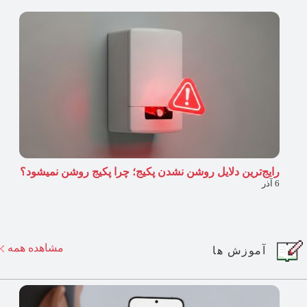
رایج‌ترین دلایل روشن نشدن پکیج؛ چرا پکیج روشن نمیشود​؟
6 آذر
مشاهده همه
آموزش ها