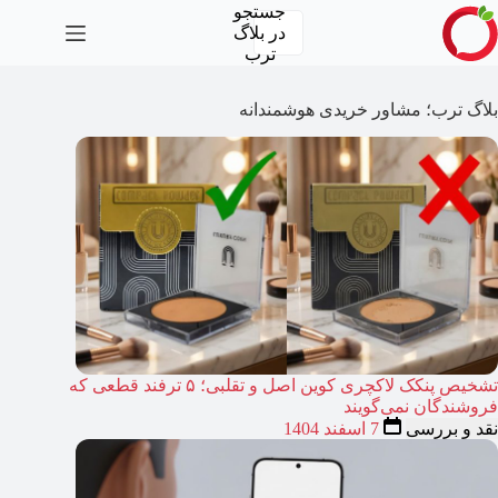
رش
جستجو
ه
در
بلاگ
حتوا
ترب
بلاگ ترب؛ مشاور خریدی هوشمندانه
تشخیص پنکک لاکچری کوین اصل و تقلبی؛ ۵ ترفند قطعی که
فروشندگان نمی‌گویند
نقد و بررسی
7 اسفند 1404