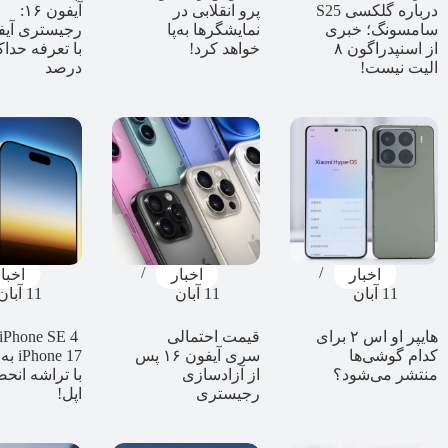
درباره گلکسی S25
پرو انقلابی در
آیفون ۱۶:
سامسونگ؛ خبری
نمایشگرها به‌پا
از اسنپدراگون ۸
خواهد کرد!
الیت نیست!
درصد
اخبار
اخبار
اخبا
11 آبان
11 آبان
11 آبان
هایپر او اس ۲ برای
قیمت احتمالی
کدام گوشی‌ها
سری آیفون ۱۶ پس
one 17
منتشر می‌شود؟
از آزادسازی
با تراشه انح
رجیستری
اپل!