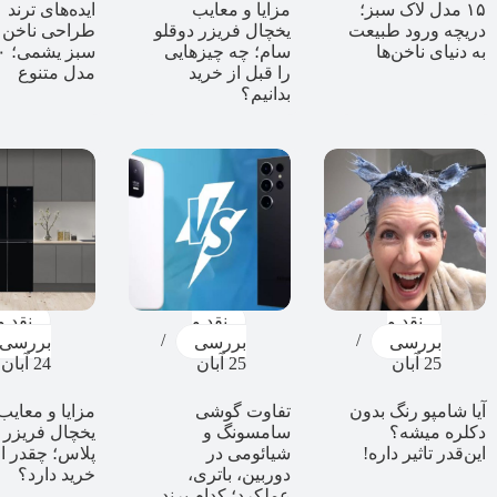
۱۵ مدل لاک سبز؛
مزایا و معایب
ایده‌های ترند
دریچه ورود طبیعت
یخچال فریزر دوقلو
طراحی ناخن ب
به دنیای ناخن‌ها
سام؛ چه چیزهایی
سبز 
را قبل از خرید
مدل متنوع
بدانیم؟
نقد و
نقد و
نقد و
بررسی
بررسی
بررسی
25 آبان
25 آبان
24 آبان
آیا شامپو رنگ بدون
تفاوت گوشی
مزایا و معایب
دکلره میشه؟
سامسونگ و
یخچال فریزر
این‌قدر تاثیر داره!
شیائومی در
پلاس؛ چقدر 
دوربین، باتری،
خرید دارد؟
عملکرد؛ کدام برند