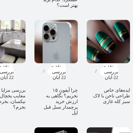
بهتر است؟
نقد و
نقد و
نقد و
بررسی
بررسی
بررسی
22 آبان
22 آبان
22 آبان
ایده‌های خاص
چرا آیفون ۱۵
بررسی مزایا 
طراحی ناخن با لاک
نخریم؟ نگاهی به
معایب یخچال
سبز کله غازی
ارزش خرید
نیکسان، بخرم 
پرچمدار نسل قبل
نخرم؟
اپل