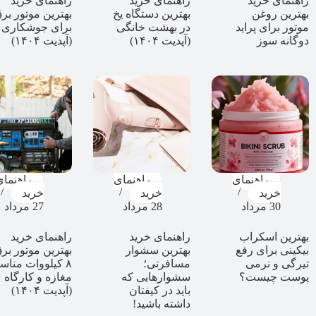
راهنمای خرید
راهنمای خرید
راهنمای خرید
بهترین روغن
بهترین دستگاه یخ
بهترین موتور بر
موتور برای پراید
در بهشت خانگی
برای جوشکاری
دوگانه سوز
(آپدیت ۱۴۰۴)
(آپدیت ۱۴۰۴)
راهنمای
راهنمای
راهنمای
خرید
خرید
خرید
30 مرداد
28 مرداد
27 مرداد
بهترین اسکراب
راهنمای خرید
راهنمای خرید
بیکینی برای رفع
بهترین سشوار
بهترین موتور بر
تیرگی و نرمی
مسافرتی؛
۸ کیلووات منا
پوست چیست؟
سشوارهایی که
مغازه و کارگاه
باید در کیفتان
(آپدیت ۱۴۰۴)
داشته باشید!