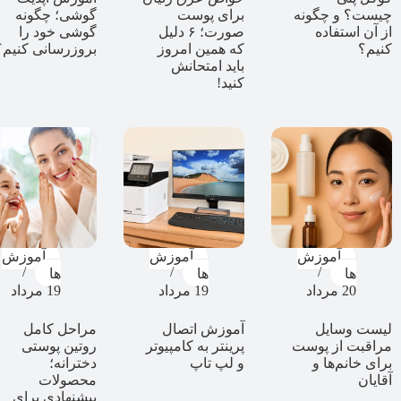
چیست؟ و چگونه
برای پوست
گوشی؛ چگونه
از آن استفاده
صورت؛ ۶ دلیل
گوشی خود را
کنیم؟
که همین امروز
بروزرسانی کنیم؟
باید امتحانش
کنید!
آموزش
آموزش
آموزش
ها
ها
ها
20 مرداد
19 مرداد
19 مرداد
لیست وسایل
آموزش اتصال
مراحل کامل
مراقبت از پوست
پرینتر به کامپیوتر
روتین پوستی
برای خانم‌ها و
و لپ تاپ
دخترانه؛
آقایان
محصولات
پیشنهادی برای