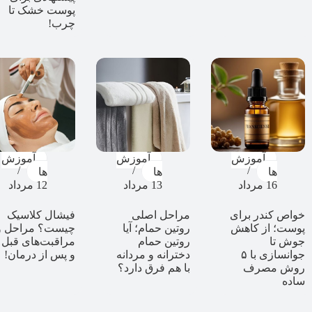
پوست خشک تا
چرب!
آموزش
آموزش
آموزش
ها
ها
ها
16 مرداد
13 مرداد
12 مرداد
خواص کندر برای
مراحل اصلی
فیشال کلاسیک
پوست؛ از کاهش
روتین حمام؛ آیا
چیست؟ مراحل و
جوش تا
روتین حمام
مراقبت‌های قبل
جوانسازی با ۵
دخترانه و مردانه
و پس از درمان!
روش مصرف
با هم فرق دارد؟
ساده