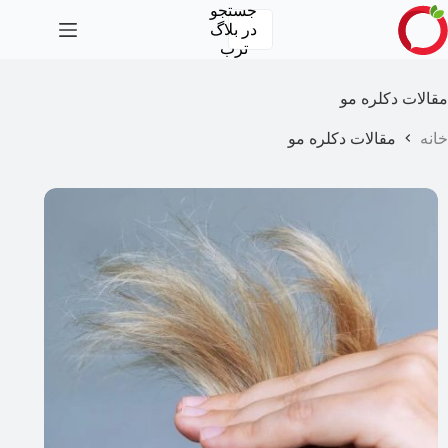
رش
جستجو
ه
در
بلاگ
حتوا
ترب
مقالات دکلره مو
خانه
مقالات دکلره مو