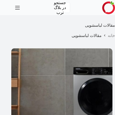
رش
جستجو
ه
در
بلاگ
حتوا
ترب
مقالات لباسشویی
خانه
مقالات لباسشویی