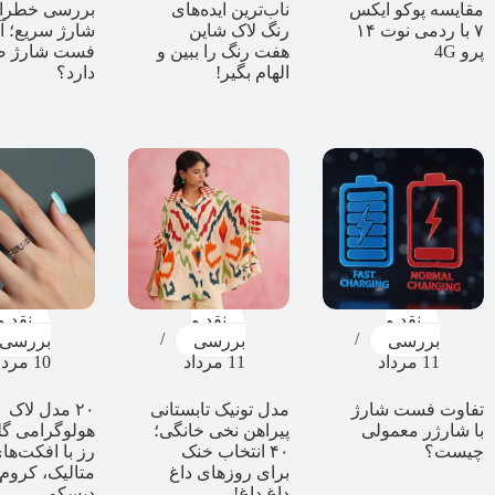
مقایسه پوکو ایکس
ناب‌ترین ایده‌های
بررسی خطرا
۷ با ردمی نوت ۱۴
رنگ لاک شاین
شارژ سریع؛ آی
پرو 4G
هفت رنگ را ببین و
فست شارژ ض
الهام بگیر!
دارد؟
نقد و
نقد و
نقد و
بررسی
بررسی
بررسی
11 مرداد
11 مرداد
10 مرداد
تفاوت فست شارژ
مدل تونیک تابستانی
۲۰ مدل‌ لاک
با شارژر معمولی
پیراهن نخی خانگی؛
هولوگرامی گل
چیست؟
۴۰ انتخاب خنک
رز با افکت‌ها
برای روزهای داغ
متالیک، کروم 
داغ داغ!
دیسکو