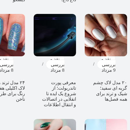
نقد و
نقد و
نقد و
بررسی
بررسی
بررسی
9 مرداد
8 مرداد
8 مرداد
۲۰ مدل لاک چشم
معرفی پورت
۲۴ مدل ترند 
گربه ای سفید؛
تاندربولت؛ از
لاک اکلیلی ه
شیک و ترند برای
شروع یک ایده تا
رنگ برای طر
همه فصل‌ها
انقلابی در اتصالات
ناخن
و انتقال اطلاعات