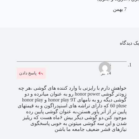
7 بهمن
یک دیدگاه
نوری
14 تیر
پاسخ دادن
خواهش دارم با رایزنی با وارد کننده های گوشی ،هر چه
زودتر گوشی honor power رو به عنوان میانرده و دو
گوشی دیگه رو به نامهای honor play 9T و honor play
60 pluse که دارای تراشه های اسنپدراگون و به قیمتهای
پایین تر از آنر پاور هستن،به عنوان گوشی پایین رده
موجود کنن.دو گوشی دیگر بیش ۶ماه هست که ریلیز
شدن و این سه گوشی میتونن به خوبی پاسخگوی
نیازهای قشر ضعیف جامعه ما باشن