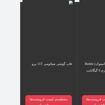
گوشی شیائومی (استوک) Redmi
قاب گوشی شیائومی 11T پرو
12C | حافظه 128 رم 6 گیگابایت
 فروشنده‌ها
مشاهده‌ی لیست فروشنده‌ها
مان
۵۰۰٫۰۰۰ تومان