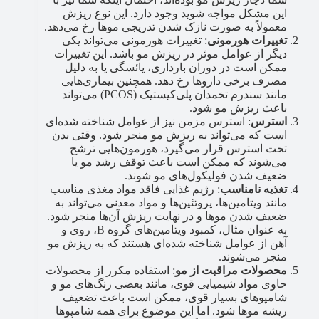
این مشکل مواجه شوید وجود دارد. این نوع ریزش
معمولاً به صورت نازک شدن تدریجی موها رخ می‌دهد.
تغییرات هورمونی
: تغییرات هورمونی می‌تواند یکی
دیگر از عوامل موثر در ریزش مو باشد. این تغییرات
ممکن است در دوران بارداری، یائسگی یا به دلیل
مصرف برخی داروها رخ دهد. همچنین بیماری‌هایی
مانند سندرم تخمدان پلی‌کیستیک (PCOS) می‌تواند
باعث ریزش مو شود.
استرس
: استرس مزمن نیز از عوامل شناخته شده‌ای
است که می‌تواند به ریزش مو منجر شود. وقتی بدن
تحت استرس قرار می‌گیرد، هورمون‌هایی ترشح
می‌شوند که ممکن است باعث توقف رشد مو یا
ضعیف شدن فولیکول‌های مو شوند.
تغذیه نامناسب
: رژیم غذایی فاقد مواد مغذی مناسب
مانند ویتامین‌ها، پروتئین‌ها و مواد معدنی می‌تواند به
ضعیف شدن موها و در نهایت ریزش آن‌ها منجر شود.
به عنوان مثال، کمبود ویتامین‌های گروه B، روی و
آهن از عوامل شناخته شده‌ای هستند که به ریزش مو
منجر می‌شوند.
محصولات مراقبت از مو
: استفاده مکرر از محصولات
حاوی مواد شیمیایی قوی، مانند بعضی رنگ‌های مو و
شامپوهای بسیار قوی، ممکن است باعث تضعیف
ریشه موها شود. اما این موضوع برای همه شامپوها