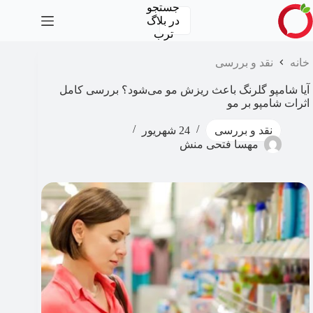
رش
جستجو
ه
در
بلاگ
حتوا
ترب
خانه
نقد و بررسی
آیا شامپو گلرنگ باعث ریزش مو می‌شود؟ بررسی کامل
اثرات شامپو بر مو
نقد و بررسی
24 شهریور
مهسا‍ فتحی منش