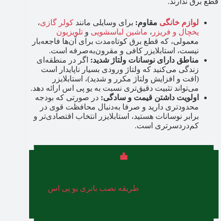
قطع برق ندارند.
لوازم خانگی
مقاوم:
برای وسایلی مانند
کولر گازی
،
یخچال و فریزر
،
ماشین لباسشویی
و
تلویزیون
معمولی، که قطع برق کوتاه‌مدت برای آن‌ها فاجعه‌بار
نیست، استابلایزر کافی و مقرون‌به‌صرفه است.
مناطق دارای نوسانات ولتاژ شدید:
اگر در منطقه‌ای
زندگی می‌کنید که ولتاژ ورودی بسیار ناپایدار است
(افت و افزایش ولتاژ مکرر و شدید)، استابلایزر
می‌تواند تثبیت دقیق‌تری نسبت به یو پی اس ارائه دهد.
اولویت داشتن قیمت و سادگی:
در صورتی که بودجه
محدودتری دارید و صرفا به‌دنبال محافظت قوی در
برابر نوسانات هستید، استابلایزر انتخاب اقتصادی‌تر و
کم‌دردسرتری است.
اگر باتری یو پی اس شما ضعیف شده و می‌خواهید
آن را تعویض کنید، ما
طریقه نصب باتری یو پی اس
را در مقالات قبل به‌صورت تصویری و گام‌به‌گام
توضیح داده‌ایم.