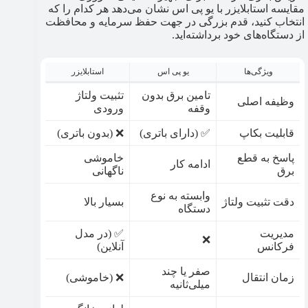
مقایسه استابلایزر با یو پی اس نشان می‌دهد هر کدام را که
انتخاب کنید، قدم بزرگی در جهت حفظ سرمایه و محافظت
از دستگاه‌های خود برداشته‌اید.
ویژگی‌ها
یو پی اس
استابلایزر
تامین برق بدون
تثبیت ولتاژ
وظیفه اصلی
وقفه
ورودی
قابلیت بکاپ
✅ (دارای باتری)
❌ (بدون باتری)
پاسخ به قطع
خاموشی
ادامه کار
برق
ناگهانی
وابسته به نوع
دقت تثبیت ولتاژ
بسیار بالا
دستگاه
مدیریت
✅ (در مدل
❌
فرکانس
آنلاین)
صفر یا چند
زمان انتقال
❌ (خاموشی)
میلی‌ثانیه