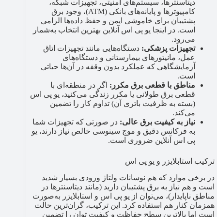
دیتاسنترها، سیستم‌های امنیتی، تجهیزات شبکه،
کامپیوترها و پایانه‌های بانکی (ATM)، وجود برق
پشتیبان برای خاموشی ایمن و حفظ داده‌ها الزامی
است. در اینجا یو پی اس آنلاین بهترین انتخاب به‌شمار
می‌رود.
تجهیزات پزشکی:
دستگاه‌هایی مانند تجهیزات اتاق
عمل، مانیتورهای بیمارستانی و دستگاه‌های
آزمایشگاهی که عملکرد بدون وقفه در آن‌ها حیاتی
است.
مناطق با قطعی برق مکرر:
اگر در منطقه‌ای با
قطعی برق طولانی یا مکرر زندگی می‌کنید، یو پی اس
(بسته به ظرفیت باتری آن) تداوم کار را تضمین
می‌کند.
نیاز به کیفیت برق عالی:
در صورتی که تجهیزات شما
به فرکانس دقیق و موج سینوسی خالص نیاز دارند، یو
پی اس آنلاین ضروری است.
ترکیب استابلایزر و یو پی اس
در برخی موارد که هم نوسانات ولتاژ ورودی بسیار شدید
است و هم نیاز به برق پشتیبان دارید (مانند دیتاسنترها در
مناطق ناپایدار)، می‌توان از یو پی اس و استابلایزر به‌صورت
همزمان کنار هم استفاده کرد. این ترکیب، گران‌ترین حالت
است اما بالاترین سطح حفاظت و کیفیت توان را تضمین