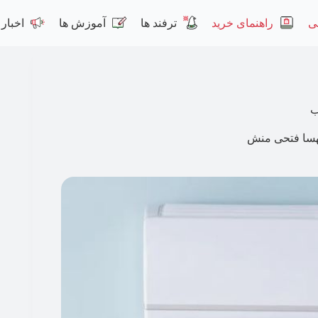
ی
راهنمای خرید
ترفند ها
آموزش ها
اخبار
ب
سا‍ فتحی منش