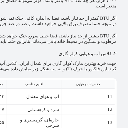
متغیر است.
اگر BTU کمتر از حد نیاز باشد، فضا به اندازه کافی خنک نمی‌
در نتیجه حتما مصرف برق بالایی خواهید داشت و صد در صد جزو
اگر BTU بیشتر از حد نیاز باشد، فضا خیلی سریع خنک خواه
مرطوب و سنگین در محیط خانه باقی می‌ماند. بنابراین حتما باید براساس متراژ
۲. کلاس آب و هوایی کولر گازی
جهت خرید بهترین مارک کولر گازی برای شمال ایران، کلاس آب و
کنید. این فاکتور با حرف (T) و به سه شکل زیر نمایش داده می‌شود:
کلاس آب و هوایی
اقلیم مناسب
مح
T1
آب ‌و هوای معتدل
۴۳ تا ۵
T2
سرد و کوهستانی
۷ تا ۳۵
حاره‌ای، گرمسیری و
T3
۵۵ تا ۰
شرجی