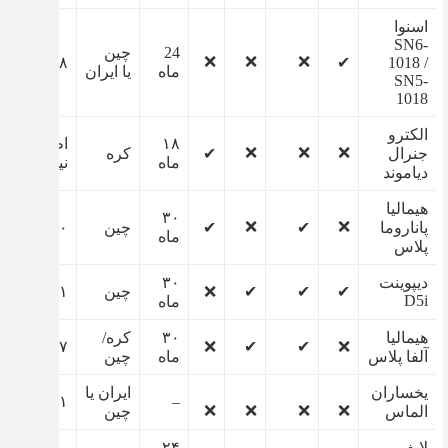
اسنوا
SN6-
24
چین
❌
❌
❌
1018 /
✔
۶۳۸لیتر
ماه
یا ایران
SN5-
1018
الکترو
۱۸
اطلاعاتی
❌
❌
❌
جنرال
✔
کره
ماه
نیست
دیاموند
هیمالیا
۳۰
❌
❌
پاناروما
✔
✔
چین
۷۸۰ لیتر
ماه
پلاس
دیپوینت
۳۰
✔
✔
✔
❌
چین
۶۰۱ لیتر
D5i
ماه
هیمالیا
۳۰
کره/
❌
✔
✔
❌
۷۷۷ لیتر
آلفا پلاس
ماه
چین
یخساران
ایران یا
–
۷۴۱ لیتر
❌
❌
❌
❌
الماس
چین
لایف
۲۴