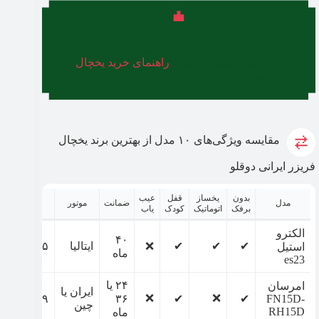
برای انتخاب بهترین یخچال و داشتن اطلاعات کامل
در این زمینه، مطالعه مقاله
راهنمای خرید یخچال
را
به شما پیشنهاد می‌کنیم.
مقایسه ویژگی‌های ۱۰ مدل از بهترین برند یخچال
فریزر ایرانی دوقلو
بدون
یخساز
قفل
عیب
مدل
ضمانت
موتور
ظرفیت
برفک
اتوماتیک
کودک
یاب
الکترو
۴۰
✔
✔
✔
❌
ایتالیا
۷۰۵ لیتر
استیل
ماه
es23
۲۴ یا
امرسان
ایران یا
❌
❌
FN15D-
✔
✔
۳۶
۵۲۹ لیتر
چین
RH15D
ماه