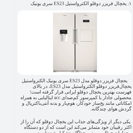
۱. یخچال فریزر دوقلو الکترواستیل ES23 سری یونیک
یخچال فریزر دوقلو مدل ES23 سری یونیک الکترواستیل
یخچال‌فریزر دوقلو الکترواستیل مدل ES23، در بالای
فهرست بهترین یخچال دوقلو ایرانی قرار گرفته است؛
محصولی جادار با کمپرسور کم‌صدای acc ایتالیایی به همراه
امکاناتی مانند یخ‌ساز خودکار، هوم‌بار و بدنه آنتی‌باکتریال و
گردش هوای چندگانه.
یکی دیگر از ویژگی‌های جذاب این یخچال دوقلو که آن را از
اکثر رقیبان خود متمایز می‌کند این است که از دو دستگاه
مجزا با دیجیتال و موتور جداگانه تشکیل شده است.