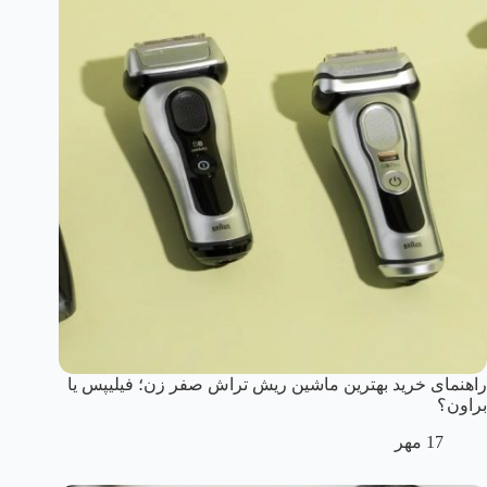
راهنمای خرید بهترین ماشین ریش تراش صفر زن؛ فیلیپس یا
براون؟
17 مهر