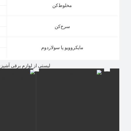
مخلوط‌کن
سرخ‌کن
مایکروویو یا سولاردوم
لیستی از لوازم برقی آشپز