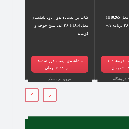
مایکروویو ال جی مدل MH8265
کباب پز ایستاده بدون دود دادلیسان
مدل D14 با ۲۸ عدد سیخ جوجه و
کوبیده
 فروشنده‌ها
مشاهده‌ی لیست فروشنده‌ها
۴٫۴۸۰٫۰۰۰ تومان
موجود در باسلام