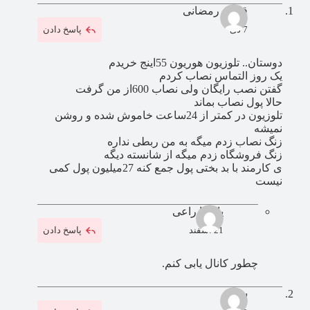
قاسم رمضانی
7 دی
پاسخ دادن
دوستان.. تلوزیون هوریون 55اینج خریدم
یک روز التماس نصاب کردم
گفتن نصب رایگان ولی نصاب 600از من گرفت
حالا پول نصاب بماند
تلوزیون در کمتر از 24ساعت خاموش شده و روشن
نمیشه
زنگ نصاب زدم میگه به من ربطی نداره
زنگ فروشگاه زدم میگه از شانسته دیگه
ی کارمند با بد بختی پول جمع کنه 27میلیون پول کمی
نیست
پارسا راعی
21 اسفند
پاسخ دادن
چطور کانال یابی کنم.
سعید