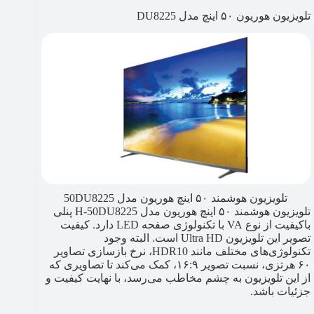
تلویزیون هوریون ۵۰ اینچ مدل DU8225
تلویزیون هوشمند ۵۰ اینچ هوریون مدل 50DU8225
تلویزیون هوشمند ۵۰ اینچ هوریون مدل H-50DU8225 پنلی
باکیفیت از نوع VA با تکنولوژی صفحه LED دارد. کیفیت
تصویر این تلویزیون Ultra ‎HD است. البته وجود
تکنولوژی‌های مختلف مانند HDR10، نرخ بازسازی تصاویر
۶۰ هرتزی، نسبت تصویر ۱۶:۹، کمک می‌کند تا تصاویری که
از این تلویزیون به چشم مخاطب می‌رسد، با نهایت کیفیت و
جزئیات باشد.