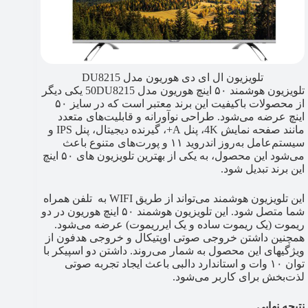
تلویزیون ال ای دی هوریون مدل DU8215
تلویزیون هوشمند ۵۰ اینچ هوریون مدل 50DU8215 یکی دیگر
از محصولات باکیفیت این برند معتبر است که در سایز ۵۰
اینچ عرضه می‌شود. طراحی نوآورانه و قابلیت‌های متعدد
مانند صفحه نمایش 4K، پنل A+، گیرنده دیجیتال، پنل IPS و
سیستم‌عامل به‌روز اندروید ۱۱ و پورت‌های متنوع باعث
می‌شود این محصول، به یکی از بهترین تلویزیون های ۵۰ اینچ
این برند تبدیل شود.
این تلویزیون هوشمند می‌تواند از طریق WIFI به تلفن همراه
شما متصل شود. این تلویزیون هوشمند ۵۰ اینچ هوریون در دو
ریموت (یک ریموت ساده و یک ایرریموت) عرضه می‌شود.
همچنین داشتن خروجی صوتی اوپتیکال و خروجی هدفون از
ویژگی‎های این محصول به شمار می‌روند. داشتن دو اسپیکر با
توان ۱۰ وات و استاندارد دالبی باعث ایجاد تجربه صوتی
لذت‌بخش برای کاربر می‌‎شود.
نتیجه نهایی