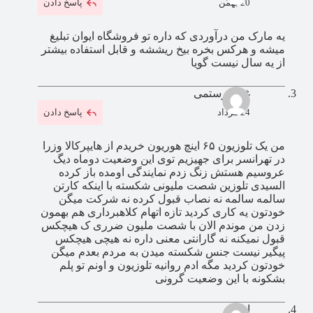
20 بهمن
پاسخ دادن
یه مارک من درآوردی که داره تو فروشگاه ایوان تبلیغ
میشه و هرکس بخره بیخ ریششه و قابل استفاده بیشتر
از یه سال نیست گویا
غزل رستمی
24 مرداد
پاسخ دادن
من یک تلوزیون ۶۵ اینچ هوریون خریدم از هایپرکالا وزرا
در تهرانسر برای جهیزیم توی این وضعیت دوماه دیگ
عروسیم هستش زنگ زدم نمایندگی اومده باز کرده
السیدی تلوزین شصت ملیونی شکسته با اینکه کارتن
سالمه سالمه نه نصاب قبول کرده نه شرکت میگن
خودتون یه کاری کردید تازه اتهام کلاهبرداری هم بهمون
زدن من موندم الان با شصت ملیون ضرری ک هیچکس
قبول نمیکنه نه گارانتی معنی داره نه هیچی هیچکس
پیگیر نیست جنس شکسته میدن به مردم بعدم میگن
خودتون کردید مگه ادم روانیه تلوزیون و اونم تو پلم
بشکونه با این وضعیت گرونی
ایمان