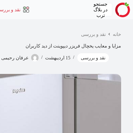
رش
جستجو
ه
در
بلاگ
نقد و بررس
حتوا
ترب
خانه
نقد و بررسی
مزایا و معایب یخچال فریزر دیپوینت از دید کاربران
نقد و بررسی
15 اردیبهشت
عرفان رحیمی 