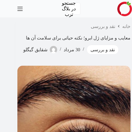
رش
جستجو
ه
در
بلاگ
حتوا
ترب
خانه
نقد و بررسی
معایب و مزایای ژل ابرو؛ نکته حیاتی برای سلامت آن ها
نقد و بررسی
30 مرداد
شقایق گیگلو