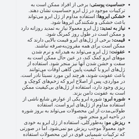
حساسیت پوستی:
برخی از افراد ممکن است به
ترکیبات موجود در ژل ابرو حساسیت نشان دهند.
خشکی ابروها:
استفاده مداوم از ژل ابرو می‌تواند
باعث خشکی و شکنندگی ابروها شود.
نیاز به تمدید:
ژل ابرو معمولا نیاز به تمدید روزانه دارد
و ممکن است در طول روز کمرنگ شود.
قیمت:
برخی از ژل‌های ابرو قیمت بالایی دارند که
ممکن است برای همه مقرون‌به‌صرفه نباشند.
عفونت:
ژل ابرو می‌تواند به هیدراته و نرم شدن
موهای ابرو کمک کند، در عین حال ممکن است به
سفت و خشن شدن آنها نیز منجر شود. استفاده از
ژل‌های ابرو با کیفیت پایین گاهی اوقات می‌توانند
باعث عفونت شوند، هرچند این مورد نسبتاً نادر است.
در مواردی، پس از اصلاح ابرو که زخم‌های کوچک و
ریزی وجود دارد، استفاده از ژل‌های بی‌کیفیت ممکن
است به عفونت دامن بزند.
شوره ابرو:
شوره ابرو یکی از عوارض شایع ناشی از
استفاده مداوم از ژل‌های ابرو است. استفاده
طولانی‌مدت از این محصولات می‌تواند به بروز شوره
در ناحیه ابرو منجر شود.
ریزش مو:
به‌طورکلی، استفاده از ژل ابرو به خودی
خود معمولاً موجب ریزش مو نمی‌شود. اما در صورتی
که ترکیبات شیمیایی قوی در این محصولات استفاده