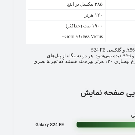
۳۸۵ پیکسل بر اینچ
۱۲۰ هرتز
۱۹۰۰ نیت (حداکثر)
Gorilla Glass Victus+
در بخش صفحه‌نمایش، تفاوت چشمگیری میان گلکسی S24 FE و A56 دیده نمی‌شود. هر دو دستگاه از پنل‌های
AMOLED با رزولوشن ۱۰۸۰×۲۳۴۰، تراکم پیکسلی مشابه، و نرخ نوسازی ۱۲۰ هرتز بهره‌مند هستند که تجربهٔ بصری