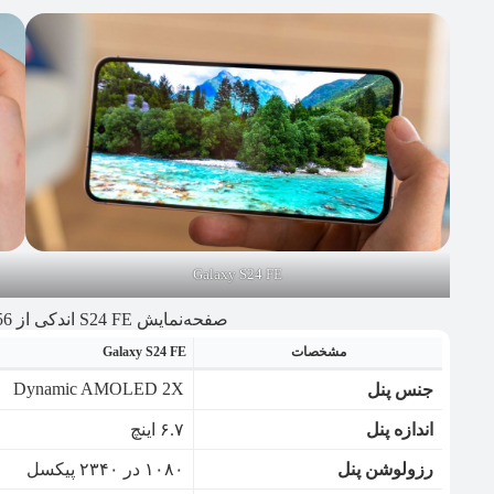
Galaxy S24 FE
صفحه‌نمایش S24 FE اندکی از A56 روشنایی بیشتری دارد
مشخصات
Galaxy S24 FE
Dynamic AMOLED 2X
جنس پنل
اندازه پنل
۶.۷ اینچ
رزولوشن پنل
۱۰۸۰ در ۲۳۴۰ پیکسل