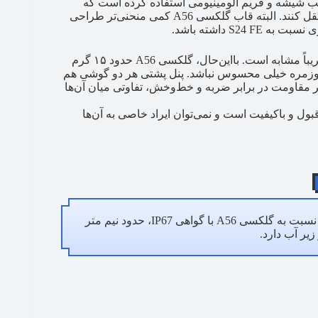
احی بدنهٔ پشتی گلکسی A56 و S24 FE از ترکیب شیشه و فریم آلومینیومی استفاده کرده است که
باعث شده هر دو دستگاه حس پریمیوم و باکیفیتی را به کاربر منتقل کنند. البته قاب گلکسی A56 کمی منحنی‌تر طراحی
باتوجه‌به یکسان بودن اندازهٔ نمایشگر، ابعاد کلی این دو گوشی تقریباً مشابه است. بااین‌حال، گلکسی A56 حدود ۱۵ گرم
 روزمره خیلی محسوس نباشد. پنل پشتی هر دو گوشی هم
د؛ بنابراین از نظر مقاومت در برابر ضربه و خط‌وخش، تفاوتی میان آن‌ها
بول و باکیفیت است و نمی‌توان ایراد خاصی به آن‌ها
گلکسی S24 FE با گواهی مقاومت IP68 عرضه می‌شود که نسبت به گلکسی A56 با گواهی IP67، حدود نیم متر
یر آب دارد.