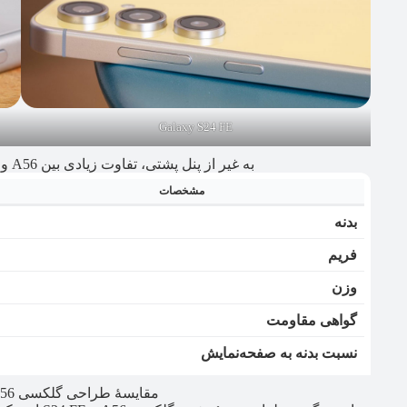
Galaxy S24 FE
به غیر از پنل پشتی، تفاوت زیادی بین A56 و S24 FE در بخش طراحی وجود ندارد
مشخصات
بدنه
فریم
وزن
گواهی مقاومت
نسبت بدنه به صفحه‌نمایش
مقایسهٔ طراحی گلکسی A56 و گلکسی S24 FE