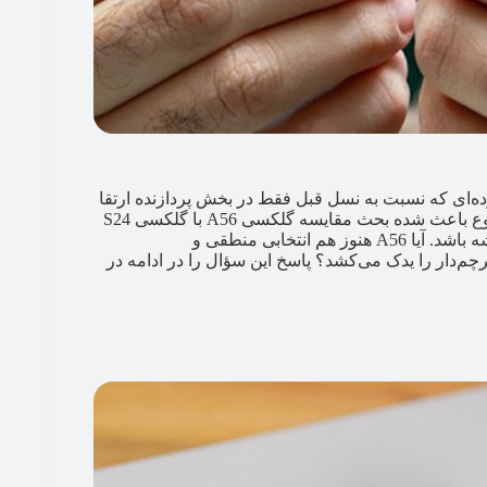
 A56 رونمایی کرده؛ میان‌رده‌ای که نسبت به نسل قبل فقط در بخش پردازنده ارتقا
یافته و در باقی مشخصات تغییر زیادی نداشته است. همین موضوع باعث شده بحث مقایسه گلکسی A56 با گلکسی S24
FE، میان‌رده‌ای با مشخصات نزدیک به پرچم‌داران، داغ‌تر از همیشه باشد. آیا A56 هنوز هم انتخابی منطقی و
غ S24 FE رفت که لقب قاتل پرچم‌دار را یدک می‌کشد؟ پاسخ این سؤال را در ادامه در