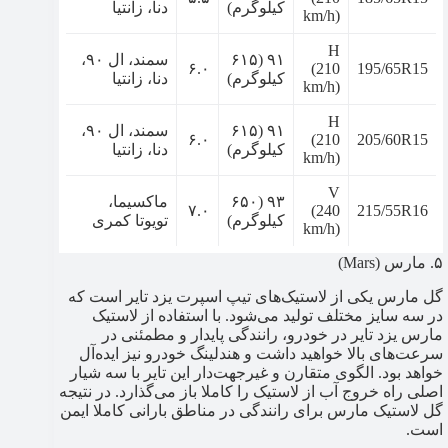
کیلوگرم)
دنا، زانتیا
km/h)
H
۹۱ (۶۱۵
سمند، ال ۹۰،
۶.۰
(210
195/65R15
کیلوگرم)
دنا، زانتیا
km/h)
H
۹۱ (۶۱۵
سمند، ال ۹۰،
۶.۰
(210
205/60R15
کیلوگرم)
دنا، زانتیا
km/h)
V
۹۳ (۶۵۰
ماکسیما،‌
۷.۰
(240
215/55R16
کیلوگرم)
تویوتا کمری
km/h)
۵. مارس (Mars)
گل مارس یکی از لاستیک‌های تیپ اسپرت یزد تایر است که
در سه سایز مختلف تولید می‌شود. با استفاده از لاستیک
مارس یزد تایر در خودرو، رانندگی پایدار و مطمئنی در
سرعت‌های بالا خواهید داشت و هندلینگ خودرو نیز ایده‌آل
خواهد بود. الگوی متقارن و غیرجهت‌دار این تایر با سه شیار
اصلی راه خروج آب از لاستیک را کاملا باز می‌گذارد. در نتیجه
گل لاستیک مارس برای رانندگی در مناطق بارانی کاملا ایمن
است.