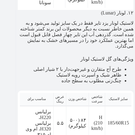
km/h)
سوناتا
۱۲. لونار (Lunar)
لاستیک لونار یزد تایر فقط در یک سایز تولید می‌شود و به
همین خاطر نسبت به دیگر محصولات این برند کمتر شناخته
شده است. گذردهی آب این تایر چهار فصل قابل قبول است
اما بهترین عملکرد خود را در مسیرهای خشک به نمایش
می‌گذارد.
ویژگی‌های گل لاستیک لونار
طرح آج متقارن و غیرجهت‌دار با ۲ شیار اصلی
ظاهر شیک و اسپرت رویه لاستیک
چنگ‌زنی مطلوب به سطح جاده
شاخص
عرض
سایز لاستیک
شاخص وزن
مناسب برای
سرعت
رینگ
برلیانس
H220،
H
۸۴ (۵۰۰
(210
185/60R15
۵.۵
برلیانس
کیلوگرم)
km/h)
H320، ام وی
ام ۳۱۵