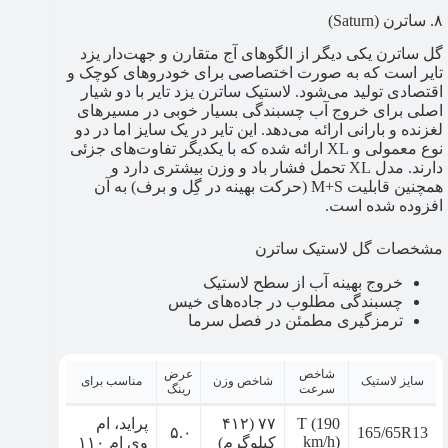
۸. ساترن (Saturn)
گل ساترن یکی دیگر از الگوهای آج متقارن و جهت‌دار یزد
تایر است که به صورت اختصاصی برای خودروهای کوچک و
اقتصادی تولید می‌شود. لاستیک ساترن یزد تایر با دو شیار
اصلی برای خروج آب چسبندگی بسیار خوبی در مسیرهای
لغزنده و بارانی ارائه می‌دهد. این تایر در یک سایز اما در دو
نوع معمولی و XL ارائه شده که با یکدیگر تفاوت‌های جزئی
دارند. مدل XL تحمل فشار باد و وزن بیشتری دارد و
همچنین قابلیت M+S (حرکت بهینه در گِل و برف) به آن
افزوده شده است.
مشخصات گل لاستیک ساترن
خروج بهینه آب از سطح لاستیک
چسبندگی مطلوب در جاده‌های خیس
ترمزگیری مطمئن در فصل سرما
شاخص
عرض
سایز لاستیک
شاخص وزن
مناسب برای
سرعت
رینگ
T (190
۷۷ (۴۱۲
پراید، ام
۵.۰
165/65R13
km/h)
کیلوگرم)
وی ام ۱۱۰