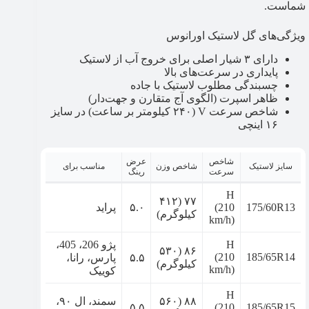
شماست.
ویژگی‌های گل لاستیک اورانوس
دارای ۳ شیار اصلی برای خروج آب از لاستیک
پایداری در سرعت‌های بالا
چسبندگی مطلوب لاستیک با جاده
ظاهر اسپرت (الگوی آج متقارن و جهت‌دار)
شاخص سرعت V (۲۴۰ کیلومتر بر ساعت) در سایز
۱۶ اینچی
شاخص
عرض
سایز لاستیک
شاخص وزن
مناسب برای
سرعت
رینگ
H
۷۷ (۴۱۲
175/60R13
(210
۵.۰
پراید
کیلوگرم)
km/h)
H
پژو 206، 405،
۸۶ (۵۳۰
(210
185/65R14
۵.۵
پارس، رانا،
کیلوگرم)
km/h)
کوییک
H
۸۸ (۵۶۰
سمند، ال ۹۰،
۵.۵
(210
185/65R15