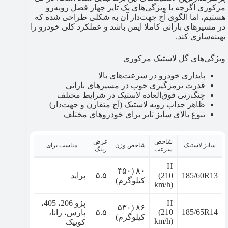
مرکوری اگرچه با ویژگی‌های یک تایر چهار فصل روبه‌رو
هستیم، اما الگوی آج جهت‌دار آن به شکلی طراحی شده که
در مسیرهای بارانی کاملا ایمن باشد و عملکرد کلی خودرو را
بهینه‌سازی کند.
ویژگی‌های گل لاستیک مرکوری
پایداری خودرو در سرعت‌های بالا
قدرت ترمزگیری خوب در مسیرهای بارانی
چنگ‌زنی فوق‌العاده لاستیک در شرایط مختلف
ظاهر جذاب رویه لاستیک (آج متقارن و جهت‌دار)
تنوع بالای سایز تایر برای خودروهای مختلف
شاخص
عرض
سایز لاستیک
شاخص وزن
مناسب برای
سرعت
رینگ
H
۸۰ (۴۵۰
185/60R13
(210
۵.۵
پراید
کیلوگرم)
km/h)
H
پژو 206، 405،
۸۶ (۵۳۰
(210
185/65R14
۵.۵
پارس، رانا،
کیلوگرم)
km/h)
کوییک