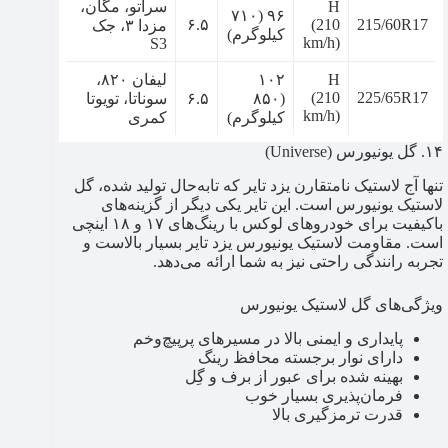
H
سراتو، مگان،
۹۶ (۷۱۰
۶.۵
(210
215/60R17
مزدا ۳، جک
کیلوگرم)
km/h)
S3
H
۱۰۲
لیفان ۸۲۰،
(210
225/65R17
(۸۵۰
۶.۵
سوناتا، تویوتا
km/h)
کیلوگرم)
کمری
۱۴. گل یونیورس (Universe)
تنها آج لاستیک نامتقارن یزد تایر که تابه‌حال تولید شده، گل
لاستیک یونیورس است. این تایر یکی دیگر از گزینه‌های
باکیفیت برای خودروهای لوکس با رینگ‌های ۱۷ و ۱۸ اینچی
است. مقاومت لاستیک یونیورس یزد تایر بسیار بالاست و
تجربه رانندگی راحتی نیز به شما ارائه می‌دهد.
ویژگی‌های گل لاستیک یونیورس
پایداری و ایمنی بالا در مسیرهای پرپیچ‌وخم
دارای نوار برجسته محافظ رینگ
بهینه شده برای عبور از برف و گِل
فرمان‌پذیری بسیار خوب
قدرت ترمزگیری بالا