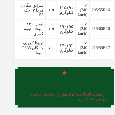
V
سراتو، مگان،
۹۱ (۶۱۵
۶.۵
(240
205/55R16
مزدا ۳، جک
کیلوگرم)
km/h)
S3
V
لیفان ۸۲۰،
۹۵ (۶۹۰
(240
215/60R16
۶.۵
سوناتا، تویوتا
کیلوگرم)
km/h)
کمری
V
تویوتا کمری،
۹۴ (۶۷۰
(240
215/55R17
۷.۰
چانگان CS35،
کیلوگرم)
km/h)
سوناتا
یزدتایر یکی از بهترین برندهای لاستیک ایرانی است؛
برای شناخت بقیه برندها، پیشنهاد می‌کنیم مطلب
«
راهنمای انتخاب و خرید بهترین لاستیک ایرانی با
بررسی ۵ برند برتر
» را مطالعه کنید.