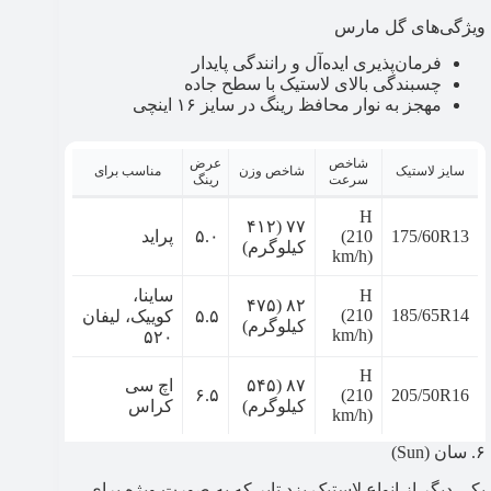
ویژگی‌های گل مارس
فرمان‌پذیری ایده‌آل و رانندگی پایدار
چسبندگی بالای لاستیک با سطح جاده
مهجز به نوار محافظ رینگ در سایز ۱۶ اینچی
شاخص
عرض
سایز لاستیک
شاخص وزن
مناسب برای
سرعت
رینگ
H
۷۷ (۴۱۲
175/60R13
(210
۵.۰
پراید
کیلوگرم)
km/h)
H
ساینا،
۸۲ (۴۷۵
(210
185/65R14
۵.۵
کوییک، لیفان
کیلوگرم)
km/h)
۵۲۰
H
۸۷ (۵۴۵
اچ سی
۶.۵
(210
205/50R16
کیلوگرم)
کراس
km/h)
۶. سان (Sun)
یکی دیگر از انواع لاستیک یزد تایر که به صورت ویژه برای