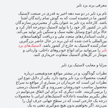
معرفی برند یزد تایر
نام یزد تایر در دو سه دهه اخیر به قدری در صنعت لاستیک
کشور ما درخشیده است که به گوش تمام رانندگان آشنا
باشد. کارخانه یزد تایر به عنوان یکی از معتبرترین سازندگان
تایر در کشور کار خود را با تولید لاستیک دوچرخه آغاز کرد و
حالا برای انوع وسایل نقلیه سبک و سنگین تایر تولید می‌کند.
رعایت استانداردهای متعدد ملی و دریافت گواهینامه‌های
بین‌المللی باعث شده که این برند در حال حاضر بزرگترین
صادرکننده لاستیک به خارج از کشور باشد.
لاستیک‌های یزد
تایر
را می‌توانید برای انواع خودروهای داخلی، وارداتی و
مونتاژ در گل‌های لاستیک متفاوت خریداری کنید.
مزایا و معایب لاستیک یزد تایر
نظرات گوناگون، و در بیشتر مواقع ضدونقیضی درباره
کیفیت محصولات یزد تایر وجود دارد. یکی از دلایل تنوع این
نظرات این است که خریداران در بسیاری از مواقع به سراغ
محصول مناسب خودروشان نمی‌روند و گل لاستیک درستی
را برنمی‌گزینند. علت دیگری که برای این اتفاق می‌توانیم در
نظر بگیریم مقایسه ناعادلانه لاستیک‌های ایرانی با محصولات
درجه یک خارجی است که در سطح جهانی حرف اول را
می‌زنند. اگر بخواهیم بدون هیچ سوگیری ذهنی به یک