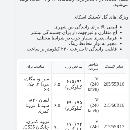
می‌شود.
ویژگی‌های گل لاستیک اسکای
ایمنی بالا برای رانندگی بین شهری
آج متقارن و غیرجهت‌دار برای چسبندگی بیشتر
فرمان‌پذیری بسیار خوب در شرایط مختلف
مجهز به نوار محافظ رینگ
قابلیت رانندگی تا سرعت ۲۴۰ کیلومتر بر ساعت
شاخص
سایز لاستیک
شاخص وزن
مناسب برای
سرعت
V
سراتو، مگان،
۹۱ (۶۱۵
۶.۵
(240
205/55R16
مزدا ۳، جک
کیلوگرم)
km/h)
S3
V
لیفان ۸۲۰،
۹۵ (۶۹۰
(240
215/60R16
۶.۵
سوناتا، تویوتا
کیلوگرم)
km/h)
کمری
V
تویوتا کمری،
۹۴ (۶۷۰
(240
215/55R17
۷.۰
چانگان CS35،
کیلوگرم)