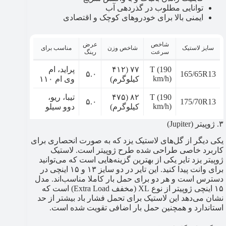
توانایی مطلوب در گذردهی آب
ایمنی بالا برای خودروهای کوچک و اقتصادی
شاخص
عرض
سایز لاستیک
شاخص وزن
مناسب برای
سرعت
رینگ
T (190
۷۷ (۴۱۲
پراید، ام
۵.۰
165/65R13
km/h)
کیلوگرم)
وی ام ۱۱۰
T (190
۸۲ (۴۷۵
تیبا، ریو،
۵.۰
175/70R13
km/h)
کیلوگرم)
دوو سیلو
۳. ژوپیتر (Jupiter)
یکی دیگر از گل‌های لاستیک یزد که به صورت انحصاری برای
کاربرد خاصی طراحی شده طرح ژوپیتر است. لاستیک
ژوپیتر یزد تایر یکی از بهترین گزینه‌هایی است که می‌توانید
برای وانت پیدا کنید. این تایر در دو سایز ۱۳ و ۱۵ اینچی در
دسترس است و هر دو برای حمل بار کاملا مناسب‌اند. مدل
۱۵ اینچی ژوپیتر از نوع XL (مخفف Extra Load) است که
نشان می‌دهد این لاستیک برای تحمل فشار باد بیشتر از حد
استاندارد و همچنین حمل بار اضافی تقویت شده است.