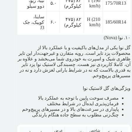
T (190
۸۲ (۴۷۵
تیبا، ریو،
۵.۰
175/70R13
km/h)
کیلوگرم)
دوو سیلو
ساینا،
۸۲ (۴۷۵
H (210
۶.۰
185/60R14
کوییک، جک
km/h)
کیلوگرم)
J3
۱۰. نوا (Nova)
گل نوا یکی از مدل‌های باکیفیت و با عملکرد بالا از
محصولات یزد تایر است. رویه متقارن و غیرجهت‌دار این تایر
ظاهری شیک و اسپرت به خودروی شما می‌بخشد و علاوه بر
آن، کاملا کاربردی نیز هست. چسبندگی لاستیک نوا یزد تایر
به قدری بالاست که نه در شرایط بارانی لغزش دارد و نه در
مسیرهای پرپیچ‌وخم.
ویژگی‌های گل لاستیک نوا
مصرف سوخت پایین با توجه به عملکرد بالا
فرمان‌پذیری ایده‌آل در شرایط مختلف
پایداری در سرعت‌های بالا و در مسیرهای پرپیچ‌وخم
چنگ‌زنی مطلوب به سطح جاده هنگام بارندگی
شاخص
عرض