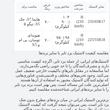
شاخص
عرض
سایز لاستیک
شاخص وزن
مناسب برای
سرعت
رینگ
۱۰۴
H
هایما S7، جک
(210
235/65R17
۷.۰
(۹۰۰
S5، تیگو ۵
km/h)
کیلوگرم)
H
هیوندای
۹۸ (۷۵۰
(210
225/55R18
۷.۰
توسان، بی ام
کیلوگرم)
km/h)
و X5
مقایسه کیفیت لاستیک یزد تایر با سایر برندها
لاستیک‌های ایرانی، از جمله یزد تایر، اگرچه کیفیت مناسبی
دارند و مصرف‌کنندگان را تا حد خوبی راضی نگه‌می‌دارند،
اما متاسفانه در مقابل تایرهای باکیفیت خارجی ضعیف عمل
می‌کنند. وجود تحریم‌های مختلف و قدیمی‌شدن فناوری‌هایی
که تولیدکنندگان لاستیک مجبور به استفاده از آن‌ها هستند
اصلی‌ترین علت این مساله است. پس بهتر است برند یزد تایر
را با سایر برندهای ایرانی شناخته‌شده مقایسه کنیم.
نرم‌ترین لاستیک ایرانی در میان برندهای مطرح بدون شک
یزد تایر است. پس می‌توان نتیجه گرفت که کیفیت لاستیک
یزد تایر از نظر سواری راحت و بی‌سروصدا بودن هنگام