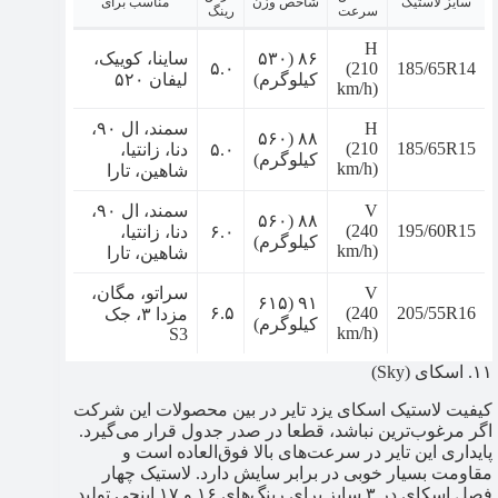
سایز لاستیک
شاخص وزن
مناسب برای
سرعت
رینگ
H
۸۶ (۵۳۰
ساینا، کوییک،
۵.۰
(210
185/65R14
کیلوگرم)
لیفان ۵۲۰
km/h)
H
سمند، ال ۹۰،
۸۸ (۵۶۰
(210
185/65R15
۵.۰
دنا، زانتیا،
کیلوگرم)
km/h)
شاهین، تارا
V
سمند، ال ۹۰،
۸۸ (۵۶۰
(240
195/60R15
۶.۰
دنا، زانتیا،
کیلوگرم)
km/h)
شاهین، تارا
V
سراتو، مگان،
۹۱ (۶۱۵
۶.۵
(240
205/55R16
مزدا ۳، جک
کیلوگرم)
km/h)
S3
۱۱. اسکای (Sky)
کیفیت لاستیک اسکای یزد تایر در بین محصولات این شرکت
اگر مرغوب‌ترین نباشد، قطعا در صدر جدول قرار می‌گیرد.
پایداری این تایر در سرعت‌های بالا فوق‌العاده است و
مقاومت بسیار خوبی در برابر سایش دارد. لاستیک چهار
فصل اسکای در ۳ سایز برای رینگ‌های ۱۶ و ۱۷ اینچی تولید