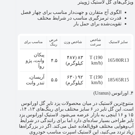
ویژگی‌های گل لاستیک ژوپیتر
الگوی آج متقارن و جهت‌دار مناسب برای چهار فصل
قدرت ترمزگیری مناسب در شرایط مختلف
تقویت‌شده برای حمل بار
شاخص
عرض
سایز لاستیک
شاخص وزن
مناسب برای
سرعت
رینگ
پیکان
۸۳ (۴۸۷
T (190
165/80R13
۴.۵
وانت، پژو
km/h)
کیلوگرم)
روآ
T (190
۹۲ (۶۳۰
آریسان،
۵.۵
185/65R15
km/h)
کیلوگرم)
تندر وانت
۴. اورانوس (Uranus)
متنوع‌ترین لاستیک در میان محصولات یزد تایر گل اورانوس
است. این گل تایر در ۶ سایز مختلف برای رینگ‌های ۱۳، ۱۴،
۱۵ و ۱۶ اینچی به بازار عرضه می‌شود. لاستیک اورانوس یزد
تایر طراحی بسیار ساده‌ای دارد اما برای رانندگی در شرایط
آب‌وهوایی مختلف فوق‌العاده عمل می‌کند. اگر در بزرگراه‌ها
زیاد تردد می‌کنید، این لاستیک اسپرت مناسب خودروی