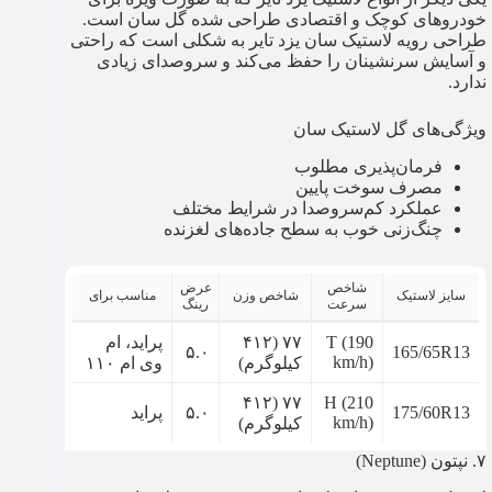
خودروهای کوچک و اقتصادی طراحی شده گل سان است.
طراحی رویه لاستیک سان یزد تایر به شکلی است که راحتی
و آسایش سرنشینان را حفظ می‌کند و سروصدای زیادی
ندارد.
ویژگی‌های گل لاستیک سان
فرمان‌پذیری مطلوب
مصرف سوخت پایین
عملکرد کم‌سروصدا در شرایط مختلف
چنگ‌زنی خوب به سطح جاده‌های لغزنده
شاخص
عرض
سایز لاستیک
شاخص وزن
مناسب برای
سرعت
رینگ
T (190
۷۷ (۴۱۲
پراید، ام
۵.۰
165/65R13
km/h)
کیلوگرم)
وی ام ۱۱۰
۷۷ (۴۱۲
H (210
175/60R13
۵.۰
پراید
km/h)
کیلوگرم)
۷. نپتون (Neptune)