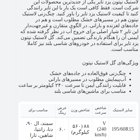
لاستیک نپتون یزد تایر یکی از جدیدترین محصولات این
شرکت است. فقط کافی است یک بار با این تایر رانندگی
کنید تا کیفیت لاستیک یزد تایر را باور کنید. چنگ‌زنی لاستیک
نپتون هم در مسیرهای خشک مطلوب است و هم در
جاده‌های لغزنده و بارانی. در الگوی متقارن و غیرجهت‌دار
این تایر ۲ شیار اصلی برای خروج آب در نظر گرفته شده که
ایمنی آن را هنگام بارندگی تضمین می‌کند. گل لاستیک نپتون
یزد تایر برای استفاده در خودروهای شاسی بلند نیز کاملا
مناسب است.
ویژگی‌های گل لاستیک نپتون
چنگ‌زنی فوق‌العاده در جاده‌های خشک
آب‌پیمایش مطلوب در مسیرهای بارانی
قابلیت رانندگی ایمن تا سرعت ۲۴۰ کیلومتر بر ساعت
مناسب برای ماشین‌های شاسی بلند
شاخص
عرض
سایز لاستیک
شاخص وزن
مناسب برای
سرعت
رینگ
V
سمند، ال ۹۰،
۸۸ (۵۶۰
(240
195/60R15
۶.۰
دنا، زانتیا،
کیلوگرم)
km/h)
شاهین، تارا