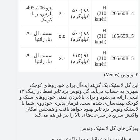
H
پژو 206، 405،
۸۸ (۵۶۰
(210
205/60R14
۶.۰
پارس، رانا،
کیلوگرم)
km/h)
کوییک
H
۸۸ (۵۶۰
سمند، ال ۹۰،
۵.۵
(210
185/65R15
کیلوگرم)
دنا، زانتیا
km/h)
H
۹۱ (۶۱۵
سمند، ال ۹۰،
۶.۰
(210
205/60R15
کیلوگرم)
دنا، زانتیا
km/h)
۲. ونوس (Venus)
این گل لاستیک یک گزینه ایده‌آل برای خودروهای کوچک
شهری به حساب می‌آید. گل ونوس یزد تایر فقط در رینگ ۱۳
اینچی ارائه می‌شود و برای بالابردن ایمنی خودروهای سبک و
کوچک بهینه‌سازی شده است. فرمان‌پذیری خودروی شما با
لاستیک ونوس یزد تایر بهبود خواهد یافت و همچنین امکان
واکنش سریع در سرعت‌های بالا را نیز فراهم می‌کند.
ویژگی‌های گل لاستیک ونوس
قابلیت راندن باثبات و با واکنش سریع