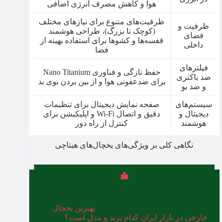
هوا و کاهش مصرف انرژی اضافی
ظرفیت‌های متنوع برای نیازهای مختلف
ظرفیت و
(کوچک تا بزرگ)، طراحی هوشمند
فضای
قفسه‌ها و کشوها برای استفاده بهینه از
داخلی
فضا
فیلترهای
حفظ تازگی و فناوری Nano Titanium
ضد باکتری
برای ضدعفونی هوا و از بین بردن بوی بد
و ضد بو
سیستم‌های
صفحه نمایش دیجیتال برای تنظیمات
دیجیتال و
دقیق و اتصال Wi-Fi و اپلیکیشن برای
هوشمند
کنترل از راه دور
نگاهی کلی بر ویژگی‌های یخچال‌های هیتاچی
می‌خواهید یخچال خارجی بخرید و نمی‌دانید از چه
برندی؟ پس حتما نگاهی به مطلب «
بهترین یخچال
خارجی در بازار ایران کدام برند و مدل است؟
»