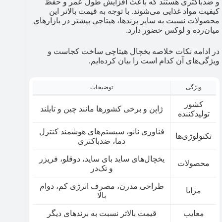
و ضدباکتری هستند که باعث افزایش طول عمر و حفظ
کیفیت مواد غذایی می‌شوند. با توجه به قیمت بالاتر این
محصولات نسبت به سایر برندها، هیتاچی بیشتر در بازارهای
میان‌رده و لوکس حضور دارد.
در ادامه نکات خلاصه یخچال هیتاچی ساخت کجاست و
ویژگی‌های آن کدام است را بیان کرده‌ایم.
ویژگی
توضیحات
کشور
ژاپن و برخی کشورها مانند چین و تایلند
تولیدکننده
فناوری نانو، سیستم‌های هوشمند کنترل
تکنولوژی‌ها
دما، ضدباکتری
یخچال‌های ساید بای ساید، دوقلو، فریزر
محصولات
و تک‌در
طراحی مدرن، مصرف انرژی کم، دوام
مزایا
بالا
معایب
قیمت بالاتر نسبت به برندهای دیگر