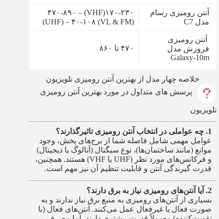
آنتن رومیزی رسام
۱۷۰-۲۳۰(VHF) – ۴۷۰-۸۹۰
مدل C7
(UHF) – ۴۰-۱۰۸ (VL & FM)
آنتن رومیزی
۴۷۰ تا ۸۶۰
فروزش مدل
Galaxy-10m
خلاصه چهار مدل از بهترین آنتن رومیزی تلویزیون
پرسش های متداول در مورد بهترین آنتن رومیزی
تلویزیون
چه عواملی در انتخاب آنتن رومیزی تاثیرگذارند؟
عوامل مهمی شامل فاصله شما از برج‌های پخش، وجود
موانع (مانند ساختمان‌ها)، نوع سیگنال (آنالوگ یا دیجیتال)
و فرکانس‌های مورد نظر (UHF یا VHF) هستند. همچنین،
قدرت گیرندگی آنتن و قابلیت تنظیم آن نیز مهم است.
آیا آنتن‌های رومیزی نیاز به برق دارند؟
بسیاری از آنتن‌های رومیزی به منبع برق نیاز ندارند و به
صورت فعال یا غیرفعال عمل می‌کنند. آنتن‌های فعال (با
تقویت‌کننده) معمولاً قدرت بیشتری دارند، اما مصرف