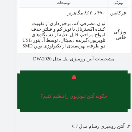
ویژگی
توضیحات
فرکانس
۴۷۰ تا ۸۶۲ مگاهرتز
توان مصرفی کم، برخورداری از تقویت
کننده اکسترنال با نویز کم و فیلتر حذف
ویژگی
امواج مزاحم، قابل تغذیه از دستگاه‌های
خاص
تلویزیون/گیرنده دیجیتال، توسط آداپتور USB
دو طرفه، بهره‌مندی از تکنولوژی نوین SMD
مشخصات آنتن رومیزی نیل مدل DW-2020
نمی‌توانید آنتن تلویزیونتان را تنظیم کنید؟ حتما
مطلب «
چگونه آنتن تلویزیون را تنظیم کنیم؟
» را با
دقت مطالعه کنید.
۳. آنتن رومیزی رسام مدل C7