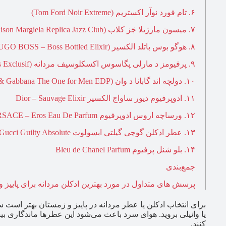
۶. تام فورد نوآر اکستریم (Tom Ford Noir Extreme)
۷. میسون مارژیلا جَز کلاب (Maison Margiela Replica Jazz Club)
۸. هوگو بوس باتلد الکسیر (HUGO BOSS – Boss Bottled Elixir)
۹. پرفیومز د مارلی پگاسوس اکسکلوسیف مردانه (Parfums De Marly Pegasus Exclusif)
۱۰. دولچه اند گابانا د وان (Dolce & Gabbana The One for Men EDP)
۱۱. ادوپرفیوم دیور ساواج الکسیر Dior – Sauvage Elixir
۱۲. ورساچه اروس ادوپرفیوم VERSACE – Eros Eau De Parfum
۱۳. عطر ادکلن گوچی گیلتی ابسولوت Gucci Guilty Absolute
۱۴. بلو شنل پرفیوم Bleu de Chanel Parfum
جمع‌بندی
پرسش های متداول در مورد بهترین ادکلن مردانه برای پاییز 
برای انتخاب ادکلن یا عطر مردانه در پاییز و زمستان بهتر است سر
یا وانیلی بروید. هوای سرد باعث می‌شود این عطرها ماندگاری ب
کنند.