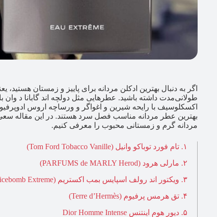
اگر به دنبال بهترین ادکلن مردانه برای پاییز و زمستان هستید، ی
طولانی‌مدت داشته باشید. عطرهایی مثل دولچه اند گابانا د وان 
اکسکلوسیف با رایحه شیرین و اغواگر و ورساچه اروس ادوپرفیوم با
مردانه گرم و زمستانی محبوب را معرفی کنیم.
۱. تام فورد توباکو وانیل (Tom Ford Tobacco Vanille)
۲. مارلی هرود (PARFUMS de MARLY Herod)
۳. ویکتور اند رولف اسپایس بمب اکستریم (VIKTOR&ROLF – Spicebomb Extreme)
۴. تق هرمس پرفیوم (Terre d’Hermès)
۵. دیور هوم اینتنس Dior Homme Intense