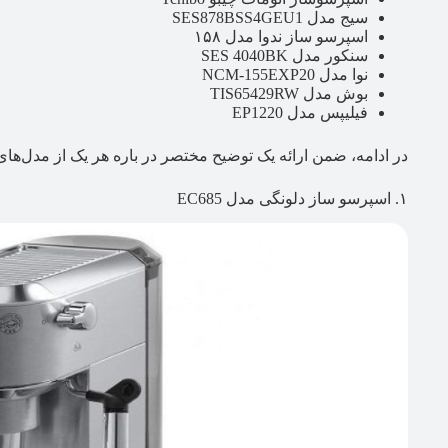
سيج مدل SES878BSS4GEU1
اسپرسو ساز ندوا مدل ۱۵۸
سنکور مدل SES 4040BK
نوا مدل NCM-155EXP20
بوش مدل TIS65429RW
فیلیپس مدل EP1220
در ادامه، ضمن ارائه یک توضیح مختصر در باره هر یک از مدل‌های
۱. اسپرسو ساز دلونگی مدل EC685