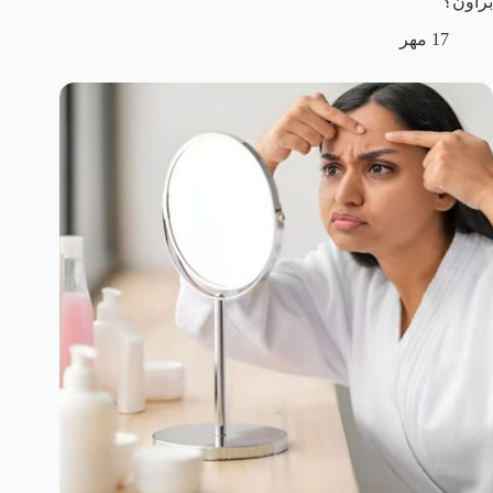
براون؟
17 مهر