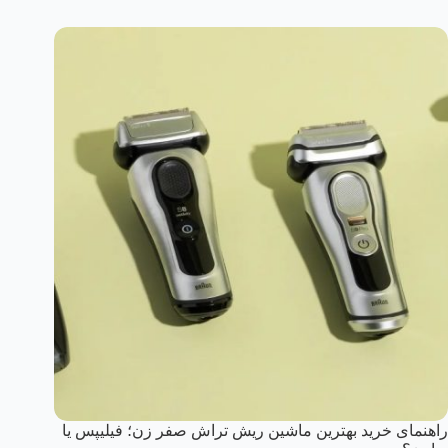
راهنمای خرید بهترین ماشین ریش تراش صفر زن؛ فیلیپس یا