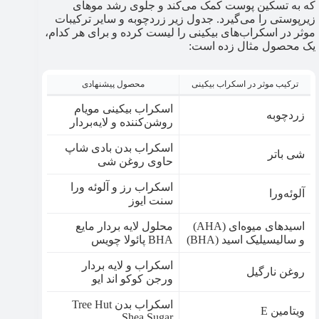
که به تسکین پوست کمک می‌کند و جلوی رشد موهای
زیرپوستی را می‌گیرد. جدول زیر زردچوبه و سایر ترکیبات
موثر در اسکراب‌های بیکینی را لیست کرده و برای هر کدام،
یک محصول مثال زده است:
ترکیب موثر در اسکراب بیکینی
محصول پیشنهادی
اسکراب بیکینی مویام
زردچوبه
روشن‌کننده و لایه‌بردار
اسکراب بدن بادی شاپ
شی باتر
حاوی روغن شی
اسکراب رز و آلوئه ورا
آلوئه‌ورا
سنت ایوز
اسیدهای میوه‌ای (AHA)
محلول لایه بردار مایع
و سالیسیلیک اسید (BHA)
BHA پائولا چویس
اسکراب و لایه بردار
روغن نارگیل
ورجن کوکو اند ایو
اسکراب بدن Tree Hut
ویتامین E
Shea Sugar