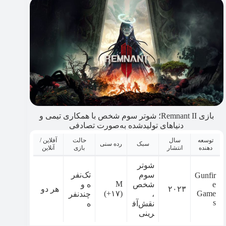
بازی Remnant II؛ شوتر سوم شخص با همکاری تیمی و
دنیاهای تولیدشده به‌صورت تصادفی
توسعه
سال
حالت
آفلاین /
سبک
رده سنی
دهنده
انتشار
بازی
آنلاین
شوتر
سوم
تک‌نفر
Gunfir
M
e
شخص
ه و
۲۰۲۳
هر دو
(+۱۷)
Game
،
چندنفر
s
نقش‌آف
ه
رینی