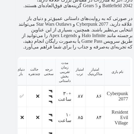
Battlefield 2042 و Gears 5 گزینه‌های فوق‌العاده‌ای هستند.
در صورتی که به روایت‌های داستانی عمیق‌تر و دنیای باز
علاقه دارید، Cyberpunk 2077 و Star Wars Outlaws می‌توانند
انتخابی بی‌نظیر باشند. همچنین، بسیاری از این عناوین
برجسته مانند Halo Infinite و Apex Legends را می‌توانید از
طریق سرویس Game Pass یا به‌صورت رایگان انجام دهید،
که تجربه‌ای به‌صرفه و جذاب را برای شما فراهم می‌آورد.
مدت
زمان
امتیاز
امتیاز
درجه
حالت
دنیای
حالت
نام بازی
تقریبی
متاکریتیک
ترب
سختی
چندنفره
باز
آفلاین
بخش
داستانی
🔫
+۳۰
Cyberpunk
✅
✅
❌
🔫
۸۷
۸۶
2077
ساعت
🔫
Resident
🔫
۱۰
✅
❌
❌
۸۵
۸۴
Evil
🔫
ساعت
Village
🔫