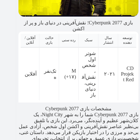
بازی Cyberpunk 2077؛ نقش‌آفرینی در دنیای باز و پر از
اکشن
توسعه
سال
حالت
آفلاین /
سبک
رده سنی
دهنده
انتشار
بازی
آنلاین
شوتر
اول
شخص
CD
M
،
تک‌نفر
Projek
۲۰۲۱
آفلاین
(+۱۷)
نقش‌آف
ه
t Red
رینی،
دنیای
باز
مشخصات بازی Cyberpunk 2077
بازی Cyberpunk 2077 شما را به شهر Night City، یک
کلان‌شهر عظیم و آینده‌نگر، می‌برد. این بازی با تلفیق
بی‌نظیر عناصر نقش‌آفرینی و اکشن اول شخص، آزادی عمل
بی‌حد و مرزی را در اختیار بازیکن قرار می‌دهد. داستان غنی،
شخصیت‌پردازی عمیق و جهانی پر از انتخاب، تجربه‌ای