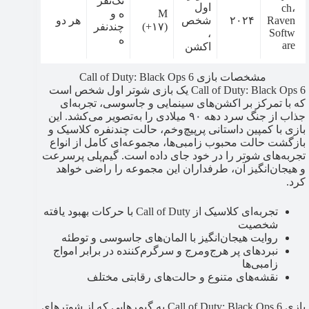
تک‌نفر
اول
ch،
M
ه و
Raven
۲۰۲۴
شخص
هر دو
(+۱۷)
چندنفر
Softw
،
ه
are
اکشن
مشخصات بازی Call of Duty: Black Ops 6
Call of Duty: Black Ops 6 یک بازی شوتر اول شخص است
که با تمرکز بر اکشن‌های سینمایی و جاسوسی، تجربه‌ای
جذاب از جنگ سرد دهه ۹۰ میلادی را به‌تصویر می‌کشد. این
بازی با کمپین داستانی پرپیچ‌وخم، حالت چندنفره کلاسیک و
بازگشت حالت محبوب زامبی‌ها، مجموعه‌ای کامل از انواع
تجربه‌های شوتر را در خود جای داده است. گیم‌پلی پرسرعت
و هیجان‌انگیز آن، طرفداران این مجموعه را راضی خواهد
کرد.
تجربه‌ای کلاسیک از Call of Duty با حرکات بهبود یافته
شخصیت
روایت هیجان‌انگیز با المان‌های جاسوسی و توطئه
نبردهای پر هرج‌ومرج و سرگرم‌کننده در برابر امواج
زامبی‌ها
نقشه‌های متنوع و حالت‌های رقابتی مختلف
بازی Call of Duty: Black Ops 6 به گیمرهایی که از شوترهای