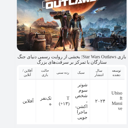
بازی Star Wars Outlaws؛ بخشی از روایت رسمی دنیای جنگ
ستارگان با تمرکز بر سرقت‌های بزرگ
توسعه
سال
حالت
آفلاین /
سبک
رده سنی
دهنده
انتشار
بازی
آنلاین
شوتر
سوم
Ubiso
شخص
ft
T
تک‌نفر
۲۰۲۴
،
آفلاین
Massi
(+۱۳)
ه
اکشن-
ve
ماجرا
جویی