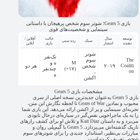
بازی Gears 5؛ شوتر سوم شخص پرهیجان با داستانی
سینمایی و شخصیت‌های قوی
توسعه
سال
حالت
آفلاین /
سبک
رده سنی
دهنده
انتشار
بازی
آنلاین
شوتر
تک‌نفر
The
سوم
M
ه و
Coaliti
۲۰۱۹
شخص
هر دو
(+۱۷)
چندنفر
on
،
ه
اکشن
مشخصات بازی Gears 5
بازی Gears 5 به‌عنوان جدیدترین نسخه اصلی از سری
محبوب و نمادین Gears of War تا لحظه نگارش این متن،
تجربه‌ای سینمایی و پر از اکشن ارائه می‌دهد. این بازی شما
را به یک ماجراجویی نفس‌گیر در سیاره‌ای درحال نابودی
می‌برد و به داستان Kait Diaz و تلاش او برای کشف رازهای
تاریک گذشته‌اش می‌پردازد. Gears 5 با گیم‌پلی روان و
مبارزات بی‌نظیر، استاندارد جدیدی را برای شوترهای سوم
شخص تعریف کرده است.