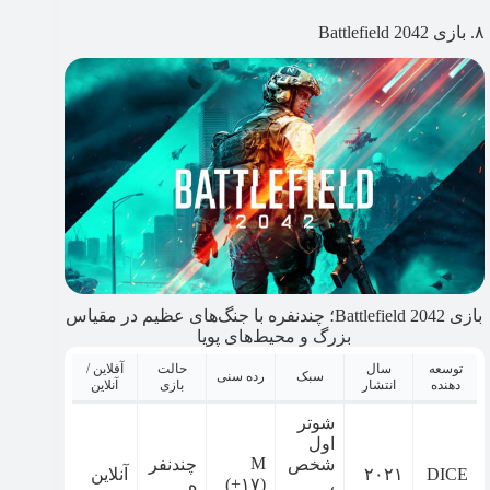
۸. بازی Battlefield 2042
بازی Battlefield 2042؛ چندنفره با جنگ‌های عظیم در مقیاس
بزرگ و محیط‌های پویا
توسعه
سال
حالت
آفلاین /
سبک
رده سنی
دهنده
انتشار
بازی
آنلاین
شوتر
اول
M
شخص
چندنفر
DICE
۲۰۲۱
آنلاین
(+۱۷)
،
ه