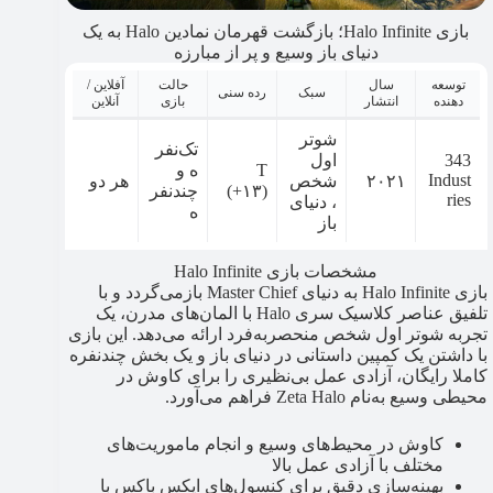
بازی Halo Infinite؛ بازگشت قهرمان نمادین Halo به یک
دنیای باز وسیع و پر از مبارزه
توسعه
سال
حالت
آفلاین /
سبک
رده سنی
دهنده
انتشار
بازی
آنلاین
شوتر
تک‌نفر
343
اول
T
ه و
Indust
۲۰۲۱
شخص
هر دو
(+۱۳)
چندنفر
ries
، دنیای
ه
باز
مشخصات بازی Halo Infinite
بازی Halo Infinite به دنیای Master Chief بازمی‌گردد و با
تلفیق عناصر کلاسیک سری Halo با المان‌های مدرن، یک
تجربه شوتر اول شخص منحصربه‌فرد ارائه می‌دهد. این بازی
با داشتن یک کمپین داستانی در دنیای باز و یک بخش چندنفره
کاملا رایگان، آزادی عمل بی‌نظیری را برای کاوش در
محیطی وسیع به‌نام Zeta Halo فراهم می‌آورد.
کاوش در محیط‌های وسیع و انجام ماموریت‌های
مختلف با آزادی عمل بالا
بهینه‌سازی دقیق برای کنسول‌های ایکس باکس با