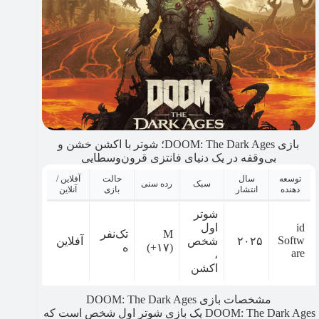
بازی DOOM: The Dark Ages؛ شوتر با اکشن خشن و
بی‌وقفه در یک دنیای فانتزی قرون‌وسطایی
توسعه
سال
حالت
آفلاین /
سبک
رده سنی
دهنده
انتشار
بازی
آنلاین
شوتر
id
اول
M
تک‌نفر
Softw
۲۰۲۵
شخص
آفلاین
(+۱۷)
ه
are
،
اکشن
مشخصات بازی DOOM: The Dark Ages
DOOM: The Dark Ages یک بازی شوتر اول شخص است که