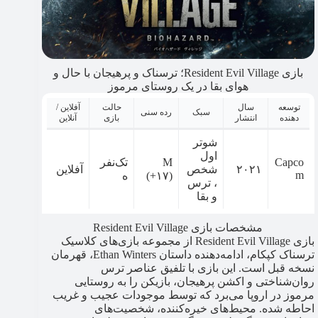
بازی Resident Evil Village؛ ترسناک و پرهیجان با حال و
هوای بقا در یک روستای مرموز
توسعه
سال
حالت
آفلاین /
سبک
رده سنی
دهنده
انتشار
بازی
آنلاین
شوتر
اول
Capco
M
تک‌نفر
۲۰۲۱
شخص
آفلاین
m
(+۱۷)
ه
، ترس
و بقا
مشخصات بازی Resident Evil Village
بازی Resident Evil Village از مجموعه بازی‌های کلاسیک
ترسناک کپکام، ادامه‌دهنده داستان Ethan Winters، قهرمان
نسخه قبل است. این بازی با تلفیق عناصر ترس
روان‌شناختی و اکشن پرهیجان، بازیکن را به روستایی
مرموز در اروپا می‌برد که توسط موجودات عجیب و غریب
احاطه شده. محیط‌های خیره‌کننده، شخصیت‌های