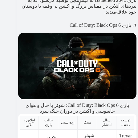
بازی Battlefield 2042 به گیمرهایی توصیه می‌شود که به
نبردهای آنلاین در مقیاس بزرگ و اکشن بی‌وقفه با دوستان
خود علاقه‌مندند.
۹. بازی Call of Duty: Black Ops 6
بازی Call of Duty: Black Ops 6؛ شوتر با حال و هوای
جاسوسی و اکشن در دوران جنگ سرد
توسعه
سال
حالت
آفلاین /
سبک
رده سنی
دهنده
انتشار
بازی
آنلاین
شوتر
Treyar