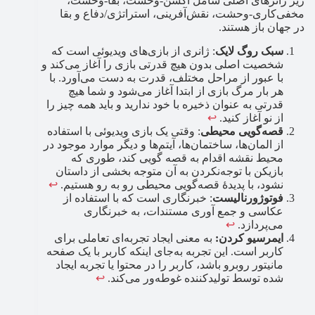
زیر ژانرهای اصلی شامل اکشن-وحشت، بقا-وحشت،
مخفی‌کاری-وحشت، نقش‌آفرینی، استراتژی/دفاع و بقا
در جهان باز هستند.
سبک روگ لایک
: ژانری از بازی‌های ویدیوئی است که
شخصیت اصلی بدون هیچ قدرتی بازی را آغاز می‌کند و
با عبور از مراحل مختلف، قدرت به دست می‌آورد. با
هر بار مرگ بازی از ابتدا آغاز می‌شود و شما هیچ
قدرتی به عنوان ذخیره با خود ندارید و باید همه چیز را
از نو آغاز کنید.
↩︎
قصه‌گویی محیطی
: وقتی یک بازی ویدیوئی با استفاده
از المان‌ها، ساختمان‌ها، آیتم‌ها و دیگر موارد موجود در
محیط نقشه اقدام به قصه گویی کند، طوری که
بازیکن با توجه‌نکردن به آن متوجه بخشی از داستان
نشود، با پدیدهٔ قصه‌گویی محیطی رو به رو هستیم.
↩︎
فوتوژورنالیست
: خبرنگاری است که با استفاده از
عکاسی و جمع آوری مستندات، به خبرنگاری
می‌پردازد.
↩︎
ایمرسیو کردن:
به معنی ایجاد تجربه‌ای تعاملی برای
کاربر است. این تجربه به‌جای اینکه کاربر با یک صفحه
مانیتور روبرو باشد، کاربر را در محتوا یا تجربه ایجاد
شده توسط تولیدکننده غوطه‌ور می‌کند.
↩︎