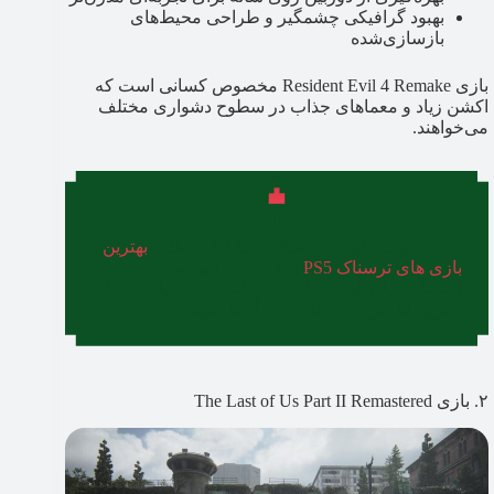
بهبود گرافیکی چشمگیر و طراحی محیط‌های
بازسازی‌شده
بازی Resident Evil 4 Remake مخصوص کسانی است که
اکشن زیاد و معماهای جذاب در سطوح دشواری مختلف
می‌خواهند.
بازی رزیدنت ایول ۴ ریمیک، رتبهٔ اول مطلب
بهترین
بازی های ترسناک PS5
بلاگ ترب را نیز به خود
اختصاص داده است. با خواندن این مطلب با برخی از
برترین آثار ترس و بقای PS5 آشنا شوید.
۲. بازی The Last of Us Part II Remastered