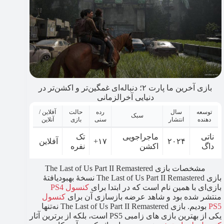
بازی آخرین ما پارت ۲؛ دنباله‌ای غمگین‌تر و اکشن‌تر در
دنیایی آخرالزمانی
توسعه
سال
رده
حالت
آفلاین /
سبک
دهنده
انتشار
سنی
بازی
آنلاین
ناتی
ماجراجویی
تک
۲۰۲۴
۱۷+
آفلاین
داگ
اکشن
نفره
مشخصات بازی The Last of Us Part II Remastered
بازی The Last of Us Part II Remastered نسخهٔ بهبود‌یافتهٔ
بازی‌ای با همین نام است که در ابتدا برای
کنسول PS4
منتشر شده بود و شاهد عرضه بازسازی آن برای
کنسول
PS5
بودیم. بازی The Last of Us Part II Remastered نه‌تنها
یکی از بهترین بازی های زامبی PS5 است، بلکه از برترین آثار