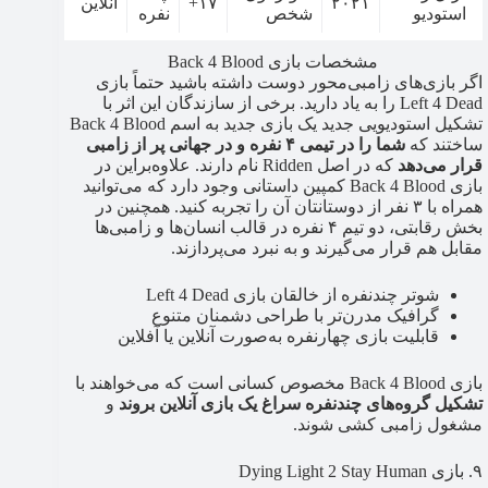
۲۰۲۱
۱۷+
آنلاین
استودیو
شخص
نفره
مشخصات بازی Back 4 Blood
اگر بازی‌های زامبی‌محور دوست داشته باشید حتماً بازی
Left 4 Dead را به یاد دارید. برخی از سازندگان این اثر با
تشکیل استودیویی جدید یک بازی جدید به اسم Back 4 Blood
ساختند که
شما را در تیمی ۴ نفره و در جهانی پر از زامبی
قرار می‌دهد
که در اصل Ridden نام دارند. علاوه‌بر‌این در
بازی Back 4 Blood کمپین داستانی وجود دارد که می‌توانید
همراه با ۳ نفر از دوستانتان آن را تجربه کنید. همچنین در
بخش رقابتی، دو تیم ۴ نفره در قالب انسان‌ها و زامبی‌ها
مقابل هم قرار می‌گیرند و به نبرد می‌پردازند.
شوتر چندنفره از خالقان بازی Left 4 Dead
گرافیک مدرن‌تر با طراحی دشمنان متنوع
قابلیت بازی چهارنفره به‌صورت آنلاین یا آفلاین
بازی Back 4 Blood مخصوص کسانی است که می‌خواهند با
تشکیل گروه‌های چند‌نفره سراغ یک بازی آنلاین بروند
و
مشغول زامبی کشی شوند.
۹. بازی Dying Light 2 Stay Human