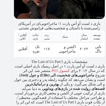
بازی د لست آو آس پارت ۱؛ ماجراجویی‌ای در آمریکای
زامبی‌شده با داستان و شخصیت‌هایی فراموش نشدنی
توسعه
سال
رده
حالت
آفلاین /
سبک
دهنده
انتشار
سنی
بازی
آنلاین
ناتی
اکشن و
تک
۲۰۲۲
۱۷+
آفلاین
داگ
ماجراجویی
نفره
مشخصات بازی The Last of Us Part I
بازی د لست آو آس پارت ۱ در اصل ریمیک بازی اصلی است
که در سال ۲۰۱۲ برای
کنسول PS3
منتشر شد. این اثر
شروع
ماجراجویی‌های شخصیت الی (Ellie) و جول (Joel)
است و نشان می‌دهد که چگونه رابطه پدر و دختری بین جول
و الی شکل می‌گیرد، و یکی از
بهترین و دراماتیک‌ترین
قصه‌های روایت شده در بازی‌های ویدئویی
به دنیا می‌آید.
بازی از ترکیب خوبی از اکشن و مخفی‌کاری برخوردار است،
2
و طراحی مراحل مختلف با استفاده از قصه‌گویی محیطی
،
از نکات قوت بازی The Last of Us Part I است که این اثر را