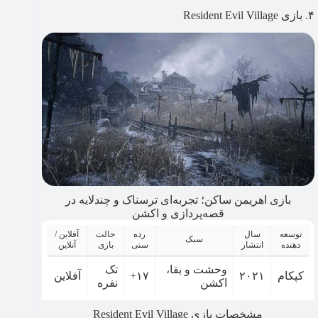
۴. بازی Resident Evil Village
بازی اهریمن ساکن؛ تجربه‌ای ترسناک و چند‌لایه در
قصه‌پردازی و اکشن
توسعه
سال
رده
حالت
آفلاین /
سبک
دهنده
انتشار
سنی
بازی
آنلاین
وحشت و بقا،
تک
کپکام
۲۰۲۱
۱۷+
آفلاین
اکشن
نفره
مشخصات بازی Resident Evil Village