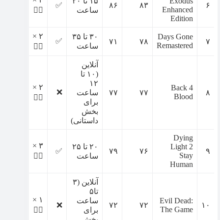
Exodus
۱۵ تا ۲۰
✅
۸۶
۸۳
۶
Enhanced
ساعت
🧟‍♀️
Edition
۲ ×
Days Gone
۳۰ تا ۳۵
✅
۷۱
۷۸
۷
Remastered
ساعت
🧟‍♀️
آنلاین
(۱۰ تا
۱۲
۲ ×
Back 4
❌
۸
۷۷
۷۷
ساعت
Blood
🧟‍♀️
برای
بخش
داستانی)
Dying
۳ ×
Light 2
۲۰ تا ۲۵
✅
۷۹
۷۶
۹
Stay
ساعت
🧟‍♀️
Human
آنلاین (۳
تا۵
۱ ×
Evil Dead:
ساعت
❌
۷۲
۷۲
۱۰
The Game
برای
🧟‍♀️
بخش