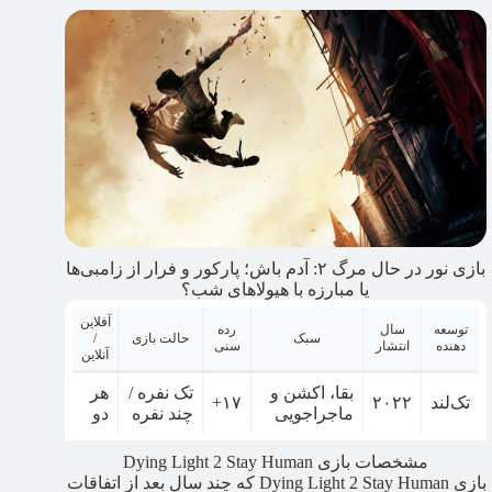
بازی نور در حال مرگ ۲: آدم باش؛ پارکور و فرار از زامبی‌ها
یا مبارزه با هیولاهای شب؟
آفلاین
توسعه
سال
رده
سبک
حالت بازی
/
دهنده
انتشار
سنی
آنلاین
بقا، اکشن و
تک نفره /
هر
تک‌لند
۲۰۲۲
۱۷+
ماجراجویی
چند نفره
دو
مشخصات بازی Dying Light 2 Stay Human
بازی Dying Light 2 Stay Human که چند سال بعد از اتفاقات