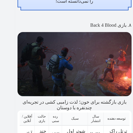
را نمی‌دانسته است!
۸. بازی Back 4 Blood
بازی بازگشته برای خون؛ لذت زامبی کشی در تجربه‌ای
چند‌نفره با دوستان
سال
رده
حالت
آفلاین /
توسعه دهنده
سبک
انتشار
سنی
بازی
آنلاین
ترتل راک
شوتر اول
چند