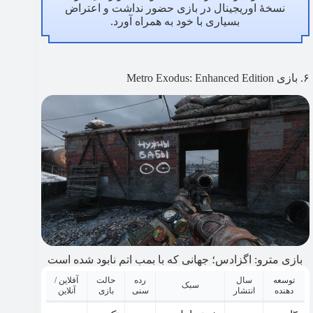
نسخهٔ اوریجینال در بازی حضور نداشت و اعتراض
بسیاری با خود به همراه آورد.
۶. بازی Metro Exodus: Enhanced Edition
بازی مترو: اگزادس؛ جهانی که با بمب اتم نابود شده است
توسعه
سال
رده
حالت
آفلاین /
سبک
دهنده
انتشار
سنی
بازی
آنلاین