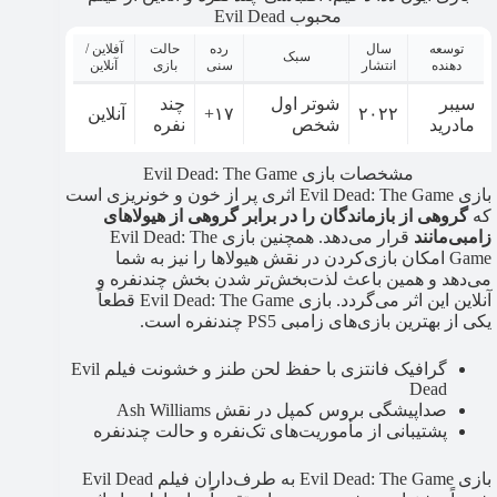
محبوب Evil Dead
توسعه
سال
رده
حالت
آفلاین /
سبک
دهنده
انتشار
سنی
بازی
آنلاین
سیبر
شوتر اول
چند
۲۰۲۲
۱۷+
آنلاین
مادرید
شخص
نفره
مشخصات بازی Evil Dead: The Game
بازی Evil Dead: The Game اثری پر از خون و خونریزی است
که
گروهی از بازماندگان را در برابر گروهی از هیولاهای
زامبی‌مانند
قرار می‌دهد. همچنین بازی Evil Dead: The
Game امکان بازی‌کردن در نقش هیولاها را نیز به شما
می‌دهد و همین باعث لذت‌بخش‌تر شدن بخش چندنفره و
آنلاین این اثر می‌گردد. بازی Evil Dead: The Game قطعاً
یکی از بهترین بازی‌های زامبی PS5 چندنفره است.
گرافیک فانتزی با حفظ لحن طنز و خشونت فیلم Evil
Dead
صداپیشگی بروس کمپل در نقش Ash Williams
پشتیبانی از مأموریت‌های تک‌نفره و حالت چند‌نفره
بازی Evil Dead: The Game به طرف‌داران فیلم Evil Dead