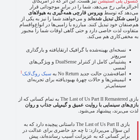
کنسول پلی استیشن
نیز هست. این اثر که در آمریکای
آخرالزمانی رخ می‌دهد، شما را در برابر موجوداتی قرار
می‌دهد که توسط
ویروس قارچی همه‌گیری به هیولاهای
زامبی شکل تبدیل شده‌اند
و می‌خواهند شما را نیز به یکی از
هم‌صنفان خود تبدیل کنند. مبارزه با زامبی‌ها در انواع‌واقسام
متفاوت لذت خاصی دارد و حتی گاهی اوقات شما را مجبور
به مخفی‌کاری هم می‌کند.
نسخه‌ای بهینه‌شده با گرافیک ارتقایافته و بارگذاری
سریع‌تر
پشتیبانی کامل از کنترلر DualSense و ویژگی‌های
لمسی
1
اضافه‌شدن حالت جدید No Return به
سبک روگ‌لایک
انیمیشن‌ها و حالات چهرهٔ بهبود‌یافته برای تجربه‌ای
سینمایی‌تر
بازی The Last of Us Part II Remastered به تمام کسانی که از
بازی‌های سینمایی با روایت عمیق و گیم‌پلی جذاب و روان
لذت می‌برند، پیشنهاد می‌شود.
بازی The Last of Us Part II داستانی پیچیده دارد که به
این سؤال می‌پردازد: تا چه حد حاضری برای عدالت در
برابر کسانی که به عزیزانت آسیب رسانده‌اند، پیش