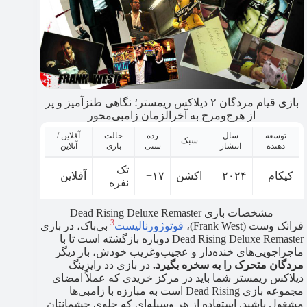
بازی قیام مردگان ۲ دیلاکس ریمستر؛ نگاهی طنزآمیز و پر
از هرج‌ومرج به آخرالزمان زامبی‌محور
توسعه
سال
رده
حالت
آفلاین /
سبک
دهنده
انتشار
سنی
بازی
آنلاین
تک
کپکام
۲۰۲۴
اکشن
۱۷+
آفلاین
نفره
مشخصات بازی Dead Rising Deluxe Remaster
3
فرانک وست (Frank West)،
فوتوژورنالیست
بی‌باک، در بازی
Dead Rising Deluxe Remaster دوباره بازگشته است تا با
ماجراجویی‌های خنده‌دار و عجیب‌وغریب خودش، بار دیگر
مردگان متحرک را به سخره بگیرد.
در بازی دد رایزینگ
دیلاکس ریمستر شما باید در مرکز خریدی که عملاً امضای
مجموعه بازی Dead Rising است به مبارزه با زامبی‌ها
مشغول باشید. استفاده از هر وسیله‌ای که جلوی چشمانتان