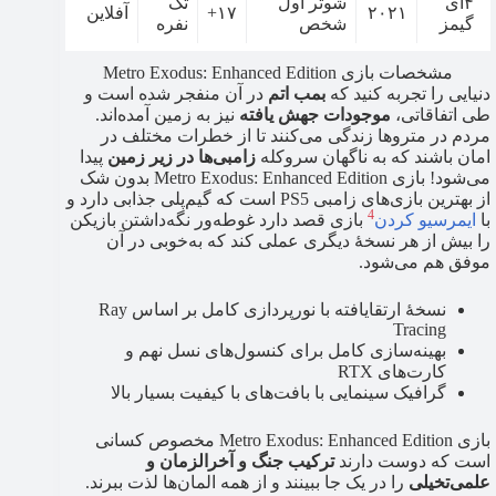
۴ای
شوتر اول
تک
۲۰۲۱
۱۷+
آفلاین
گیمز
شخص
نفره
مشخصات بازی Metro Exodus: Enhanced Edition
دنیایی را تجربه کنید که
بمب اتم
در آن منفجر شده است و
طی اتفاقاتی،
موجودات جهش یافته
نیز به زمین آمده‌اند.
مردم در متروها زندگی می‌کنند تا از خطرات مختلف در
امان باشند که به ناگهان سروکله
زامبی‌ها در زیر زمین
پیدا
می‌شود! بازی Metro Exodus: Enhanced Edition بدون شک
از بهترین بازی‌های زامبی PS5 است که گیم‌پلی جذابی دارد و
4
با
ایمرسیو کردن
بازی قصد دارد غوطه‌ور نگه‌داشتن بازیکن
را بیش از هر نسخهٔ دیگری عملی کند که به‌خوبی در آن
موفق هم می‌شود.
نسخهٔ ارتقایافته با نورپردازی کامل بر اساس Ray
Tracing
بهینه‌سازی کامل برای کنسول‌های نسل نهم و
کارت‌های RTX
گرافیک سینمایی با بافت‌های با کیفیت بسیار بالا
بازی Metro Exodus: Enhanced Edition مخصوص کسانی
است که دوست دارند
ترکیب جنگ و آخرالزمان و
علمی‌تخیلی
را در یک جا ببینند و از همه المان‌ها لذت ببرند.