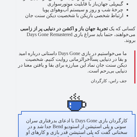
گیم‌پلی جهان‌باز با قابلیت موتورسواری
چرخهٔ شب و روز و سیستم آب‌و‌هوای پویا
ارتباط شخصی بازیکن با شخصیت دیکن سنت جان
کسانی که یک
تجربهٔ جهان باز و اکشن در دنیایی پر از زامبی
می‌خواهند، حتما باید سراغ بازی ‌Days Gone Remastered
بروند.
ما می‌خواستیم در بازی Days Gone داستانی درباره‌ امید
و بقا در دنیایی پسا‌آخرالزمانی روایت کنیم. شخصیت
دیکن سنت جان نماد این مبارزه برای بقا و یافتن معنا در
دنیایی بی‌رحم است.
جف راس، کارگردان
کارگردان بازی Days Gone با ادعای بدرفتاری سران
سونی و پلی استیشن از استودیو Bend جدا شد و در
سخنانی گفت که پلی استیشن قدر بازی و کارهای او