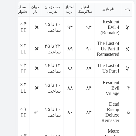
امتیاز
امتیاز
مدت زمان
جهان
سطح
رتبه
نام بازی
متاکریتیک
ترب
تقریبی
باز
دشواری
Resident
۴ ×
۱۰ تا ۱۵
❌
۹۴
۹۳
Evil 4
🥇
ساعت
🧟‍♀️
(Remake)
The Last of
۴ ×
۲۲ تا ۲۵
❌
۸۹
۹۰
Us Part II
🥈
ساعت
🧟‍♀️
Remastered
۲ ×
The Last of
۱۴ تا ۱۶
❌
🥉
۸۸
۸۹
Us Part I
ساعت
🧟‍♀️
Resident
۴ ×
۱۰ تا ۱۵
❌
۸۸
۸۴
Evil
۴
ساعت
🧟‍♀️
Village
Dead
۱ ×
Rising
۱۰ تا ۱۵
✅
۸۰
۸۳
۵
Deluxe
ساعت
🧟‍♀️
Remaster
Metro
۳ ×