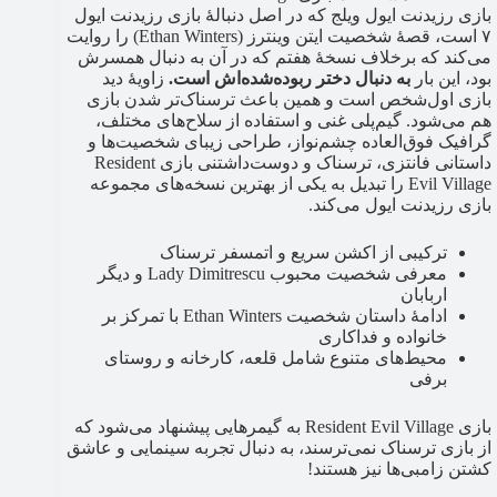
بازی رزیدنت ایول ویلج که در اصل دنبالهٔ بازی رزیدنت ایول
۷ است، قصهٔ شخصیت ایتن وینترز (Ethan Winters) را روایت
می‌کند که برخلاف نسخهٔ هفتم که در آن به دنبال همسرش
بود، این بار
به دنبال دختر ربوده‌شده‌اش است.
زاویهٔ دید
بازی اول‌شخص است و همین باعث ترسناک‌تر شدن بازی
هم می‌شود. گیم‌پلی غنی و استفاده از سلاح‌های مختلف،
گرافیک فوق‌العاده چشم‌نواز، طراحی زیبای شخصیت‌ها و
داستانی فانتزی، ترسناک و دوست‌داشتنی بازی Resident
Evil Village را تبدیل به یکی از بهترین نسخه‌های مجموعه
بازی رزیدنت ایول می‌کند.
ترکیبی از اکشن سریع و اتمسفر ترسناک
معرفی شخصیت محبوب Lady Dimitrescu و دیگر
اربابان
ادامهٔ داستان شخصیت Ethan Winters با تمرکز بر
خانواده و فداکاری
محیط‌های متنوع شامل قلعه، کارخانه و روستای
برفی
بازی Resident Evil Village به گیمرهایی پیشنهاد می‌شود که
از بازی ترسناک نمی‌ترسند، به دنبال تجربه سینمایی و عاشق
کشتن زامبی‌ها نیز هستند!