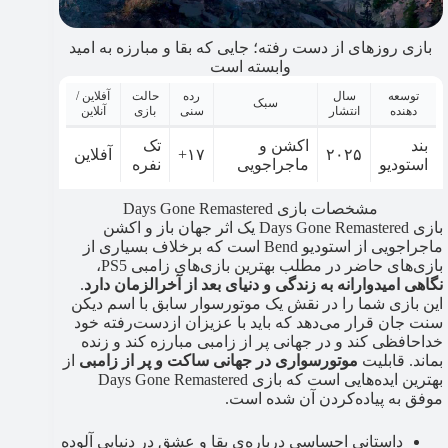
بازی روزهای از دست رفته؛ جایی که بقا و مبارزه به امید
وابسته است
توسعه
سال
رده
حالت
آفلاین /
سبک
دهنده
انتشار
سنی
بازی
آنلاین
بند
اکشن و
تک
۲۰۲۵
۱۷+
آفلاین
استودیو
ماجراجویی
نفره
مشخصات بازی Days Gone Remastered
بازی Days Gone Remastered یک اثر جهان باز و اکشن
ماجراجویی از استودیو Bend است که برخلاف بسیاری از
بازی‌های حاضر در مطلب بهترین بازی‌های زامبی PS5،
نگاهی امیدوارانه به زندگی و دنیای بعد از آخرالزمان دارد
.
این بازی شما را در نقش یک موتورسوار سابق با اسم دیکن
سنت جان قرار می‌دهد که باید با عزیزان ازدست‌رفته خود
خداحافظی کند و در جهانی پر از زامبی‌ مبارزه کند و زنده
بماند. قابلیت
موتورسواری در جهانی ساکت و پر از زامبی
از
بهترین ایده‌هایی است که بازی Days Gone Remastered
موفق به پیاده‌کردن آن شده است.
داستانی احساسی درباره‌ی بقا و عشق در دنیایی آلوده