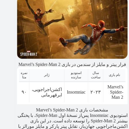
فرار پیتر و مایلز از سندمن در بازی Marvel’s Spider-Man 2
سال
استودیو
نمره
نام بازی
ژانر
ساخت
سازنده
متا
Marvel’s
اکشن‌اجراجویی،
۹۰
Insomniac
۲۰۲۳
Spider-
ابرقهرمانی
Man 2
مشخصات بازی Marvel’s Spider-Man 2
استودیوی Insomniac پس‌از نسخۀ اول Spider-Man، با پختگی
بیشتر Spider-Man 2 را توسعه داده است. در این بازی
اکشن‌ماجراجویی جهان‌باز، تقابل پیتر پارکر و مایلز مورالز با