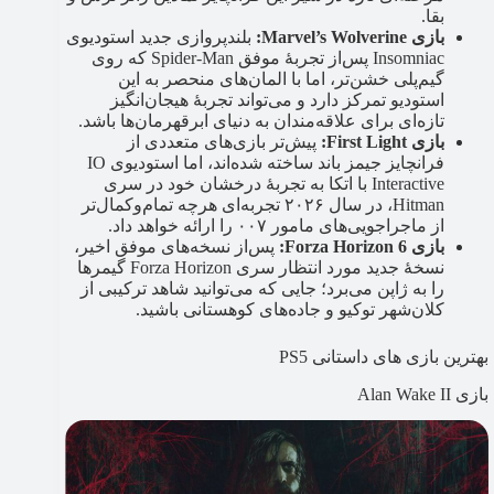
بقا.
بازی Marvel’s Wolverine:
بلندپروازی جدید استودیوی
Insomniac پس‌از تجربۀ موفق Spider-Man که روی
گیم‌پلی خشن‌تر، اما با المان‌های منحصر به این
استودیو تمرکز دارد و می‌تواند تجربۀ هیجان‌انگیز
تازه‌ای برای علاقه‌مندان به دنیای ابرقهرمان‌ها باشد.
بازی First Light:
پیش‌تر بازی‌های متعددی از
فرانچایز جیمز باند ساخته شده‌اند، اما استودیوی IO
Interactive با اتکا به تجربۀ درخشان خود در سری
Hitman، در سال ۲۰۲۶ تجربه‌ای هرچه تمام‌وکمال‌تر
از ماجراجویی‌های مامور ۰۰۷ را ارائه خواهد داد.
بازی Forza Horizon 6:
پس‌از نسخه‌های موفق اخیر،
نسخۀ جدید مورد انتظار سری Forza Horizon گیمرها
را به ژاپن می‌برد؛ جایی که می‌توانید شاهد ترکیبی از
کلان‌شهر توکیو و جاده‌های کوهستانی باشید.
بهترین بازی های داستانی PS5
بازی Alan Wake II