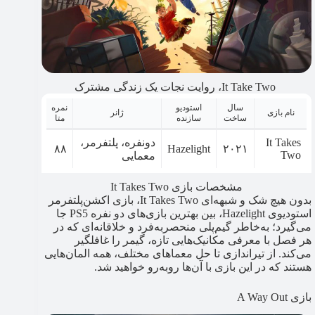
It Take Two، روایت نجات یک زندگی مشترک
سال
استودیو
نمره
نام بازی
ژانر
ساخت
سازنده
متا
It Takes
دونفره، پلتفرمر،
۸۸
Hazelight
۲۰۲۱
Two
معمایی
مشخصات بازی It Takes Two
بدون هیچ شک و شبهه‌ای It Takes Two، بازی اکشن‌پلتفرمر
استودیوی Hazelight، بین بهترین بازی‌های دو نفره PS5 جا
می‌گیرد؛ به‌خاطر گیم‌پلی منحصربه‌فرد و خلاقانه‌ای که در
هر فصل با معرفی مکانیک‌هایی تازه، گیمر را غافلگیر
می‌کند. از تیراندازی تا حل معماهای مختلف، همه المان‌هایی
هستند که در این بازی با آن‌ها روبه‌رو خواهید شد.
بازی A Way Out