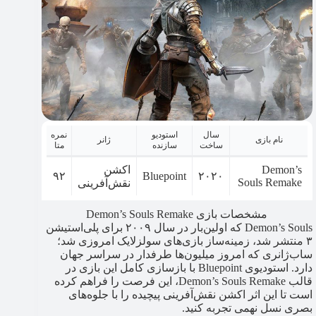
سال
استودیو
نمره
نام بازی
ژانر
ساخت
سازنده
متا
Demon’s
اکشن
۹۲
Bluepoint
۲۰۲۰
Souls Remake
نقش‌آفرینی
مشخصات بازی Demon’s Souls Remake
Demon’s Souls که اولین‌بار در سال ۲۰۰۹ برای پلی‌استیشن
۳ منتشر شد، زمینه‌ساز بازی‌های سولزلایک امروزی شد؛
ساب‌ژانری که امروز میلیون‌ها طرفدار در سراسر جهان
دارد. استودیوی Bluepoint با بازسازی کامل این بازی در
قالب Demon’s Souls Remake، این فرصت را فراهم کرده
است تا این اثر اکشن نقش‌آفرینی پیچیده را با جلوه‌های
بصری نسل نهمی تجربه کنید.