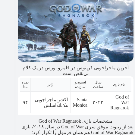
آخرین ماجراجویی کریتوس در قلمرو نورس در یک کلام
بی‌نقص است
سال
استودیو
نمره
نام بازی
ژانر
ساخت
سازنده
متا
God of
Santa
اکشن‌ماجراجویی،
۹۴
۲۰۲۲
War
Monica
هک‌اند‌اسلش
Ragnarok
مشخصات بازی God of War Ragnarok
بعد از ریبوت موفق سری God of War در سال ۲۰۱۸، بازی
God of War Ragnarok هم همان فرمول را تکرار کرد؛