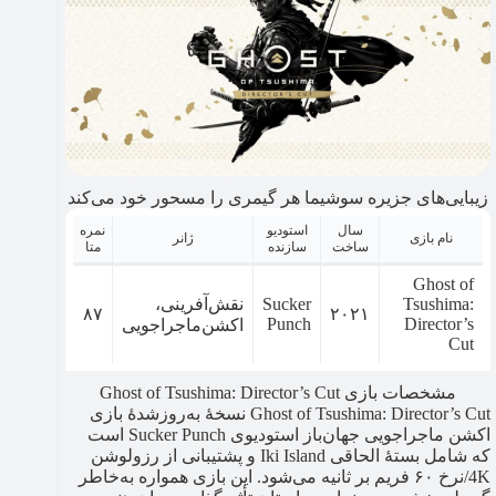
زیبایی‌های جزیره سوشیما هر گیمری را مسحور خود می‌کند
سال
استودیو
نمره
نام بازی
ژانر
ساخت
سازنده
متا
Ghost of
Tsushima:
Sucker
نقش‌آفرینی،
۸۷
۲۰۲۱
Punch
Director’s
اکشن‌ماجراجویی
Cut
مشخصات بازی Ghost of Tsushima: Director’s Cut
Ghost of Tsushima: Director’s Cut نسخۀ به‌روزشدۀ بازی
اکشن ماجراجویی جهان‌باز استودیوی Sucker Punch است
که شامل بستۀ الحاقی Iki Island و پشتیبانی از رزولوشن
4K/نرخ ۶۰ فریم بر ثانیه می‌شود. این بازی همواره به‌خاطر