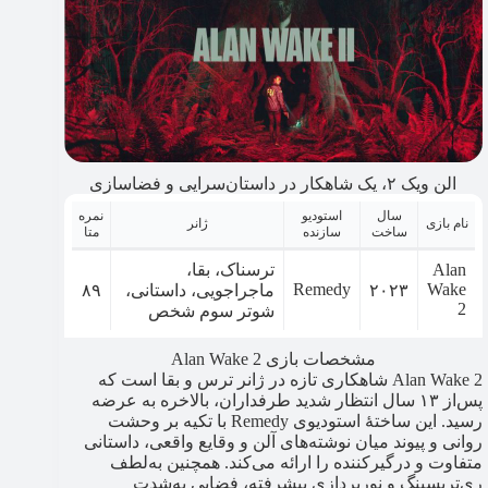
الن ویک ۲، یک شاهکار در داستان‌سرایی و فضاسازی
سال
استودیو
نمره
نام بازی
ژانر
ساخت
سازنده
متا
Alan
ترسناک، بقا،
Remedy
Wake
۲۰۲۳
ماجراجویی، داستانی،
۸۹
2
شوتر سوم شخص
مشخصات بازی Alan Wake 2
Alan Wake 2 شاهکاری تازه در ژانر ترس و بقا است که
پس‌از ۱۳ سال انتظار شدید طرفداران، بالاخره به عرضه
رسید. این ساختۀ استودیوی Remedy با تکیه بر وحشت
روانی و پیوند میان نوشته‌های آلن و وقایع واقعی، داستانی
متفاوت و درگیرکننده را ارائه می‌کند. همچنین به‌لطف
ری‌تریسینگ و نورپردازی پیشرفته، فضایی به‌شدت