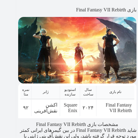
بازی Final Fantasy VII Rebirth
سال
استودیو
نمره
نام بازی
ژانر
ساخت
سازنده
متا
Final Fantasy
Square
اکشن
۹۲
۲۰۲۴
Enix
VII Rebirth
نقش‌آفرینی
مشخصات بازی Final Fantasy VII Rebirth
شاید Final Fantasy VII Rebirth در بین گیمرهای ایرانی کمتر
مورد توجه قرار گرفته باشد، ولی این نقش‌آفرینی ژاپنی با