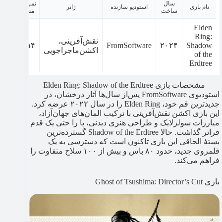
سال
نمره
نام بازی
استودیو سازنده
ژانر
ساخت
متا
Elden
Ring:
نقش‌آفرینی،
۹۴
FromSoftware
۲۰۲۴
Shadow
اکشن‌ماجراجویی
of the
Erdtree
مشخصات بازی Elden Ring: Shadow of the Erdtree
استودیوی FromSoftware پس‌از سال‌ها آثار درخشان، در
جدیدترین قم خود، Elden Ring را در سال ۲۰۲۲ عرضه کرد.
این بازی اکشن نقش‌آفرینی با ترکیب المان‌های جهان‌آزاد،
مبارزات سولزلایک و طراحی هنری دیدنی، پا را حتی یک قدم
فراتر گذاشت. حالا Shadow of the Erdtree گسترده‌ترین
بستۀ الحاقی این بازی تاکنون است که دسترسی به یک
قلمروی جدید، حدود ۸۰ باس و بیش از ۱۰۰ سلاح متفاوت را
فراهم می‌کند.
بازی Ghost of Tsushima: Director’s Cut