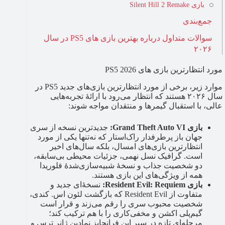
بازی Silent Hill 2 Remake
جمع‌بندی
سوالات متداول درباره بهترین بازی‌ های PS5 در سال
۲۰۲۶
مورد انتظارترین بازی های PS5 2026
موارد زیر، برخی از مورد انتظارترین بازی‌های جدید PS5 در
سال ۲۰۲۶ هستند که انتظار می‌رود با ارائۀ تجربه‌هایی
عالی، با استقبال گیمرها و منتقدان مواجه شوند:
بازی Grand Theft Auto VI:
جدیدترین نسخه از سری
جهان باز پرطرفدار راک‌استار که نه‌تنها یکی از مورد
انتظارترین بازی‌های امسال، بلکه سال‌های اخیر
است. گرافیک نسل نهمی، جزئیات محیطی بی‌سابقه،
دو شخصیت جذاب و نسخۀ شبیه‌سازی‌شدۀ فلوریدا
همه از ویژگی‌های این بازی هستند.
بازی Resident Evil: Requiem:
نسخۀ‌ای جدید و
متفاوت از Resident Evil که بازگشت لئون اس. کندی،
شخصیت محبوب سری را رقم می‌زند و قرار است
گیم‌پلی اکشن و مخفی‌کاری را با هم ترکیب کند؛
مرحله‌ای تازه در سیر این فرانچایز نمادین ژانر ترس و