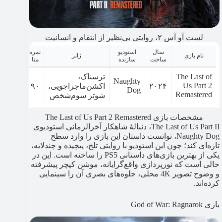
لست آو آس ۲، روایتی بی‌نظیر از انتقام و انسانیت
سال
استودیو
نمره
نام بازی
ژانر
ساخت
سازنده
متا
The Last of
ترسناک،
Naughty
Us Part 2
۲۰۲۴
اکشن‌ماجراجویی،
۹۰
Dog
Remastered
شوتر سوم‌شخص
مشخصات بازی The Last of Us Part 2 Remastered
The Last of Us Part II، دنبالۀ شاهکار آخرالزمانی استودیوی
Naughty Dog، توانست داستان این بازی را وارد سطح
تازه‌ای کند؛ چون این استودیو با روایتی تلخ، پیچیده و چندلایه،
یکی از بهترین بازی‌های داستانی PS5 را ساخته است. این در
حالی است که نورپردازی واقع‌گرایانه، موشن کپچر پیشرفته
و وضوح تصویر 4K محلی، جلوه‌های بصری آن را سینمایی
کرده‌اند.
بازی God of War: Ragnarok