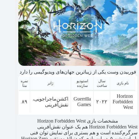
فوربیدن وست یکی از زیباترین جهان‌های ویدیوگیمی را دارد
سال
استودیو
نمره
نام بازی
ژانر
ساخت
سازنده
متا
Horizon
Guerrilla
اکشن‌ماجراجویی،
۸۹
۲۰۲۲
Forbidden
Games
نقش‌آفرینی
West
مشخصات بازی Horizon Forbidden West
Horizon Forbidden West هم یک عنوان نقش‌آفرینی
سرگرم‌کننده است و هم بستری برای نمایش توان فنی
پلی‌استیشن ۵. در این بازی که دنبالۀ مستقیم Horizon Zero