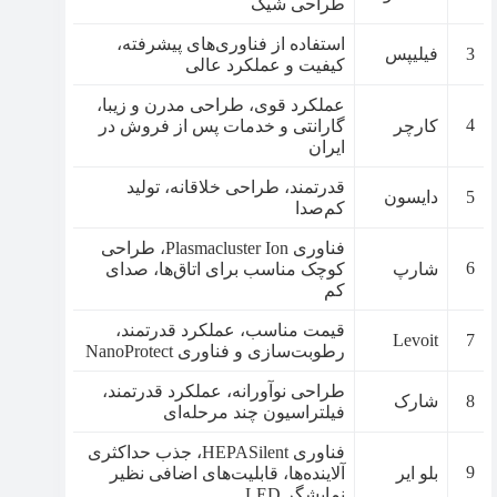
طراحی شیک
استفاده از فناوری‌های پیشرفته،
3
فیلیپس
کیفیت و عملکرد عالی
عملکرد قوی، طراحی مدرن و زیبا،
4
کارچر
گارانتی و خدمات پس از فروش در
ایران
قدرتمند، طراحی خلاقانه، تولید
5
دایسون
کم‌صدا
فناوری Plasmacluster Ion، طراحی
6
شارپ
کوچک مناسب برای اتاق‌ها، صدای
کم
قیمت مناسب، عملکرد قدرتمند،
Levoit
7
رطوبت‌سازی و فناوری NanoProtect
طراحی نوآورانه، عملکرد قدرتمند،
8
شارک
فیلتراسیون چند مرحله‌ای
فناوری HEPASilent، جذب حداکثری
9
بلو ایر
آلاینده‌ها، قابلیت‌های اضافی نظیر
نمایشگر LED