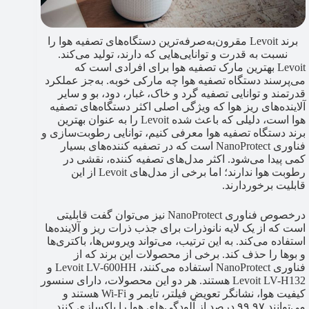
برند Levoit مقرون‌به‌صرفه‌ترین دستگاه‌های تصفیه هوا را
نسبت به قدرت و توانایی‌هایی که دارند، تولید می‌کند.
Levoit بهترین مارک تصفیه هوا برای افرادی است که
می‌پرسند دستگاه تصفیه هوا چه مارکی خوبه. به‌جز عملکرد
قدرتمند و توانایی تصفیه گرد و خاک، غبار، دود، بو و سایر
آلاینده‌های ریز هوا که ویژگی اصلی اکثر دستگاه‌های تصفیه
هوا است، دلیلی که باعث شده Levoit را به عنوان بهترین
برند دستگاه تصفیه هوا معرفی کنیم، توانایی رطوبت‌سازی و
فناوری NanoProtect است که در تصفیه کننده‌های بسیار
کمی پیدا می‌شود. اکثر مدل‌های تصفیه کننده، نقشی در
رطوبت هوا ندارند؛ اما برخی از مدل‌های Levoit از این
قابلیت برخوردارند.
درخصوص فناوری NanoProtect نیز می‌توان گفت قابلیتی
است که از یک لایه نانوذرات برای جذب ذرات ریز و آلاینده‌ها
استفاده می‌کند. به این ترتیب، می‌تواند ویروس‌ها، باکتری‌ها
و بوها را حذف کند. برخی از محصولات این برند که از
فناوری NanoProtect استفاده می‌کنند، Levoit LV-600HH و
Levoit LV-H132 هستند. هر دو این محصولات، دارای سنسور
کیفیت هوا، نشانگر تعویض فیلتر، تایمر و Wi-Fi هستند و
می‌توانند ۹۹.۹۷ درصد از آلودگی‌های هوا را پاکسازی کنند.