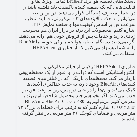
دستگاه‌های تصفیه هوا برند BlueAir تمامی ویژگی‌ها و
قابلیت‌هایی که یک تصفیه کننده باکیفیت باید داشته باشد را
در اختیار مصرف کنندگان قرار می‌دهند. در این رابطه،
می‌توانیم به حذف آلاینده‌های ۰.۳ میکرونی، قابلیت تنظیم
سرعت فن بر اساس کیفیت هوا و صفحه نمایش LED
اشاره کنیم. محصولات این برند در بازار ایران هم محبوبیت
زیادی دارند و خدمات پس از فروش خوبی هم ارائه می‌دهند.
اگر نمی‌دانید دستگاه تصفیه هوا چه مارکی خوبه، ما BlueAir
را به شما پیشنهاد می‌کنیم که از فناوری HEPASilent
استفاده می‌کنند.
فناوری HEPASilent ترکیبی از فیلتر مکانیکی و
الکترواستاتیکی است که ذرات را با عبور از یک محفظه یونی
باردار می‌کند. محفظه‌های باریکی که در فیلتر هپای تصفیه
کننده‌های BlueAir وجود دارد، به جذب حداکثری آلاینده‌ها
کمک می‌کند و آن‌ها را در حتی در پایین‌ترین سرعت فن نیز
جذب می‌کنند. اگر بخواهیم چند محصول شاخص این برند را
معرفی کنیم می‌توانیم به BlueAir Classic 480i و BlueAir
Classic 280i اشاره کنیم که به ترتیب برای فضاهای بزرگ ۷۲
متر مربعی و فضاهای کوچک ۲۶ متر مربعی در نظر گرفته
شده‌اند.