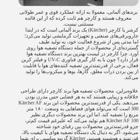
برندهای آلمانی، معمولا به ارائه عملکرد قوی و عمر طولانی
معروف هستند و کارچر هم ثابت کرده که از این قائده
مستثنی نیست.
کرشر یا کارچر (Kärcher) یک برند آلمانی است که در ابتدا
جاروبرقی‌های صنعتی و تجهیزات گرمایشی تولید می‌کرد؛
اما مدتی پس از شروع فعالیت خود، به تولید طیف
گسترده‌ای از محصولات از جمله دستگاه تصفیه هوا روی
آورد. چرا کارچر در لیست بهترین برند دستگاه تصفیه هوا
قرار دارد؟ چون با به کار گیری فناوری UV-C و فیلتر کربن
فعال، برخی از قدرتمندترین تصفیه کننده‌های هوا با قابلیت
از بین بردن ذرات معلق، گازها، بوها و میکروب‌ها را تولید
می‌کند.
علاوه‌براین، محصولات تصفیه هوا برند کارچر دارای طراحی
خلاقانه و زیبایی هستند که به هر فضایی حس مدرن بودن
می‌دهند. یکی از قدرتمندترین محصولات این برند Kärcher AF
300 است که می‌تواند هوای فضاهایی به وسعت ۱۸۰ متر
مربع را تصفیه کند. اما این برند محصولات دیگری نظیر
Kärcher AF 100 هم تولید می‌کند که علیرغم قیمت کم‌تر،
جزو قدرتمندترین محصولات بین رقبای خود شناخته
می‌شود. اگر به دنبال یک دستگاه تصفیه هوای با کیفیت بالا،
قدرتمند و هوشمند هستید، Kärcher گزینه مناسبی برای شما