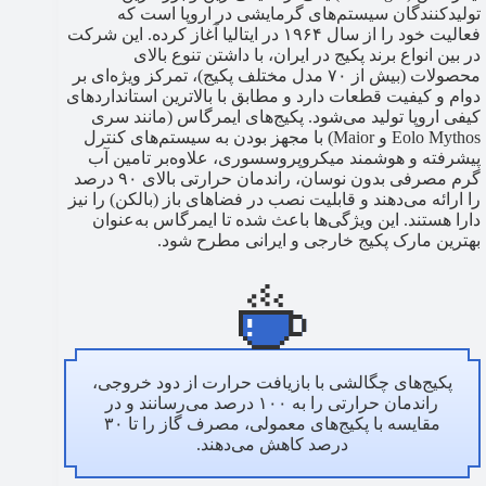
تولیدکنندگان سیستم‌های گرمایشی در اروپا است که
فعالیت خود را از سال ۱۹۶۴ در ایتالیا آغاز کرده. این شرکت
در بین انواع برند پکیج در ایران، با داشتن تنوع بالای
محصولات (بیش از ۷۰ مدل مختلف پکیج)، تمرکز ویژه‌ای بر
دوام و کیفیت قطعات دارد و مطابق با بالاترین استانداردهای
کیفی اروپا تولید می‌شود. پکیج‌های ایمرگاس (مانند سری
Eolo Mythos و Maior) با مجهز بودن به سیستم‌های کنترل
پیشرفته و هوشمند میکروپروسسوری، علاوه‌بر تامین آب
گرم مصرفی بدون نوسان، راندمان حرارتی بالای ۹۰ درصد
را ارائه می‌دهند و قابلیت نصب در فضاهای باز (بالکن) را نیز
دارا هستند. این ویژگی‌ها باعث شده تا ایمرگاس به‌عنوان
بهترین مارک پکیج خارجی و ایرانی مطرح شود.
پکیج‌های چگالشی با بازیافت حرارت از دود خروجی،
راندمان حرارتی را به ۱۰۰ درصد می‌رسانند و در
مقایسه با پکیج‌های معمولی، مصرف گاز را تا ۳۰
درصد کاهش می‌دهند.