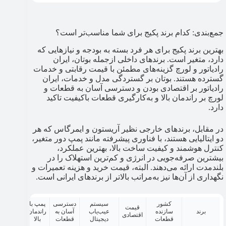
جمع‌بندی: کدام برند پکیج برای شما مناسب‌تر است؟
بهترین برند پکیج برای هر فرد بسته به بودجه و نیازهایی که
دارد، متغیر است. برندهای داخلی ازجمله بوتان، ایران
رادیاتور و لورچ گزینه‌های مطمئن با قیمت رقابتی و خدمات
گسترده هستند. بوتان بر گستردگی مدل و خدمات، ایران
رادیاتور بر اقتصادی بودن و دسترسی آسان به قطعات و
لورچ بر راندمان بالا و به‌کارگیری قطعات باکیفیت تاکید
دارد.
در مقابل، برندهای خارجی نظیر آریستون و ایمرگاس که هر
دو ایتالیایی هستند، با فناوری پیشرفته مانند پمپ دور متغیر،
کنترل هوشمند و کیفیت ساخت بالا، بهترین عملکرد،
بیشترین صرفه‌جویی در انرژی و کم‌ترین استهلاک را در
بلندمدت ارائه می‌دهند. البته، قیمت خرید و هزینه تعمیرات و
نگهداری از آن‌ها نیز به‌مراتب بالاتر از برندهای ایرانی است.
کشور
سیستم
دسترسی
پمپ با
قیمت
برند
سازنده
عیب‌یاب
آسان به
راندمان
اقتصادی
قطعات
دیجیتال
قطعات
بالا