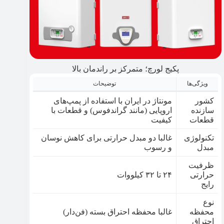
پکیج لورچ؛ متمرکز بر راندمان بالا
ویژگی‌ها
توضیحات
کشور
مونتاژ در ایران با استفاده از پمپ‌های
سازنده
اروپایی (مانند گراندفوس) و قطعات با
قطعات
کیفیت
تکنولوژی
غالبا دو مبدل حرارتی برای کاهش نوسان
مبدل
و رسوب
ظرفیت
حرارتی
۲۴ تا ۳۲ کیلووات
رایج
نوع
محفظه
غالبا محفظه احتراق بسته (فن‌دار)
احتراق