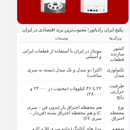
پکیج ایران رادیاتور؛ محبوب‌ترین برند اقتصادی در ایران
ویژگی‌ها
توضیحات
کشور
مونتاژ در ایران با استفاده از قطعات ایرانی
سازنده
و آسیایی
قطعات
تکنولوژی
اکثرا دو مبدل و تک مبدل (بسته به سری
مبدل
ساخت)
ظرفیت
۲۲ تا ۳۶ کیلووات (محبوب در ۲۴۰۰۰ و
حرارتی
۲۸۰۰۰)
رایج
نوع
هم محفظه احتراق باز (بدون فن – سری
محفظه
C) و هم محفظه احتراق بسته (فن‌دار –
احتراق
سری FF)
صفحه
مدل‌های آنالوگ (مانند سری M و E) و