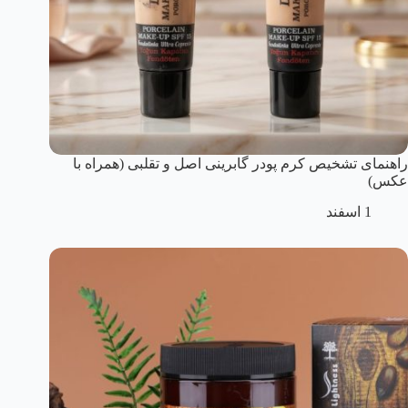
راهنمای تشخیص کرم پودر گابرینی اصل و تقلبی (همراه با
عکس)
1 اسفند