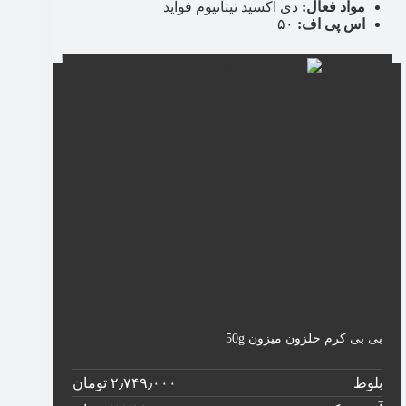
مواد فعال:
دی اکسید تیتانیوم فواید
اس پی اف:
۵۰
بی بی کرم حلزون میزون 50g
بلوط
۲٫۷۴۹٫۰۰۰ تومان