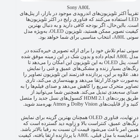
Sony A80L
تقریباً اکثر تلویزیون‌های اندرویدی موجود در بازار، از پنل‌های
LED استفاده می‌کنند که فناوری رایج در اکثر تلویزیون‌ها
است. بااین‌حال، اگر بودجه کافی دارید و به دنبال بهترین
کیفیت تصویر ممکن هستید، تلویزیون OLED، به‌ویژه مدل
سونی A80L، انتخاب مناسبی برای شما خواهد بود.
سونی تمام تلاش خود را برای ارائه تصویری خیره‌کننده در
مدل A80L انجام داده و بدون شک در این زمینه موفق شده
است. پنل OLED به این تلویزیون این امکان را می‌دهد تا
رنگ‌های بسیار زنده و مشکی‌های عمیق و غنی را نمایش
دهد. علاوه بر این، پردازنده قدرتمند این تلویزیون تصاویر را
به‌صورت خودکار ارتقا می‌دهد و بهینه‌سازی می‌کند، تاری
تصاویر متحرک سریع را کاهش می‌دهد و صدای فیلم‌ها را به
صدای سه‌بعدی تبدیل می‌کند. همچنین شما می‌توانید از
طریق پورت‌های HDMI 2.1 کنسول‌های نسل جدید را متصل
کنید و از قابلیت‌های Dolby Vision و Atmos بهره‌مند شوید.
در نهایت، فناوری OLED همچنان بهترین گزینه برای نمایش
رنگ‌های عمیق، کنتراست بالا و زاویه دید گسترده است که
همین امر باعث می‌شود قیمت آن نسبت به رقبا بالاتر باشد.
در مقایسه با مدل قبلی، A80L با پردازنده ارتقا یافته، کیفیت