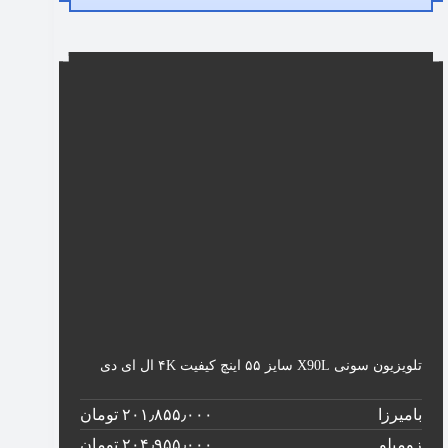
تلویزیون سونی X90L سایز ۵۵ اینچ کیفیت ۴K ال ای دی
بامیرزا
۲۰۱٫۸۵۵٫۰۰۰ تومان
زومیلو
۲۰۴٫۹۵۵٫۰۰۰ تومان