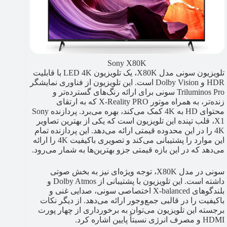
Sony X80K
تلویزیون سونی مدل X80K، یک تلویزیون LED 4K با قابلیت
HDR و Dolby Vision است. این تلویزیون از فناوری نمایشگر
Triluminos Pro سونی برای ارائه رنگ‌های گسترده‌تر و
زنده‌تر، به همراه موتور X-Reality PRO که به ارتقای
محتوای HD به 4K کمک می‌کند، بهره می‌برد. پردازنده Sony
X1، قلب تپنده این تلویزیون است که یکی از بهترین تصاویر
4K را در این محدوده قیمتی ارائه می‌دهد. این پردازنده تمام
این موارد را پشتیبانی می‌کند و تصویری باکیفیت 4K را ارائه
می‌دهد که در این بازه قیمتی جزو بهترین‌ها به شمار می‌رود.
سونی در مدل X80K، توجه ویژه‌ای نیز به بخش صوتی
داشته است. این تلویزیون با پشتیبانی از Dolby Atmos و
بلندگوهای X-balanced اختصاصی سونی، صدایی غنی و
باکیفیت را در قالبی جمع‌وجور ارائه می‌دهد. از دیگر نکات
برجسته این تلویزیون می‌توان به برخورداری از چهار پورت
HDMI و مصرف انرژی نسبتاً پایین اشاره کرد.