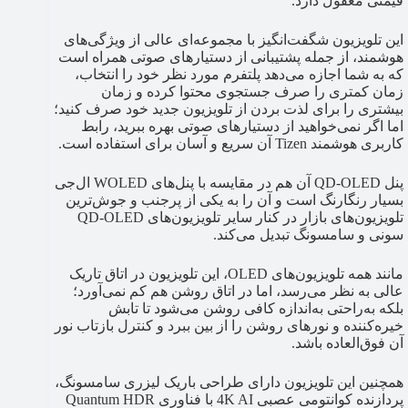
قیمتی معقول دارد.
این تلویزیون شگفت‌انگیز با مجموعه‌ای عالی از ویژگی‌های
هوشمند، از جمله پشتیبانی از دستیارهای صوتی همراه است
که به شما اجازه می‌دهد پلتفرم مورد نظر خود را انتخاب،
زمان کمتری را صرف جستجوی محتوا کرده و زمان
بیشتری را برای لذت‌ بردن از تلویزیون جدید خود صرف کنید؛
اما اگر نمی‌خواهید از دستیارهای صوتی بهره ببرید، رابط
کاربری هوشمند Tizen آن سریع و آسان برای استفاده است.
پنل QD-OLED آن هم در مقایسه با پنل‌های WOLED ال‌جی
بسیار رنگارنگ است و آن را به یکی از پرجنب و جوش‌ترین
تلویزیون‌های بازار در کنار سایر تلویزیون‌های QD-OLED
سونی و سامسونگ تبدیل می‌کند.
مانند همه تلویزیون‌های OLED، این تلویزیون در اتاق تاریک
عالی به نظر می‌رسد، اما در اتاق روشن هم کم نمی‌آورد؛
بلکه به‌راحتی به‌اندازه کافی روشن می‌شود تا تابش
خیره‌کننده و نورهای روشن را از بین ببرد و کنترل بازتاب نور
آن فوق‌العاده باشد.
همچنین این تلویزیون دارای طراحی باریک لیزری سامسونگ،
پردازنده کوانتومی عصبی 4K AI با فناوری Quantum HDR