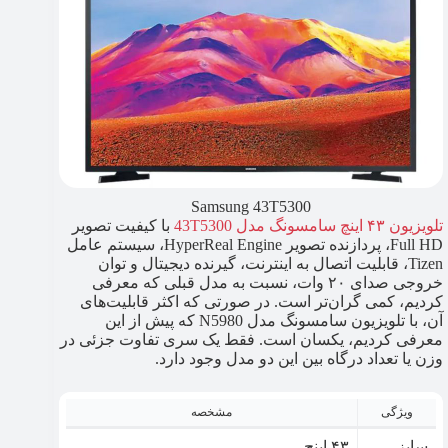
Samsung 43T5300
تلویزیون ۴۳ اینچ سامسونگ مدل 43T5300
با کیفیت تصویر
Full HD، پردازنده تصویر HyperReal Engine، سیستم عامل
Tizen، قابلیت اتصال به اینترنت، گیرنده دیجیتال و توان
خروجی صدای ۲۰ وات، نسبت به مدل قبلی که معرفی
کردیم، کمی گران‌تر است. در صورتی که اکثر قابلیت‌های
آن، با تلویزیون سامسونگ مدل N5980 که پیش از این
معرفی کردیم، یکسان
است. فقط یک سری تفاوت جزئی در
وزن یا تعداد درگاه بین این دو مدل وجود دارد.
ویژگی
مشخصه
سایز
۴۳ اینچ