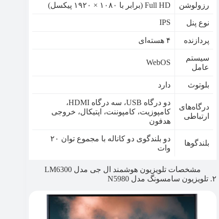
رزولوشن
Full HD (برابر با ۱۰۸۰ × ۱۹۲۰ پیکسل)
IPS
نوع پنل
پردازنده
۴ هسته‌ای
سیستم
WebOS
عامل
بلوتوث
دارد
دو درگاه USB، سه درگاه HDMI،
درگاه‌های
کامپوزیت، کامپوننت، اپتیکال، خروجی
ارتباطی
هدفون
دو بلندگوی دو کاناله با مجموع توان ۲۰
بلندگوها
وات
مشخصات تلویزیون هوشمند ال جی مدل LM6300
۲. تلویزیون سامسونگ مدل N5980