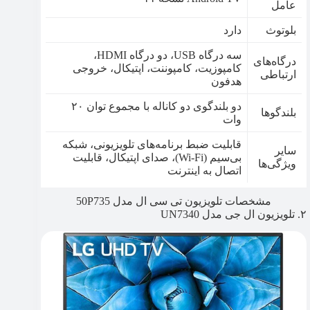
عامل
بلوتوث
دارد
سه درگاه USB، دو درگاه HDMI،
درگاه‌های
کامپوزیت، کامپوننت، اپتیکال، خروجی
ارتباطی
هدفون
دو بلندگوی دو کاناله با مجموع توان ۲۰
بلندگوها
وات
قابلیت ضبط برنامه‌های تلویزیونی، شبکه
سایر
بی‌سیم (Wi-Fi)، صدای اپتیکال، قابلیت
ویژگی‌ها
اتصال به اینترنت
مشخصات تلویزیون تی سی ال مدل 50P735
۲. تلویزیون ال جی مدل UN7340