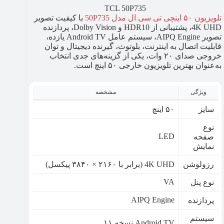
TCL 50P735
تلویزیون ۵۰ اینچی تی سی ال مدل 50P735
با کیفیت تصویر
4K UHD، پشتیبانی از HDR10 و Dolby Vision، پردازنده
تصویر AIPQ Engine، سیستم عامل Android TV یازده،
قابلیت اتصال به اینترنت، بلوتوث، گیرنده دیجیتال و توان
خروجی صدای ۲۰ وات، یکی از گزینه‌های جدی انتخاب
به‌عنوان بهترین تلویزیون خارجی ۵۰ اینچ است.
ویژگی
مشخصه
سایز
۵۰ اینچ
نوع
LED
صفحه
نمایش
رزولوشن
4K UHD (برابر با ۲۱۶۰ × ۳۸۴۰ پیکسل)
VA
نوع پنل
AIPQ Engine
پردازنده
سیستم
Android TV نسخه ۱۱