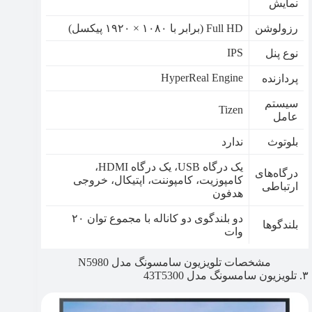
نمایش
رزولوشن
Full HD (برابر با ۱۰۸۰ × ۱۹۲۰ پیکسل)
IPS
نوع پنل
HyperReal Engine
پردازنده
سیستم
Tizen
عامل
بلوتوث
ندارد
یک درگاه USB، یک درگاه HDMI،
درگاه‌های
کامپوزیت، کامپوننت، اپتیکال، خروجی
ارتباطی
هدفون
دو بلندگوی دو کاناله با مجموع توان ۲۰
بلندگوها
وات
مشخصات تلویزیون سامسونگ مدل N5980
۳. تلویزیون سامسونگ مدل 43T5300