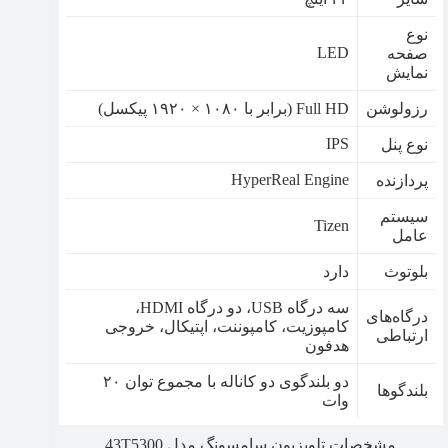
نوع
LED
صفحه
نمایش
رزولوشن
Full HD (برابر با ۱۰۸۰ × ۱۹۲۰ پیکسل)
IPS
نوع پنل
HyperReal Engine
پردازنده
سیستم
Tizen
عامل
بلوتوث
دارد
سه درگاه USB، دو درگاه HDMI،
درگاه‌های
کامپوزیت، کامپوننت، اپتیکال، خروجی
ارتباطی
هدفون
دو بلندگوی دو کاناله با مجموع توان ۲۰
بلندگوها
وات
مشخصات تلویزیون سامسونگ مدل 43T5300