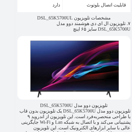
قابلیت اتصال بلوتوث
دارد
مشخصات تلویزیون DSL_65K5700UL
۷. تلویزیون ال ای دی هوشمند دوو مدل
DSL_65K5700U سایز ۶۵ اینچ
تلویزیون دوو مدل DSL_65K5700U
تلویزیون دوو مدل DSL_65K5700U یک تلویزیون بدون قاب
با طراحی منحصربه‌فرد است. این تلویزیون از اندروید ۹
پشتیبانی می‌کند و با اتصال به شبکه Lan و Wi-Fi جایگزینی
عالی با سایر ابزارهای الکترونیک است. این تلویزیون