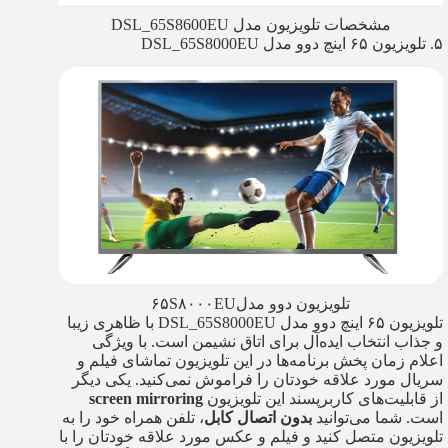
مشخصات تلویزیون مدل DSL_65S8600EU
۵. تلویزیون ۶۵ اینچ دوو مدل DSL_65S8000EU
تلویزیون دوو مدل۶۵S۸۰۰۰EU
تلویزیون ۶۵ اینچ دوو مدل DSL_65S8000EU با ظاهری زیبا
و جذاب انتخاب ایده‌آل برای اتاق نشیمن است. با ویژگی
اعلام زمان پخش برنامه‌ها در این تلویزیون تماشای فیلم و
سریال مورد علاقه خودتان را فراموش نمی‌کنید. یکی دیگر
از قابلیت‌های کاربرپسند این تلویزیون
screen mirroring
است. شما می‌توانید
بدون اتصال کابل
، تلفن همراه خود را به
تلویزیون متصل کنید و فیلم و عکس مورد علاقه خودتان را با