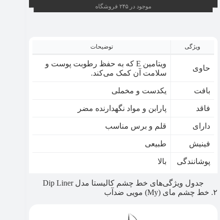
موجود در ۲۴۵ فروشگاه
ویژگی
توضیحات
ویتامین E که به حفظ رطوبت پوست و
حاوی
سلامت آن کمک می‌کند.
بافت
یکدست و مخملی
فاقد
پارابن و مواد نگهدارنده‌ مضر
دارای
قلم و برس مناسب
فینیش
طبیعی
پوشانندگی
بالا
جدول ویژگی‌های خط چشم کالیستا مدل Dip Liner
۲. خط چشم مای (My) مویی ضدآب