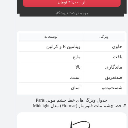
از ۲۹٫۰۰۰ تومان
موجود در ۲۸۹ فروشگاه
ویژگی
توضیحات
حاوی
ویتامین E و کراتین
بافت
مایع
ماندگاری
بالا
ضدتعریق
است.
شست‌وشو
آسان
جدول ویژگی‌های خط چشم مویی Paris
۴. خط چشم مات فلورمار (Flormar) مدل Midnight