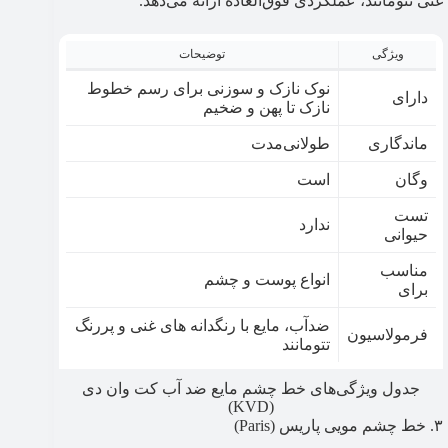
غنی تتومانند، عملکردی فوق‌العاده ارائه می‌دهد.
ویژگی
توضیحات
نوک نازک و سوزنی برای رسم خطوط
دارای
نازک تا پهن و ضخیم
ماندگاری
طولانی‌مدت
وگان
است
تست
ندارد
حیوانی
مناسب
انواع پوست و چشم
برای
ضدآب، مایع با رنگدانه های غنی و پررنگ
فرمولاسیون
تتومانند
جدول ویژگی‌های خط چشم مایع ضد آب کت وان دی
(KVD)
۳. خط چشم مویی پاریس (Paris)