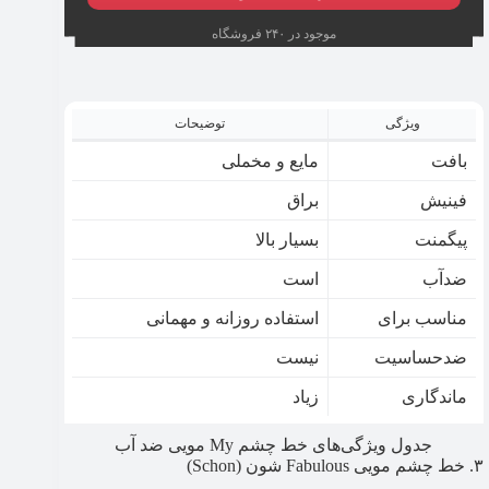
موجود در ۲۴۰ فروشگاه
ویژگی
توضیحات
بافت
مایع و مخملی
فینیش
براق
پیگمنت
بسیار بالا
ضدآب
است
مناسب برای
استفاده روزانه و مهمانی
ضدحساسیت
نیست
ماندگاری
زیاد
جدول ویژگی‌های خط چشم My مویی ضد آب
۳. خط چشم مویی Fabulous شون (Schon)