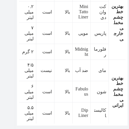
بهترین
کت
Mini
۰.۲
خط
Tatto
وان
بالا
است
میلی
Liner
چشم
دی
لیتر
مخمل
۷
ی
پاریس
مویی
بالا
است
میلی
خارج
لیتر
ی
فلورما
Midnig
بالا
است
۲ گرم
ht
ر
۴/۵
مای
ضد آب
بالا
نیست
میلی
لیتر
بهترین
خط
۶
چشم
Fabulo
شون
بالا
است
میلی
us
مخمل
لیتر
ی
ایرانی
۵.۵
کالیست
Dip
بالا
است
میلی
Liner
ا
لیتر