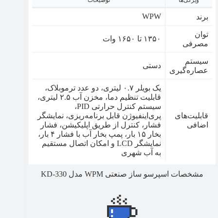
ویژگی‌ها
توضیحات
WPW
برند
توان
۱۳۵۰ تا ۱۶۵۰ وات
مصرفی
سیستم
دستی
عصاره‌گیری
یک بویلر ۰.۷ لیتری، دو عدد ترموبلاک،
قابلیت تنظیم دما، مخزن آب ۲.۵ لیتری،
سیستم کنترل حرارتی PID،
قابلیت‌های
پری‌اینفیوژن قابل برنامه‌ریزی، نمایشگر
اضافی
فشار، کنترل از طریق اپلیکیشن، فشار
بخار ۱۵ بار، پمپ بخار آب با فشار ۴ بار،
نمایشگر LCD و امکان اتصال مستقیم
به آب شهری
مشخصات اسپرسو ساز صنعتی WPM مدل KD-330