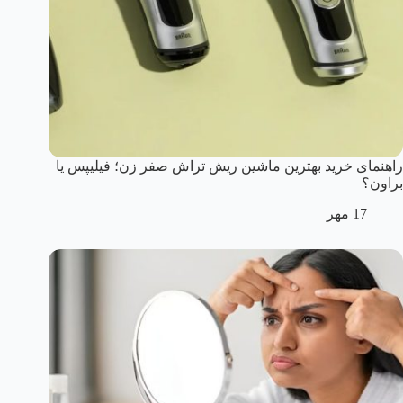
راهنمای خرید بهترین ماشین ریش تراش صفر زن؛ فیلیپس یا
براون؟
17 مهر