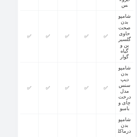
س
شامپو
بدن
صحت
حاوی
✅
✅
✅
✅
✅
گلسیر
ین و
گیاه
گوار
شامپو
بدن
دیپ
سنس
✅
✅
✅
✅
✅
مدل
درخت
چای و
بامبو
شامپو
بدن
درماکل
ین