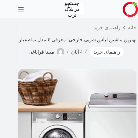
رش
جستجو
ه
در
بلاگ
حتوا
ترب
خانه
راهنمای خرید
بهترین ماشین لباس شویی خارجی؛ معرفی ۴ مدل تمام‌عیار
راهنمای خرید
4 آبان
مبینا قراباغی