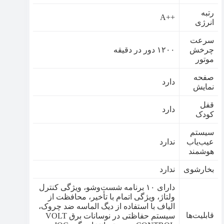
رتبه
++A
انرژی
سرعت
چرخش
۱۲۰۰ دور در دقیقه
موتور
صفحه
دارد
نمایش
قفل
دارد
کودک
سیستم
عیب‌یاب
ندارد
هوشمند
بخارشوی
ندارد
دارای ۱۰ برنامه شست‌وشو، ویژگی کنترل
ولتاژ، ویژگی اتمام با تأخیر، محافظت از
الیاف با استفاده از دیگ الماسه ضد چروک،
قابلیت‌ها
سیستم حفاظتی در نوسانات برق VOLT