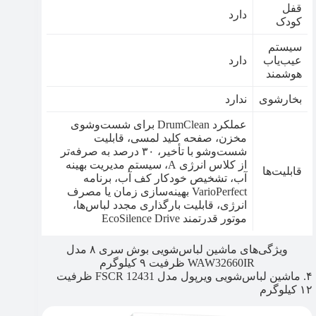
قفل
دارد
کودک
سیستم
عیب‌یاب
دارد
هوشمند
بخارشوی
ندارد
عملکرد DrumClean برای شست‌وشوی
مخزن، صفحه کلید لمسی، قابلیت
شست‌وشو با تأخیر، ۳۰ درصد به صرفه‌تر
از کلاس‌ انرژی A، سیستم مدیریت بهینه
قابلیت‌ها
آب، تشخیص خودکار کف آب، برنامه
VarioPerfect بهینه‌سازی زمان یا مصرف
انرژی، قابلیت بارگذاری مجدد لباس‌ها،
موتور قدرتمند EcoSilence Drive
ویژگی‌های ماشین لباس‌شویی بوش سری ۸ مدل
WAW32660IR ظرفیت ۹ کیلوگرم
۴. ماشین لباس‌شویی ویرپول مدل FSCR 12431 ظرفیت
۱۲ کیلوگرم