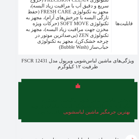
سریع و دقیق آب با مراقبت زیاد البسه)،
مجهز به تکنولوژی FRESH CARE (حفظ
تازگی البسه با چرخش‌های آرام)، مجهز به
قابلیت‌ها
تکنولوژی SOFT MOVE (حرکات ویژه
مخزن جهت مراقبت زیاد البسه)، مجهز به
تکنولوژی ZEN (بی‌صداترین موتور در
چرخه خشک‌کن)، مجهز به تکنولوژی
حباب‌ساز (Bubble Wash)
ویژگی‌های ماشین لباس‌شویی ویرپول مدل FSCR 12431
ظرفیت ۱۲ کیلوگرم
داشتن ماشین لباس شویی باکیفیت، مستلزم
نگهداری و مراقبت همیشگی است؛ بنابراین از تهیه
بهترین جرمگیر ماشین لباسشویی
غافل نشوید.