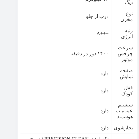
دیگ
نوع
درب از جلو
مخزن
رتبه
+++A
انرژی
سرعت
چرخش
۱۴۰۰ دور در دقیقه
موتور
صفحه
دارد
نمایش
قفل
دارد
کودک
سیستم
عیب‌یاب
دارد
هوشمند
بخارشوی
دارد
تکنولوژی PRECISION CLEAN (خروج