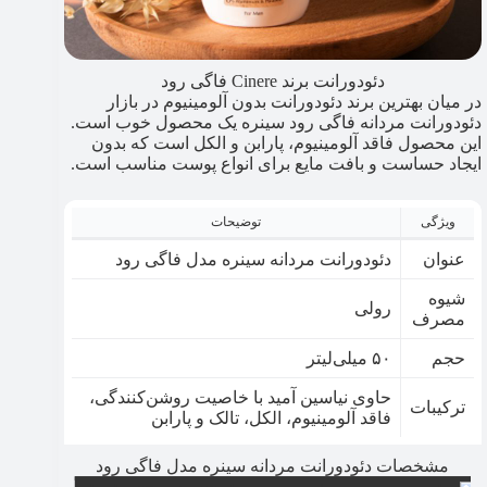
دئودورانت برند Cinere فاگی رود
در میان بهترین برند دئودورانت بدون آلومینیوم در بازار
دئودورانت مردانه فاگی رود سینره یک محصول خوب است.
این محصول فاقد آلومینیوم، پارابن و الکل است که بدون
ایجاد حساست و بافت مایع برای انواع پوست مناسب است.
ویژگی
توضیحات
عنوان
دئودورانت مردانه سینره مدل فاگی رود
شیوه
رولی
مصرف
حجم
۵۰ میلی‌لیتر
حاوی نیاسین آمید با خاصیت روشن‌کنندگی،
ترکیبات
فاقد آلومینیوم، الکل، تالک و پارابن
مشخصات دئودورانت مردانه سینره مدل فاگی رود