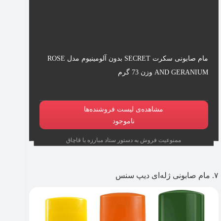
مام صابونی سکرت SECRET بدون آلومینیوم مدل ROSE
AND GERANIUM وزن 73 گرم
مشاهده‌ی لیست فروشنده‌ها
ناموجود
ممنوعیت فروش به دستور ستاد مبارزه با قاچاق
۷. مام صابونی ژله‌ای دیپ سنس