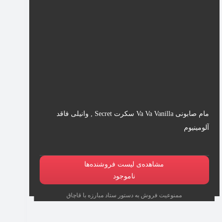
مام صابونی Va Va Vanilla سکرت Secret , وانیلی فاقد
آلومینیوم
مشاهده‌ی لیست فروشنده‌ها
ناموجود
ممنوعیت فروش به دستور ستاد مبارزه با قاچاق