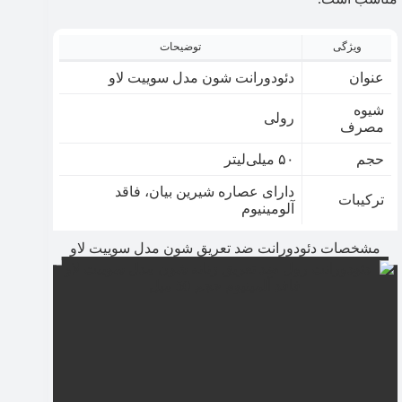
ویژگی
توضیحات
عنوان
دئودورانت شون مدل سوییت لاو
شیوه
رولی
مصرف
حجم
۵۰ میلی‌لیتر
دارای عصاره شیرین بیان، فاقد
ترکیبات
آلومینیوم
مشخصات دئودورانت ضد تعریق شون مدل سوییت لاو