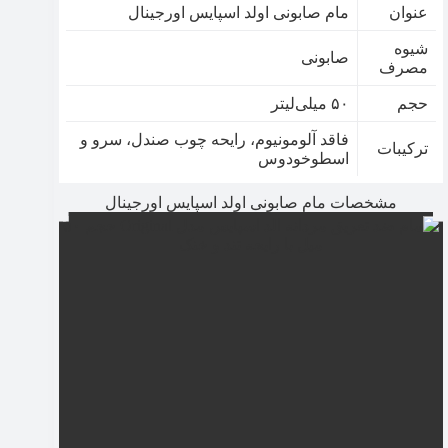
عنوان
مام صابونی اولد اسپایس اورجینال
شیوه
صابونی
مصرف
حجم
۵۰ میلی‌لیتر
فاقد آلومونیوم، رایحه چوب صندل، سرو و
ترکیبات
اسطوخودوس
مشخصات مام صابونی اولد اسپایس اورجینال