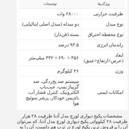
ویژگی‌ها
توضیحات
ظرفیت حرارتی
۲۸۰۰۰ وات
نوع مبدل
دو مبدله (مبدل اصلی ایتالیایی)
نوع محفظه احتراق
بسته (فن‌دار)
راندمان انرژی
۹۳.۵ درصد
ابعاد
۴۵۶ × ۶۹۰ × ۳۳۲ میلی‌متر
(عرض×ارتفاع×عمق)
وزن
۳۶ کیلوگرم
سیستم ضد یخ‌زدگی، ضد
گریپاژ پمپ، عیب‌یاب
امکانات ایمنی
الکترونیک، کنترل فشار آب،
بای‌پس خودکار، پرشر سوئیچ
هوا
مشخصات پکیج دیواری لورچ مدل آدنا ظرفیت ۲۸ هزار
ظرفیت ۲۸ کیلوواتی پکیج دیواری لورچ مدل آدنا، که می‌توان
آن را پرفروش ترین پکیج لورچ​ در ترب هم دانست، آن را به