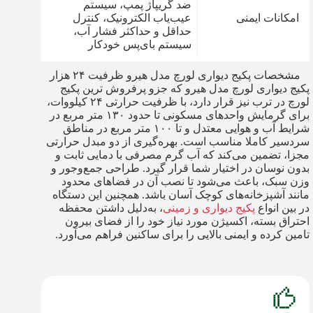
ضد گریپاژ پمپ، سیستم
امکانات ایمنی
عیب‌یاب الکترونیک، کنترل
حداقل و حداکثر فشار آب،
سیستم بای‌پس خودکار
مشخصات پکیج دیواری لورچ مدل هیرو ظرفیت ۲۴ هزار
پکیج دیواری لورچ مدل هیرو که جزو پرفروش ترین پکیج
لورچ​ در ترب نیز قرار دارد، با ظرفیت حرارتی ۲۴ کیلووات،
برای گرمایش واحدهای مسکونی تا حدود ۱۳۰ متر مربع در
شرایط آب و هوایی معتدل و تا ۱۰۰ متر مربع در مناطق
سردسیر کاملا مناسب است. بهره‌گیری از دو مبدل حرارتی
مجزا، تضمین می‌کند که آب گرم مصرفی با دمایی ثابت و
بدون نوسان در اختیار شما قرار گیرد. طراحی جمع‌وجور و
وزن سبک، باعث می‌شود تا نصب آن در فضاهای محدود
مانند آشپزخانه‌های کوچک آسان باشد. همچنین این دستگاه
در بین انواع
پکیج دیواری و زمینی
، به‌دلیل داشتن محفظه
احتراق بسته، اکسیژن مورد نیاز خود را از فضای بیرون
تامین کرده و ایمنی بالایی را برای ساکنین فراهم می‌آورد.