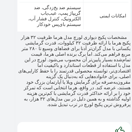
سیستم ضد یخ‌زدگی، ضد
گریپاژ پمپ، عیب‌یاب
امکانات ایمنی
الکترونیک، کنترل فشار آب،
سیستم بای‌پس خودکار
مشخصات پکیج دیواری لورچ مدل هرما ظرفیت ۳۲ هزار
پکیج هرما با ارائه ظرفیت ۳۲ کیلووات، قدرت گرمایشی
یکسانی با مدل گران‌تر آدنا برای فضاهای وسیع تا ۲۸۰ متر
مربع فراهم می‌کند. اما برگ برنده اصلی هرما، قیمت
تمام‌شده بسیار پایین‌تر آن محسوب می‌شود. لورچ در این
مدل با استفاده از قطعات استاندارد و باکیفیت اما
اقتصادی‌تر، توانسته محصولی قدرتمند را با حفظ کارایی‌های
اصلی، برای خانواده‌هایی که به‌دنبال یک گزینه
مقرون‌به‌صرفه برای گرمایش ویلا یا آپارتمان بزرگ خود
هستند، عرضه کند. در واقع، هرما انتخابی است که تمرکز
خود را بر ارائه حداکثر قدرت گرمایشی با کم‌ترین هزینه
اولیه گذاشته و به همین دلیل در بین مدل‌های ۳۲ هزار، به
پرفروش ترین پکیج لورچ​ در ترب تبدیل شده.