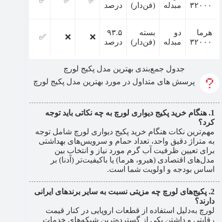
✅
✅
✅
✅
۳۲۰۰۰
مبدله
(فن‌دار)
درصد
هرما
دو
بسته
۹۳.۵
✅
✅
❌
❌
۳۲۰۰۰
مبدله
(فن‌دار)
درصد
جدول جمع‌بندی بهترین مدل پکیج لورچ
پرسش های متداول در مورد بهترین مدل پکیج لورچ
هنگام خرید پکیج دیواری لورچ به چه نکاتی باید توجه
کرد؟
مهم‌ترین نکات هنگام خرید پکیج دیواری لورچ شامل توجه
به متراژ دقیق واحد، تعداد حمام و سرویس‌های بهداشتی
برای تعیین ظرفیت آب گرم مورد نیاز و انتخاب بین
مدل‌های اقتصادی (هیرو، هرما) یا باکیفیت‌تر (آدنا) بر
اساس بودجه و اولویت شما است.
پکیج‌های لورچ چه مزیتی نسبت به سایر برندهای ایرانی
دارند؟
لورچ به‌دلیل استفاده از قطعات اروپایی در کنار قیمت
رقابتی و داشتن یکی از گسترده‌ترین شبکه‌های خدمات