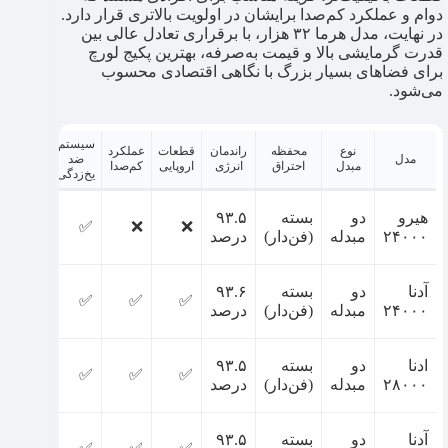
دوام و عملکرد کم‌صدا برایشان در اولویت بالاتری قرار دارد.
در نهایت، مدل هرما ۳۲ هزار، با برقراری تعادل عالی بین
قدرت گرمایشی بالا و قیمت به‌صرفه، بهترین پکیج لورچ​
برای فضاهای بسیار بزرگ با نگاهی اقتصادی محسوب
می‌شود.
سیستم
نوع
محفظه
راندمان
قطعات
عملکرد
گرمایش
مدل
ضد
مبدل
احتراق
انرژی
اروپایی
کم‌صدا
از کف
یخ‌زدگی
هیرو
دو
بسته
۹۳.۵
✅
✅
❌
❌
۲۴۰۰۰
مبدله
(فن‌دار)
درصد
آدنا
دو
بسته
۹۳.۶
✅
✅
✅
✅
۲۴۰۰۰
مبدله
(فن‌دار)
درصد
ادنا
دو
بسته
۹۳.۵
✅
✅
✅
✅
۲۸۰۰۰
مبدله
(فن‌دار)
درصد
آدنا
دو
بسته
۹۳.۵