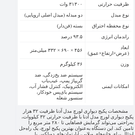
ظرفیت حرارتی
۳۱۳۰۰ وات
نوع مبدل
دو مبدله (مبدل اصلی اروپایی)
نوع محفظه احتراق
بسته (فن‌دار)
راندمان انرژی
۹۳.۵ درصد
ابعاد
۴۵۶ × ۶۹۰ × ۳۳۲ میلی‌متر
(عرض×ارتفاع×عمق)
وزن
۳۶ کیلوگرم
سیستم ضد یخ‌زدگی، ضد
گریپاژ پمپ، عیب‌یاب
امکانات ایمنی
الکترونیک، کنترل فشار آب،
سیستم بای‌پس خودکار،
سنسور شعله
مشخصات پکیج دیواری لورچ مدل آدنا ظرفیت ۳۲ هزار
پکیج دیواری لورچ مدل آدنا با ظرفیت حرارتی ۳۲ کیلووات،
به‌راحتی می‌تواند گرمایش فضاهایی تا ۲۸۰ متر مربع را
تامین کند. این دستگاه به‌عنوان بهترین پکیج لورچ​، یک راه‌حل
ایدئال برای خانه‌های ویلایی، آپارتمان‌های دوبلکس یا