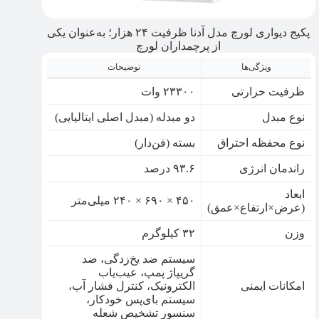
پکیج دیواری لورچ مدل آدنا ظرفیت ۲۴ هزار؛ به‌عنوان یکی
از پرچمداران لورچ
ویژگی‌ها
توضیحات
ظرفیت حرارتی
۲۳۳۰۰ وات
نوع مبدل
دو مبدله (مبدل اصلی ایتالیایی)
نوع محفظه احتراق
بسته (فن‌دار)
راندمان انرژی
۹۳.۶ درصد
ابعاد
۴۵۰ × ۶۹۰ × ۲۴۰ میلی‌متر
(عرض×ارتفاع×عمق)
وزن
۳۲ کیلوگرم
سیستم ضد یخ‌زدگی، ضد
گریپاژ پمپ، عیب‌یاب
امکانات ایمنی
الکترونیک، کنترل فشار آب،
سیستم بای‌پس خودکار،
سنسور تشخیص شعله