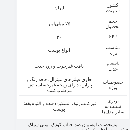
کشور
ایران
سازنده
حجم
۷۵ میلی‌لیتر
محصول
SPF
۳۰
مناسب
انواع پوست
برای
بافت و
بافت غیرچرب و زود جذب
جذب
حاوی فیلترهای مینرال، فاقد رنگ و
خصوصیات
پارابن، دارای رایحه غیرحساسیت‌زا،
ویژه
مرطوب‌کننده
برتری
غیرکمدوژنیک، تسکین‌دهنده و التیام‌بخش
نسبت به
پوست
سایر مدل‌ها
مشخصات لوسیون ضد آفتاب کودک بیوتی سیلک