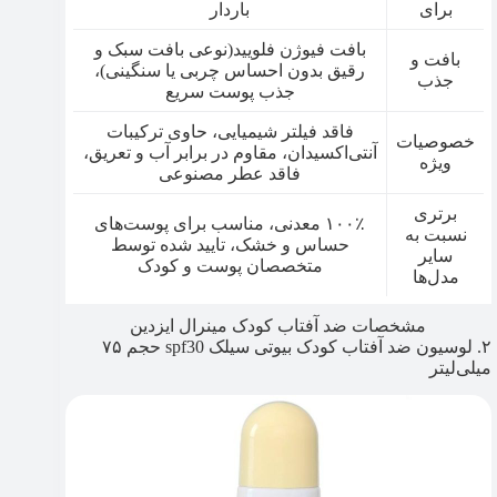
برای
باردار
بافت فیوژن فلویید(نوعی بافت سبک و
بافت و
رقیق بدون احساس چربی یا سنگینی)،
جذب
جذب پوست سریع
فاقد فیلتر شیمیایی، حاوی ترکیبات
خصوصیات
آنتی‌اکسیدان، مقاوم در برابر آب و تعریق،
ویژه
فاقد عطر مصنوعی
برتری
۱۰۰٪ معدنی، مناسب برای پوست‌های
نسبت به
حساس و خشک، تایید شده توسط
سایر
متخصصان پوست و کودک
مدل‌ها
مشخصات ضد آفتاب کودک مینرال ایزدین
۲. لوسیون ضد آفتاب کودک بیوتی سیلک spf30 حجم ۷۵
میلی‌لیتر