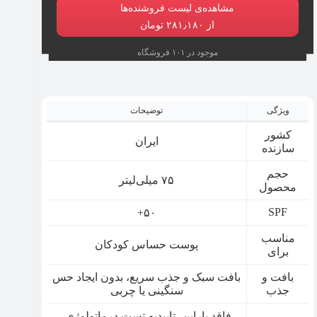
مشاهده‌ی لیست فروشنده‌ها
از ۲۸۱٫۱۸۰ تومان
موجود در ۱۰۱ فروشگاه
ویژگی
توضیحات
کشور
ایران
سازنده
حجم
۷۵ میلی‌لیتر
محصول
SPF
۵۰+
مناسب
پوست حساس کودکان
برای
بافت و
بافت سبک و جذب سریع، بدون ایجاد حس
جذب
سنگینی یا چربی
فاقد پارابن، تاییدیه تست درماتولوژی،