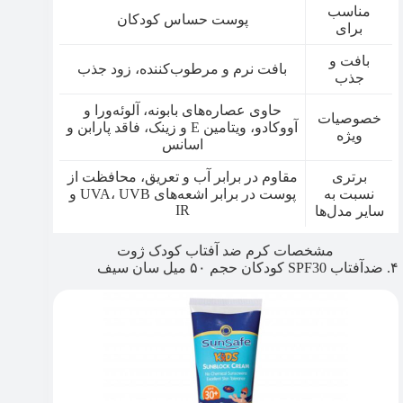
مناسب
پوست حساس کودکان
برای
بافت و
بافت نرم و مرطوب‌کننده، زود جذب
جذب
حاوی عصاره‌های بابونه، آلوئه‌ورا و
خصوصیات
آووکادو، ویتامین E و زینک، فاقد پارابن و
ویژه
اسانس
برتری
مقاوم در برابر آب و تعریق، محافظت از
نسبت به
پوست در برابر اشعه‌های UVA، UVB و
IR
سایر مدل‌ها
مشخصات کرم ضد آفتاب کودک ژوت
۴. ضدآفتاب SPF30 کودکان حجم ۵۰ میل سان سیف