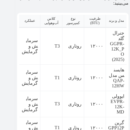
می‌بینید:
ظرفیت
نوع
کلاس
مدل و برند
عملکرد
(BTU)
کمپرسور
آب‌وهوایی
جنرال
گلد
سرمای
GGPR-
۱۲۰۰۰
روتاری
T3
ش و
12K_P
گرمایش
O
(2025)
هایسن
سرمای
س مدل
۱۲۰۰۰
روتاری
T1
ش و
QAP-
گرمایش
12HW
ایوولی
سرمای
EVPR-
T3
۱۲۰۰۰
روتاری
ش و
12K-
گرمایش
MD
سرمای
گرین
T1
GPP12P
۱۲۰۰۰
روتاری
ش و