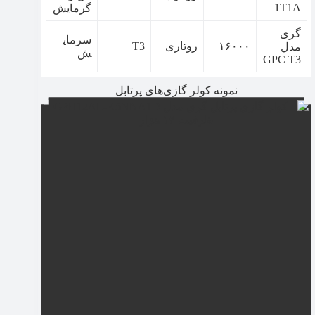
1T1A
گرمایش
گری
سرمای
۱۶۰۰۰
روتاری
T3
مدل
ش
GPC T3
نمونه کولر گازی‌های پرتابل