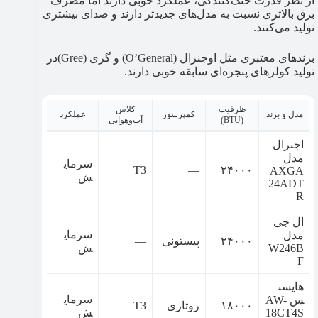
از نظر قدرت خنک‌کنندگی، عملکرد خوبی دارند اما مصرف
برق بالاتری نسبت به مدل‌های جدیدتر دارند و صدای بیشتری
تولید می‌کنند.
برندهای معتبری مثل اوجنرال (O’General) و گری (Gree)در
تولید کولرهای پنجره‌ای سابقه خوبی دارند.
ظرفیت
کلاس
مدل و برند
کمپرسور
عملکرد
(BTU)
آب‌وهوایی
اجنرال
مدل
سرمای
T3
—
۲۴۰۰۰
AXGA
ش
24ADT
R
ال جی
سرمای
مدل
۲۴۰۰۰
پیستونی
—
W246B
ش
F
هایسن
سرمای
س AW-
۱۸۰۰۰
روتاری
T3
18CT4S
ش