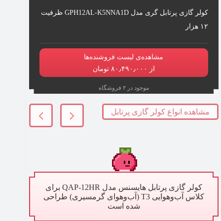
کولر گازی پرتابل گری مدل GPH12AL-K5NNA1D ظرفیت
۱۲ هزار
مشاهده‌ی لیست فروشنده‌ها
از ۸۰٫۴۹۰٫۰۰۰ تومان
موجود در ۲ فروشگاه
مشاهده انواع کولر گازی پرتابل
کولر گازی پرتابل هایسنس مدل QAP-12HR برای
کلاس آب‌وهوایی T3 (آب‌وهوای گرمسیری) طراحی
شده است