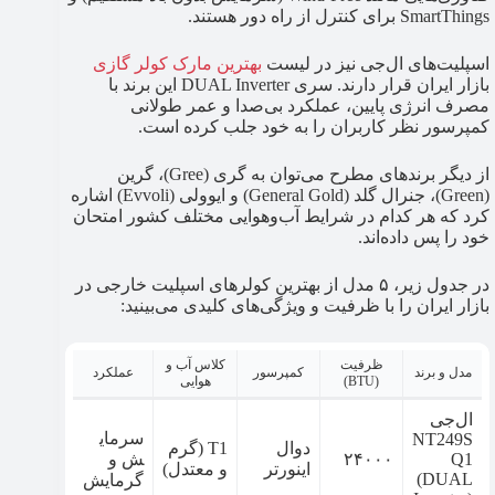
SmartThings برای کنترل از راه دور هستند.
اسپلیت‌های ال‌جی نیز در لیست
بهترین مارک کولر گازی
بازار ایران قرار دارند. سری DUAL Inverter این برند با
مصرف انرژی پایین، عملکرد بی‌صدا و عمر طولانی
کمپرسور نظر کاربران را به خود جلب کرده است.
از دیگر برندهای مطرح می‌توان به گری (Gree)، گرین
(Green)، جنرال گلد (General Gold) و ایوولی (Evvoli) اشاره
کرد که هر کدام در شرایط آب‌وهوایی مختلف کشور امتحان
خود را پس داده‌اند.
در جدول زیر، ۵ مدل از بهترین کولرهای اسپلیت خارجی در
بازار ایران را با ظرفیت و ویژگی‌های کلیدی می‌بینید:
ظرفیت
کلاس آب و
مدل و برند
کمپرسور
عملکرد
(BTU)
هوایی
ال‌جی
سرمای
NT249S
دوال
T1 (گرم
Q1
۲۴۰۰۰
ش و
اینورتر
و معتدل)
(DUAL
گرمایش