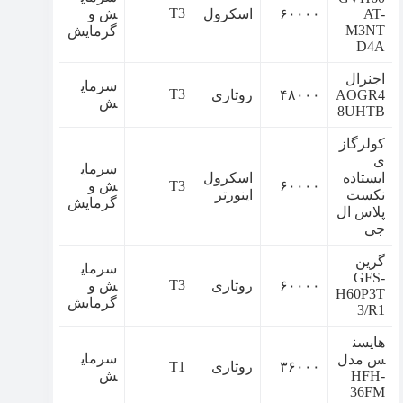
T3
AT-
۶۰۰۰۰
اسکرول
ش و
M3NT
گرمایش
D4A
اجنرال
سرمای
T3
AOGR4
۴۸۰۰۰
روتاری
ش
8UHTB
کولرگاز
ی
سرمای
ایستاده
اسکرول
۶۰۰۰۰
T3
ش و
نکست
اینورتر
گرمایش
پلاس ال
جی
گرین
سرمای
GFS-
T3
۶۰۰۰۰
روتاری
ش و
H60P3T
گرمایش
3/R1
هایسن
سرمای
س مدل
۳۶۰۰۰
روتاری
T1
HFH-
ش
36FM