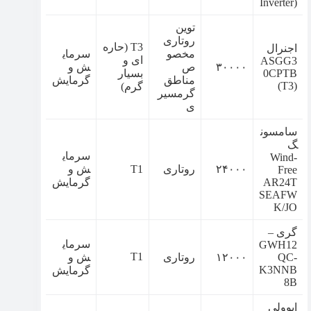
Inverter)
توین
روتاری
T3 (حاره
اجنرال
مخصو
سرمای
ای و
ASGG3
۳۰۰۰۰
ص
ش و
0CPTB
بسیار
مناطق
گرمایش
(T3)
گرم)
گرمسیر
ی
سامسون
گ
سرمای
Wind-
۲۴۰۰۰
روتاری
T1
ش و
Free
AR24T
گرمایش
SEAFW
K/JO
گری –
سرمای
GWH12
T1
QC-
۱۲۰۰۰
روتاری
ش و
K3NNB
گرمایش
8B
ایوولی