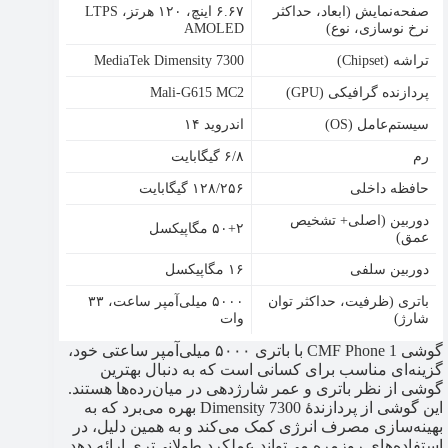
صفحه‌نمایش (ابعاد، حداکثر
۶.۶۷ اینچ، ۱۲۰ هرتز، LTPS
نرخ نوسازی، نوع)
AMOLED
تراشه (Chipset)
MediaTek Dimensity 7300
پردازنده گرافیکی (GPU)
Mali-G615 MC2
سیستم‌عامل (OS)
اندروید ۱۴
رم
۶/۸ گیگابایت
حافظه داخلی
۱۲۸/۲۵۶ گیگابایت
دوربین (اصلی+ تشخیص
۵۰+۲ مگاپیکسل
عمق)
دوربین سلفی
۱۶ مگاپیکسل
باتری (ظرفیت، حداکثر توان
۵۰۰۰ میلی‌آمپر ساعت، ۳۳
شارژ)
وات
گوشی CMF Phone 1 با باتری ۵۰۰۰ میلی‌آمپر ساعتی خود،
گزینه‌ای مناسب برای کسانی است که به دنبال بهترین
گوشی از نظر باتری و عمر شارژدهی در میان‌رده‌ها هستند.
این گوشی از پردازندهٔ Dimensity 7300 بهره می‌برد که به
بهینه‌سازی مصرف انرژی کمک می‌کند و به همین دلیل، در
استفاده‌های روزمره می‌تواند عملکرد طولانی‌تری ارائه دهد.