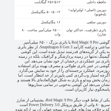
حافظه داخلی
۲۵۶/۵۱۲ گیگابایت
دوربین (اصلی+ اولتراواید+
۵۰+۵۰+۲ مگاپیکسل
تله‌فوتو)
دوربین سلفی
۱۶ مگاپیکسل
باتری (ظرفیت، حداکثر توان
۶۵۰۰ میلی‌آمپر ساعت، ۸۰
شارژ)
وات
گوشی Red Magic 9 Pro با باتری بزرگ ۶۵۰۰ میلی‌آمپر
ساعتی و تراشه کارآمد Snapdragon 8 Gen 3، از نظر باتری
به یکی از گزینه‌های قدرتمند تبدیل شده است. این گوشی
گیمینگ نه‌تنها در زمینه پردازشگر و گرافیک، بلکه در زمینه
باتری نیز عملکردی درخشان از خود نشان می‌دهد. این
گوشی در عمر باتری طولانی و مصرف بهینه برای استفاده
روزمره، عملکرد برجسته‌ای را از خود به نمایش می‌گذارد.
اگرچه امتیاز وب‌گردی کمی پایین‌تر از حد انتظار است، اما
زمان پخش ویدئو و بازی به شکل فوق‌العاده‌ای بالا هستند و
نشان می‌دهد این گوشی به‌خوبی در تمامی سناریوها
پاسخگوی نیاز کاربران است.
یکی از نقاط قوت دیگر Red Magic 9 Pro، پشتیبانی از شارژ
سریع ۸۰ واتی از طریق پروتکل Power Delivery 3.0 است
که برخلاف مدل‌های قبلی، در نسخه جهانی آن نیز ارائه شده