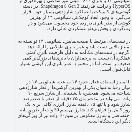
شیائومی ۱۴ با باتری ۴۶۱۰ میلی‌آمپر ساعتی و بهره‌گیری از
HyperOS و تراشه قدرتمند Snapdragon 8 Gen 3، در دسته
گوشی‌های کامپکت با عملکرد شارژدهی بسیار خوب قرار
می‌گیرد. با وجود ابعاد کوچک‌تر، شیائومی ۱۴ از بهترین
گوشی از نظر باتری در رده خود محسوب می‌شود و در
وب‌گردی و پخش ویدئو عملکردی عالی دارد.
در تست‌های مرتبط با صفحه‌نمایش، شیائومی ۱۴ توانسته به
امتیاز بالایی دست یابد و عمر باتری طولانی را ارائه دهد.
اگرچه در تست‌های مکالمه به دلیل ظرفیت باتری کمتر،
عملکرد آن نسبت به پرچم‌داران با باتری‌های بزرگ‌تر کمی
ضعیف‌تر است، اما در مجموع، عمر باتری این گوشی بسیار
قابل‌قبول است.
با امتیاز استفاده فعال حدود ۱۴ ساعت، شیائومی ۱۴ در
میان رقبا به‌عنوان یکی از بهترین گوشی‌ها از نظر شارژدهی
شناخته می‌شود. همچنین، با پشتیبانی از شارژ سریع ۹۰
وات، می‌تواند در مدت‌زمان ۳۵ دقیقه از صفر تا صددرصد
شارژ شود و با تنها ۱۵ دقیقه شارژ، انرژی کافی برای یک
روز کامل را فراهم کند. شارژ بی‌سیم 50 وات از طریق پایه
اختصاصی و شارژ معکوس بی‌سیم 10 وات نیز از ویژگی‌های
دیگر این دستگاه است.