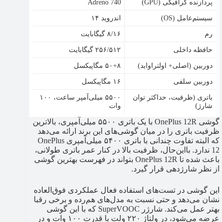
پردازنده گرافیکی (GPU)
Adreno 740
سیستم‌عامل (OS)
اندروید ۱۴
رم
۸/۱۶ گیگابایت
حافظه داخلی
۲۵۶/۵۱۲ گیگابایت
دوربین (اصلی+ اولتراواید)
۵۰+۸ مگاپیکسل
دوربین سلفی
۱۶ مگاپیکسل
باتری (ظرفیت، حداکثر توان
۵۵۰۰ میلی‌آمپر ساعت، ۱۰۰
شارژ)
وات
گوشی OnePlus 12R با یک باتری ۵۵۰۰ میلی‌آمپری، بالاترین
ظرفیت باتری را در میان گوشی‌های این برند ارائه می‌دهد
که البته تفاوت چندانی با باتری ۵۴۰۰ میلی‌آمپری OnePlus
12 ندارد. بااین‌حال، ظرفیت بالا در کنار عمر باتری طولانی،
باعث شده تا OnePlus 12R بتواند در فهرست بهترین گوشی
از نظر شارژدهی قرار گیرد.
این گوشی در تست‌های استفاده فعال عملکردی فوق‌العاده
نشان می‌دهد و حتی نسبت به مدل‌های هم‌رده و برخی رقبا
بهتر عمل می‌کند. شارژر SuperVOOC که با این گوشی
عرضه می‌شود، در ولتاژ ۲۲۰ ولت با قدرت ۱۰۰ وات و در