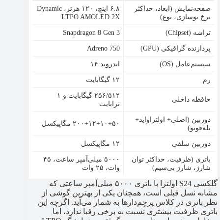
صفحه‌نمایش (ابعاد، حداکثر
۶.۸ اینچ، ۱۲۰ هرتز، Dynamic
نرخ نوسازی، نوع)
LTPO AMOLED 2X
تراشه (Chipset)
Snapdragon 8 Gen 3
پردازنده گرافیکی (GPU)
Adreno 750
سیستم‌عامل (OS)
اندروید ۱۴
رم
۱۲ گیگابایت
۲۵۶/۵۱۲ گیگابایت و ۱
حافظه داخلی
ترابایت
دوربین (اصلی+ اولتراواید+
۲۰۰+۱۲+۱۰+۵۰ مگاپیکسل
تله‌فوتو)
دوربین سلفی
۱۲ مگاپیکسل
باتری (ظرفیت، حداکثر توان
۵۰۰۰ میلی‌آمپر ساعت، ۴۵
شارژ، شارژ بی‌سیم)
وات، ۲۵ وات
گلکسی S24 اولترا با باتری ۵۰۰۰ میلی‌آمپر ساعتی که
مشابه نسل قبلی است، همچنان یکی از بهترین گوشی از
نظر باتری در کلاس پرچم‌دارها به شمار می‌آید. اگرچه این
باتری ظرفیت بیشتری نسبت به برخی رقبا ندارد، اما