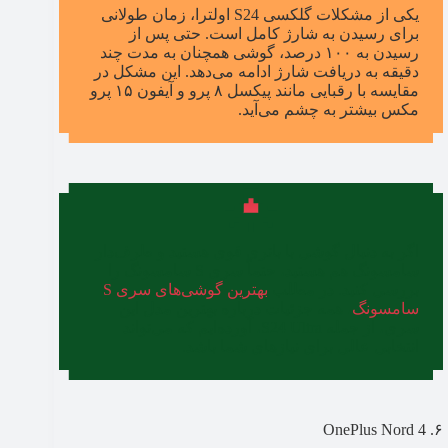
یکی از مشکلات گلکسی S24 اولترا، زمان طولانی
برای رسیدن به شارژ کامل است. حتی پس از
رسیدن به ۱۰۰ درصد، گوشی همچنان به مدت چند
دقیقه به دریافت شارژ ادامه می‌دهد. این مشکل در
مقایسه با رقبایی مانند پیکسل ۸ پرو و آیفون ۱۵ پرو
مکس بیشتر به چشم می‌آید.
اگر به دنبال گوشی با باتری قوی هستید و طرف‌دار
سامسونگ هم هستید، حتماً سری S سامسونگ را
بررسی کنید. در مطلب
بهترین گوشی‌های سری S
سامسونگ
، همه جزئیات درباره بهترین مدل این
سری، از جمله S24 Ultra، آورده‌ایم که می‌تواند
انتخابی عالی برای نیازهای شما باشد.
۶. OnePlus Nord 4