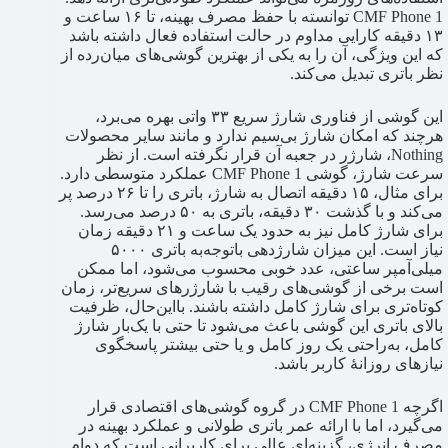
CMF Phone 1 توانسته با حفظ مصرف بهینه، تا ۱۶ ساعت و
۱۳ دقیقه کارایی مداوم در حالت استفاده فعال داشته باشد
که این ویژگی، آن را به یکی از بهترین گوشی‌های میان‌رده از
نظر باتری تبدیل می‌کند.
این گوشی از فناوری شارژ سریع ۳۳ واتی بهره می‌برد،
هرچند که امکان شارژ بی‌سیم ندارد و مانند سایر محصولات
Nothing، شارژر در جعبه آن قرار نگرفته است. از نظر
سرعت شارژ، گوشی CMF Phone 1 عملکرد متوسطی دارد.
برای مثال، ۱۵ دقیقه اتصال به شارژ، باتری را تا ۲۶ درصد پر
می‌کند و با گذشت ۳۰ دقیقه، باتری به ۵۰ درصد می‌رسد.
برای شارژ کامل نیز به حدود یک ساعت و ۲۱ دقیقه زمان
نیاز است. این میزان شارژدهی باتوجه‌به باتری ۵۰۰۰
میلی‌آمپر ساعتی، عدد خوبی محسوب می‌شود، اما ممکن
است برخی از گوشی‌های رقیب با شارژرهای سریع‌تر، زمان
کوتاه‌تری برای شارژ کامل داشته باشند. بااین‌حال، ظرفیت
بالای باتری این گوشی باعث می‌شود تا حتی با یک‌بار شارژ
کامل، به‌راحتی یک روز کامل و یا حتی بیشتر پاسخگوی
نیازهای روزانهٔ کاربر باشد.
اگرچه CMF Phone 1 در گروه گوشی‌های اقتصادی قرار
می‌گیرد، اما با ارائه عمر باتری طولانی و عملکرد بهینه در
مصرف انرژی، گزینه‌ای عالی برای کاربرانی است که دوام