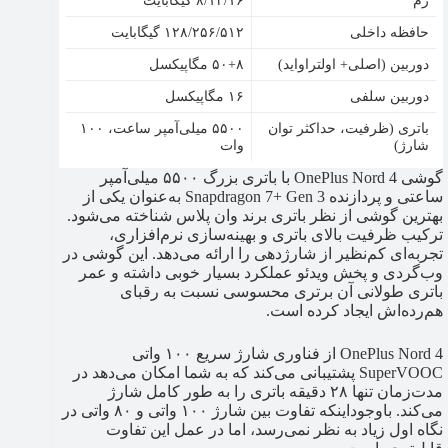
حافظه داخلی
۱۲۸/۲۵۶/۵۱۲ گیگابایت
دوربین (اصلی+ اولتراواید)
۵۰+۸ مگاپیکسل
دوربین سلفی
۱۶ مگاپیکسل
باتری (ظرفیت، حداکثر توان
۵۵۰۰ میلی‌آمپر ساعت، ۱۰۰
شارژ)
وات
گوشی OnePlus Nord 4 با باتری بزرگ ۵۵۰۰ میلی‌آمپر
ساعتی و پردازنده Snapdragon 7+ Gen 3 به‌عنوان یکی از
بهترین گوشی از نظر باتری برند وان پلاس شناخته می‌شود.
ترکیب ظرفیت بالای باتری و بهینه‌سازی نرم‌افزاری،
تجربه‌ای کم‌نظیر از شارژدهی را ارائه می‌دهد. این گوشی در
وب‌گردی و پخش ویدئو عملکرد بسیار خوبی داشته و عمر
باتری طولانی آن برتری محسوسی نسبت به رقبای
هم‌رده‌اش ایجاد کرده است.
OnePlus Nord 4 از فناوری شارژ سریع ۱۰۰ واتی
SuperVOOC پشتیبانی می‌کند که به شما امکان می‌دهد در
مدت‌زمان تنها ۲۸ دقیقه باتری را به طور کامل شارژ
می‌کند. باوجوداینکه تفاوت بین شارژ ۱۰۰ واتی و ۸۰ واتی در
نگاه اول زیاد به نظر نمی‌رسد، اما در عمل این تفاوت