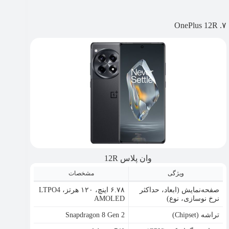
۷. OnePlus 12R
وان پلاس 12R
ویژگی
مشخصات
صفحه‌نمایش (ابعاد، حداکثر
۶.۷۸ اینچ، ۱۲۰ هرتز، LTPO4
نرخ نوسازی، نوع)
AMOLED
تراشه (Chipset)
Snapdragon 8 Gen 2