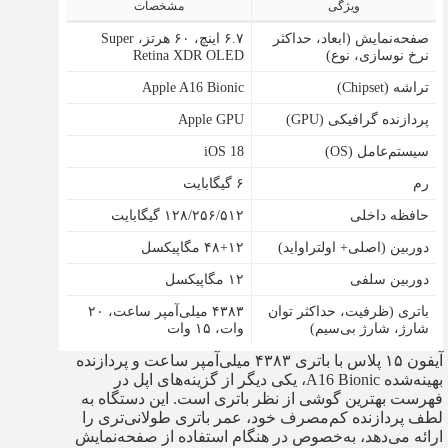
ویژگی
مشخصات
صفحه‌نمایش (ابعاد، حداکثر
۶.۷ اینچ، ۶۰ هرتز، Super
نرخ نوسازی، نوع)
Retina XDR OLED
تراشه (Chipset)
Apple A16 Bionic
پردازنده گرافیکی (GPU)
Apple GPU
سیستم‌عامل (OS)
iOS 18
رم
۶ گیگابایت
حافظه داخلی
۱۲۸/۲۵۶/۵۱۲ گیگابایت
دوربین (اصلی+ اولتراواید)
۴۸+۱۲ مگاپیکسل
دوربین سلفی
۱۲ مگاپیکسل
باتری (ظرفیت، حداکثر توان
۴۳۸۳ میلی‌آمپر ساعت، ۲۰
شارژ، شارژ بی‌سیم)
وات، ۱۵ وات
آیفون ۱۵ پلاس با باتری ۴۳۸۳ میلی‌آمپر ساعت و پردازنده
بهینه‌شده A16 Bionic، یکی دیگر از گزینه‌های اپل در
فهرست بهترین گوشی از نظر باتری است. این دستگاه به
لطف پردازنده کم‌مصرف خود، عمر باتری طولانی‌تری را
ارائه می‌دهد، به‌خصوص در هنگام استفاده از صفحه‌نمایش