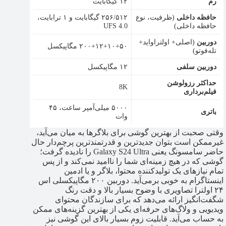
رم
۱۲ گیگابایت
حافظه داخلی
(ظرفیت، نوع
۲۵۶/۵۱۲ گیگابایت و ۱ ترابایت،‌
حافظه داخلی)
UFS 4.0
دوربین
(اصلی+ اولتراواید+
۲۰۰+۱۲+۱۰+۵۰ مگاپیکسل
تله‌فوتو)
دوربین سلفی
۱۲ مگاپیکسل
حداکثر رزولوشن
8K
فیلم‌برداری
۵۰۰۰ میلی‌آمپر ساعت، ۴۵
باتری
وات
وقتی صحبت از بهترین گوشی برای بلاگرها به میان می‌آید،
غیرممکن است بتوان جدیدترین و قدرتمندترین پرچم‌دار حال
حاضر سامسونگ یعنی Galaxy S24 Ultra را نادیده گرفت؛
گوشی که در هیچ زمینه‌ای شما را ناامید نمی‌کند و از پس
تمام نیازهای یک تولیدکننده محتوا، بلاگر و یا ادمین
اینستاگرام به خوبی برمی‌آید. دوربین ۲۰۰ مگاپیکسلی اس
۲۴ اولترا تصاویری با وضوح بسیار بالا و دقت رنگ
شگفت‌انگیز ارائه می‌دهد که برای سازندگان محتوای
ویدیویی و ولاگ‌های حرفه‌ای یکی از بهترین گزینه‌های ممکن
به حساب می‌آید. قابلیت زوم بسیار بالای این گوشی نیز