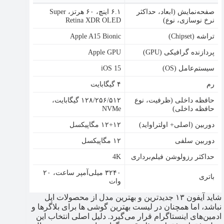
صفحه‌نمایش (ابعاد، حداکثر
۶.۱ اینچ، ۶۰ هرتز، Super
نرخ نوسازی، نوع)
Retina XDR OLED
تراشه (Chipset)
Apple A15 Bionic
پردازنده گرافیکی (GPU)
Apple GPU
سیستم‌عامل (OS)
iOS 15
رم
۴ گیگابایت
حافظه داخلی (ظرفیت، نوع
۱۲۸/۲۵۶/۵۱۲ گیگابایت،
حافظه داخلی)
NVMe
دوربین (اصلی+ اولتراواید)
۱۲+۱۲ مگاپیکسل
دوربین سلفی
۱۲ مگاپیکسل
حداکثر رزولوشن فیلم‌برداری
4K
۳۲۴۰ میلی‌آمپر ساعت، ۲۰
باتری
وات
شاید آیفون ۱۳ جدیدترین و بهترین مدل از محصولات اپل
نباشد، اما همچنان در لیست بهترین گوشی ها برای بلاگرها و
ادمین‌های اینستاگرام قرار می‌گیرد. دلیل اصلی انتخاب این