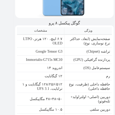
گوگل پیکسل ۸ پرو
ویژگی
مشخصات
صفحه‌نمایش (ابعاد، حداکثر
۶.۷ اینچ، ۱۲۰ هرتز، LTPO
نرخ نوسازی، نوع)
OLED
تراشه (Chipset)
Google Tensor G3
پردازنده گرافیکی (GPU)
Immortalis-G715s MC10
سیستم‌عامل (OS)
اندروید ۱۴
رم
۱۲ گیگابایت
حافظه داخلی (ظرفیت، نوع
۱۲۸/۲۵۶/۵۱۲ گیگابایت و ۱
حافظه داخلی)
ترابایت، UFS 3.1
دوربین (اصلی+ اولتراواید+
۴۸+۴۸+۵۰ مگاپیکسل
تله‌‌فوتو)
دوربین سلفی
۱۰.۵ مگاپیکسل