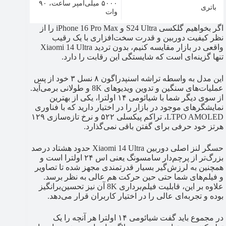
۵۰۰۰ میلی‌آمپر ساعت، ۹۰
باتری
وات
اگر بخواهیم گلکسی S24 Ultra و iPhone 16 Pro Max را از
نظر کیفیت دوربین و قدرت سخت‌افزاری با یک رقیب
واقعی در بازار مقایسه کنیم، بدون تردید Xiaomi 14 Ultra
تنها گزینه‌ای است که شایستگی این رقابت را دارد.
این مدل به واسطه تراشه اسنپدراگون ۸ نسل ۳ خود از پس
عملیات‌های سنگین و تدوین ویدیوهای 8K و طولانی برمی‌آید.
از سوی دیگر شما با شیائومی ۱۴ اولترا، یکی از بهترین
نمایشگرهای موجود در بازار را در اختیار دارید که با فناوری
LTPO AMOLED، تراکم پیکسلی ۵۲۲ و نرخ تازه‌سازی ۱۲۹
هرتز خود حرفی برای گفتن باقی نمی‌گذارد.
حسگر لنز اصلی دوربین Xiaomi 14 Ultra حدود هشتاد درصد
بزرگ‌تر از پرچم‌دار سامسونگ یعنی اس ۲۴ اولترا است و
همچنین به لرزش‌گیر بسیار قدرتمندی مجهز شده تا تصاویر
و فیلم‌های شما حتی حین حرکت هم عالی به‌ نظر برسد.
علاوه بر این، قابلیت فیلم‌برداری 8K آن نیز تحسین‌برانگیز
بوده و تجربه‌ای عالی را در اختیار کاربران قرار می‌دهد.
در مجموع باید گفت شیائومی ۱۴ اولترا هر آنچه را یک