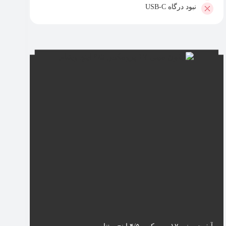
نبود درگاه USB-C
آیفون‌ مینی ۱۷ پرومکس ۴/۵ اینچ ویتنام