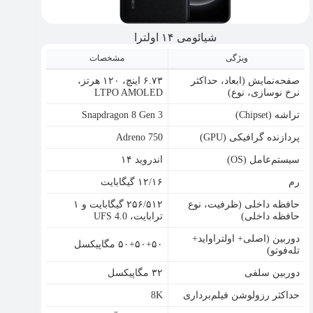
شیائومی ۱۴ اولترا
ویژگی
مشخصات
صفحه‌نمایش (ابعاد، حداکثر
۶.۷۳ اینچ، ۱۲۰ هرتز،
نرخ نوسازی، نوع)
LTPO AMOLED
تراشه (Chipset)
Snapdragon 8 Gen 3
پردازنده گرافیکی (GPU)
Adreno 750
سیستم‌عامل (OS)
اندروید ۱۴
رم
۱۲/۱۶ گیگابایت
حافظه داخلی (ظرفیت، نوع
۲۵۶/۵۱۲ گیگابایت و ۱
حافظه داخلی)
ترابایت، UFS 4.0
دوربین (اصلی+ اولتراواید+
۵۰+۵۰+۵۰ مگاپیکسل
تله‌فوتو)
دوربین سلفی
۳۲ مگاپیکسل
حداکثر رزولوشن فیلم‌برداری
8K