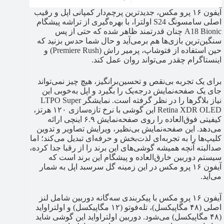
آیفون ۱۶ پرو مکس، جدیدترین پرچم‌دار کمپانی اپل و رقیب
اصلی سامسونگ S24 اولترا، با بهره‌گیری از تراشه پیشگام
A18 Bionic چنان قدرتمند ظاهر شده که حتی از پس
سنگین‌ترین بازی‌ها هم برمی‌آید و حال شما حدس بزنید که
حین استفاده از فتوشاپ، پرمیر راش (Premiere Rush) و
اینستاگرام چقدر می‌تواند روان عمل کند.
برای یک تجربه بی‌نقص و تحسین‌برانگیز، هیچ چیز نمی‌تواند
جای یک صفحه‌نمایش درجه‌یک را بگیرد و اپل به‌خوبی این
نیاز بلاگرها را در نظر گرفته است. نمایشگر LTPO Super
Retina XDR OLED این گوشی با نرخ تازه‌سازی ۱۲۰ هرتز،
کیفیتی فوق‌العاده را روی صفحه‌نمایش ۶.۹ اینچی ارائه
می‌دهد. این صفحه‌نمایش بی‌نظیر، ویرایش تصاویر و تدوین
کلیپ‌ها را به تجربه‌ای لذت‌بخش و حرفه‌ای تبدیل می‌کند؛ اما
صدالبته آنچه همیشه گوشی‌های این برند را از رقبا جدا کرده،
سیستم دوربین خارق‌العاده و پیشگام این برند است که
آیفون ۱۶ پرو مکس در این زمینه گل سرسبد اپل به شمار
می‌آید.
آیفون ۱۶ پرو مکس با پیکربندی سه‌گانه دوربین شامل لنز
اصلی (۴۸ مگاپیکسل)، تله‌فوتو (۱۲ مگاپیکسل) و اولتراواید
(۴۸ مگاپیکسل) می‌شود. دوربین اولتراواید این گوشی شاید