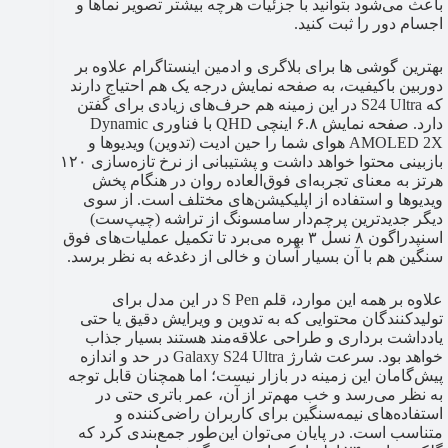
باعث می‌شود بتوانید با جزئيات هرچه بیشتر تصویر نماها و
اجسام دور را ثبت کنید.
بهترین گوشی ها برای بلاگری و ادمین اینستاگرام علاوه بر
دوربین باکیفیت، به صفحه نمایش درجه یک هم احتیاج دارند
که S24 Ultra در این زمینه‌ هم حرف‌های زیادی برای گفتن
دارد. صفحه نمایش ۶.۸ اینچی QHD با فناوری Dynamic
AMOLED 2X هوای شما را حین ادیت (تدوین) ویدیوها و
بازبینی محتوا خواهد داشت و پشتیبانی از نرخ تازه‌سازی ۱۲۰
هرتز به معنای تجربه‌ای فوق‌العاده روان در هنگام پخش
ویدیوها و استفاده از اپلیکیشن‌های مختلف است. از سوی
دیگر جدیدترین پرچم‌دار سامسونگ از تراشه (چیپ‌ست)
اسنپدراگون ۸ نسل ۳ بهره می‌برد تا تکمیل عملیات‌های فوق
سنگین هم با آن بسیار آسان و خالی از دغدغه به‌ نظر برسد.
علاوه بر همه این موارد، قلم S Pen در این مدل برای
تولیدکنندگان محتوایی که به تدوین و ویرایش دقیق یا حتی
یادداشت برداری و طراحی علاقه‌مند هستند بسیار جذاب
خواهد بود. سرعت شارژ Galaxy S24 Ultra در حد و اندازه
پیش‌گامان این زمینه در بازار نیست؛ اما همچنان قابل توجه
به نظر می‌رسد و خب مهم‌تر از آن، عمر باتری حتی در
استفاده‌های نیمه‌سنگین برای کاربران راضی‌کننده و
متناسب است. در پایان می‌توان این‌طور جمع‌بندی کرد که