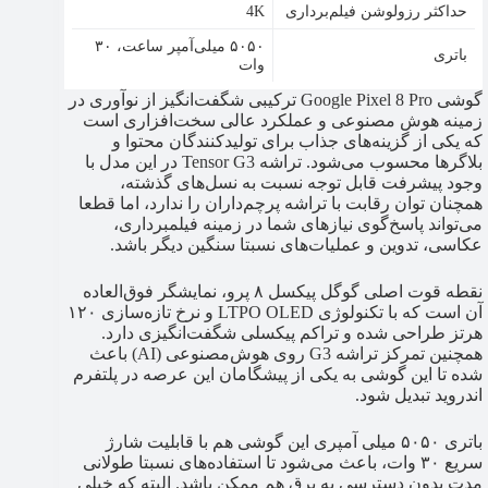
حداکثر رزولوشن فیلم‌برداری
4K
۵۰۵۰ میلی‌آمپر ساعت، ۳۰
باتری
وات
گوشی Google Pixel 8 Pro ترکیبی شگفت‌انگیز از نوآوری در
زمینه هوش مصنوعی و عملکرد عالی سخت‌افزاری است
که یکی از گزینه‌های جذاب برای تولیدکنندگان محتوا و
بلاگرها محسوب می‌شود. تراشه Tensor G3 در این مدل با
وجود پیشرفت قابل توجه نسبت به نسل‌های گذشته،
همچنان توان رقابت با تراشه پرچم‌داران را ندارد، اما قطعا
می‌تواند پاسخ‌گوی نیازهای شما در زمینه فیلمبرداری،
عکاسی، تدوین و عملیات‌های نسبتا سنگین دیگر باشد.
نقطه قوت اصلی گوگل پیکسل ۸ پرو، نمایشگر فوق‌العاده
آن است که با تکنولوژی LTPO OLED و نرخ تازه‌سازی ۱۲۰
هرتز طراحی شده و تراکم پیکسلی شگفت‌انگیزی دارد.
همچنین تمرکز تراشه G3 روی هوش‌مصنوعی (AI) باعث
شده تا این گوشی به یکی از پیشگامان این عرصه در پلتفرم
اندروید تبدیل شود.
باتری ۵۰۵۰ میلی آمپری این گوشی هم با قابلیت شارژ
سریع ۳۰ وات، باعث می‌شود تا استفاده‌های نسبتا طولانی
مدت بدون دسترسی به برق هم ممکن باشد. البته که خیلی