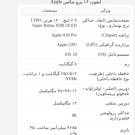
آیفون ۱۶ پرو مکس Apple
ویژگی
مشخصات
صفحه‌نمایش (ابعاد، حداکثر
۶.۹ اینچ، ۱۲۰ هرتز، LTPO
نرخ نوسازی، نوع)
Super Retina XDR OLED
تراشه (Chipset)
Apple A18 Pro
پردازنده گرافیکی (GPU)
Apple GPU
سیستم‌عامل (OS)
iOS 18
رم
۸ گیگابایت
حافظه داخلی (ظرفیت،
۲۵۶/۵۱۲ گیگابایت و ۱ ترابایت،
نوع حافظه داخلی)
NVMe
دوربین (اصلی+ اولتراواید+
۴۸+۴۸+۱۲ مگاپیکسل
تله‌فوتو پریسکوپی)
دوربین سلفی
۱۲ مگاپیکسل
حداکثر رزولوشن
4K
فیلم‌برداری
۴۶۸۵ میلی‌آمپر ساعت، ۴۵
باتری
وات