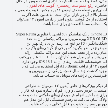
مدل، فقط و فقط مسئله قیمت‌گذاری است و بس. در حال
حاضر با
رفع ممنوعیت ریجستری گوشی‌های آیفون
،
اصلی‌ترین نقطه ضعف آیفون ۱۶ پرو مکس، قیمت نجومی و
بسیار بالای آن در بازار ایران است. به همین علت اگر به
استفاده از یک گوشی آیفون اصرار دارید، آیفون ۱۳ می‌تواند
یک انتخاب نسبتا اقتصادی برای شما باشد.
iPhone 13 از یک نمایشگر ۶.۱ اینچی با فناوری Super Retina
XDR OLED بهره می‌برد و تراکم پیکسلی آن به عدد
شگفت‌انگیز ۴۶۰ در اینچ می‌رسد. برای درک بهتر این
موضوع در نظر بگیرید که برخی از گوشی‌های باکیفیت و
میان‌رده بازار بعضا نصف این عدد تراکم پیکسلی ارائه
می‌دهند. با این مدل شما کارتان را با iOS 15 آغاز می‌کنید،
اما خوشبختانه قابلیت ارتقای آن به iOS 18.1 وجود دارد.
آیفون ۱۳ از تراشه A15 Bionic اپل استفاده می‌کند که با
وجود گذشت چند سال همچنان یکی از سریع‌ترین و
قدرتمندترین تراشه‌های موبایل به حساب می‌آید.
از دیگر ویژگی‌های خاص آیفون ۱۳ می‌توان به طراحی
مینیمال، خوش‌دستی و وزن کم آن اشاره نمود که کار را
برای شما حین انجام فیلمبرداری‌های طولانی مدت و ضبط
ولاگ آسان می‌کند. به رسم همیشگی اپل، این مدل هم
دوربین بسیار باکیفیت و قابل اتکایی دارد که قابلیت