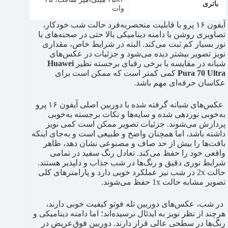
باتری
وات
آیفون ۱۶ پرو با قابلیت منحصربه‌فرد حالت شب خودکار،
تصاویری روشن با دامنه دینامیکی بالا حتی در صحنه‌های با
نور بسیار کم ثبت می‌کند. البته در شرایط خاص، مقداری
نویز تصویر بیشتر دیده می‌شود و جزئیات در عکس‌های
شبانه در مقایسه با برخی رقبای برجسته نظیر
Huawei
Pura 70 Ultra
کمی کمتر است که ممکن است برای
عکاسان حرفه‌ای مهم باشد.
عکس‌های شبانه گرفته شده با دوربین اصلی آیفون ۱۶ پرو
به‌خوبی نوردهی شده و سایه‌ها و نکات برجسته به‌خوبی
پردازش می‌شوند. جزئیات تصویر ممکن است کمی نویز
داشته باشد، اما همچنان واضح و طبیعی است و به‌جای اینکه
بافت‌ها را بیش از حد صاف و مصنوعی نشان دهد، ظاهر
واقعی خود را حفظ می‌کند. تعادل رنگ سفید در تمامی
شرایط نوری دقیق و رنگ‌ها در شب جذاب و دلپذیر هستند.
حالت 2x در شب نیز عملکرد خوبی دارد و پارامترهای کلی
تصویر مشابه حالت 1x حفظ می‌شوند.
در شب، عکس‌های دوربین تله فوتو کیفیت خوبی دارند،
هرچند از نظر نویز به ایدئال نرسیده‌اند؛ اما دامنه دینامیکی و
رنگ‌ها در سطحی عالی قرار دارند. دوربین فوق‌عریض در