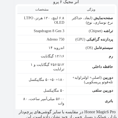
آنر مجیک ۶ پرو
ویژگی
مشخصات
صفحه‌نمایش
(ابعاد، حداکثر
۶.۸ اینچ، ۱۲۰ هرتز، LTPO
نرخ نوسازی، نوع)
OLED
تراشه
(Chipset)
Snapdragon 8 Gen 3
پردازنده گرافیکی
(GPU)
Adreno 750
سیستم‌عامل
(OS)
اندروید ۱۴
رم
۱۲/۱۶ گیگابایت
۲۵۶/۵۱۲ گیگابایت و ۱
حافظه داخلی
ترابایت
دوربین
(اصلی+ اولتراواید+
۵۰+۵۰+۱۸۰ مگاپیکسل
تله‌فوتو پریسکوپی)
دوربین سلفی
۵۰ مگاپیکسل
۵۶۰۰ میلی‌آمپر ساعت، ۸۰
باتری
وات
Honor Magic6 Pro در مقایسه با سایر گوشی‌های پرچم‌دار
بازار، عملکرد بسیار خوبی از خود نشان داده است. این