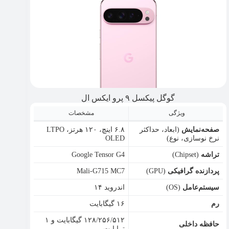
گوگل پیکسل ۹ پرو ایکس ال
ویژگی
مشخصات
صفحه‌نمایش
(ابعاد، حداکثر
۶.۸ اینچ، ۱۲۰ هرتز، LTPO
نرخ نوسازی، نوع)
OLED
تراشه
(Chipset)
Google Tensor G4
پردازنده گرافیکی
(GPU)
Mali-G715 MC7
سیستم‌عامل
(OS)
اندروید ۱۴
رم
۱۶ گیگابایت
۱۲۸/۲۵۶/۵۱۲ گیگابایت و ۱
حافظه داخلی
ترابایت