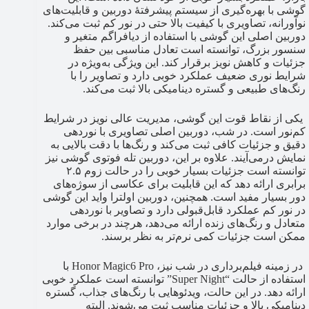
گوشی با بهره‌گیری از سیستم پیشرفتهٔ دوربین و قابلیت‌های
نوآورانه، تصاویری با کیفیت بالا حتی در نور کم ثبت می‌کند.
دوربین اصلی این گوشی با استفاده از دیافراگم متغیر و
سنسور بزرگ، توانسته است تعادل مناسبی بین حفظ
جزئیات و کاهش نویز برقرار کند. این ویژگی به‌ویژه در
شرایط نوری ضعیف عملکرد خوبی دارد و تصاویر را با
رنگ‌های طبیعی و گستره دینامیکی بالا ثبت می‌کند.
یکی از نقاط قوت این گوشی، مدیریت عالی نویز در شرایط
کم‌نور است. در شب، دوربین اصلی تصاویری با نوردهی
دقیق و جزئیات کافی ثبت می‌کند و رنگ‌ها با دقت بالایی به
نمایش درمی‌آیند. علاوه بر این، دوربین تله فوتوی گوشی نیز
توانسته است جزئیات بسیار خوبی را در حالت زوم ۲.۵
برابری ارائه دهد که این قابلیت برای عکاسی از سوژه‌های
دور بسیار مفید است. همچنین، دوربین اولترا واید این گوشی
در نور کم عملکرد قابل‌قبولی دارد و تصاویر با نوردهی
متعادل و رنگ‌های زنده ارائه می‌دهد، هرچند در برخی موارد
ممکن است جزئیات کمی نرم‌تر به نظر برسند.
در زمینه فیلم‌برداری در شب نیز، Honor Magic6 Pro با
استفاده از حالت “Super Night” توانسته است عملکرد خوبی
ارائه دهد. در این حالت، ویدئوهایی با رنگ‌های جذاب، گستره
دینامیکی بالا و جزئیات مناسب ثبت می‌شوند. البته