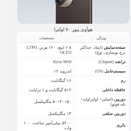
هوآوی پیور ۷۰ اولترا
ویژگی
مشخصات
صفحه‌نمایش
(ابعاد، حداکثر
۶.۸ اینچ، ۱۲۰ هرتز، LTPO
نرخ نوسازی، نوع)
OLED
تراشه
(Chipset)
Kirin 9010
سیستم‌عامل
(OS)
اندروید ۱۲
رم
۱۶ گیگابایت
حافظه داخلی
۵۱۲ گیگابایت و ۱ ترابایت
دوربین
(اصلی+ اولتراواید+
۵۰+۴۰+۵۰ مگاپیکسل
تله فوتو)
دوربین سلفی
۱۳ مگاپیکسل
۵۲۰۰ میلی‌آمپر ساعت، ۱۰۰
باتری
وات