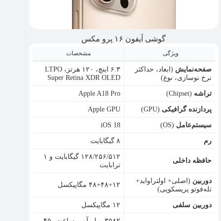
گوشی آیفون ۱۶ پرو مکس
ویژگی
مشخصات
صفحه‌نمایش
(ابعاد، حداکثر
۶.۳ اینچ، ۱۲۰ هرتز، LTPO
نرخ نوسازی، نوع)
Super Retina XDR OLED
تراشه
(Chipset)
Apple A18 Pro
پردازنده گرافیکی
(GPU)
Apple GPU
سیستم‌عامل
(OS)
iOS 18
رم
۸ گیگابایت
۱۲۸/۲۵۶/۵۱۲ گیگابایت و ۱
حافظه داخلی
ترابایت
دوربین
(اصلی+ اولتراواید+
۴۸+۴۸+۱۲ مگاپیکسل
تله‌فوتو پریسکوپی)
دوربین سلفی
۱۲ مگاپیکسل
۳۵۸۲ میلی‌آمپر ساعت، ۴۵