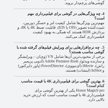
گوشی‌های پرچم‌دار بروید.
چه ویژگی‌هایی در گوشی برای فیلم‌برداری مهم
است؟
مهم‌ترین ویژگی‌ها شامل کیفیت لنز و حسگر دوربین،
تثبیت‌کننده تصویر (OIS یا EIS)، قابلیت ضبط 4K یا 8K، و
پردازش HDR هستند که همگی به بهبود کیفیت
فیلمبرداری کمک می‌کنند.
چه نرم‌افزارهایی برای ویرایش فیلم‌های گرفته شده با
گوشی مناسب هستند؟
برخی از محبوب‌ترین آن‌ها شامل VN (وی‌ان – ویرایشگر
و سازنده ویدئو)، Adobe Premiere Rush (ادوبی پریمیر
راش)، iMovie (آی‌مووی)، PowerDirector (پاور دایرکتور)
و InShot (اینشات) هستند.
بهترین گوشی برای فیلم‌برداری 4K با قیمت مناسب
کدام است؟
Honor Magic6 pro یکی از بهترین گوشی برای
فیلمبرداری 4k با قیمت مناسب است که ارزش خرید
بالایی دارد.