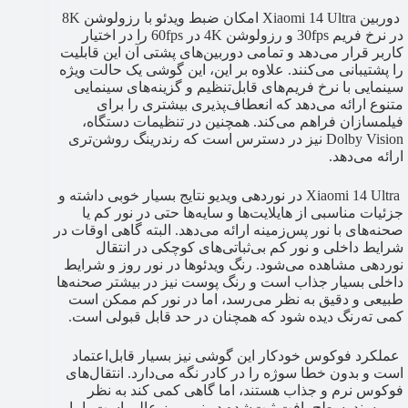
دوربین Xiaomi 14 Ultra امکان ضبط ویدئو با رزولوشن 8K
در نرخ فریم 30fps و رزولوشن 4K در 60fps را در اختیار
کاربر قرار می‌دهد و تمامی دوربین‌های پشتی آن این قابلیت
را پشتیبانی می‌کنند. علاوه بر این، این گوشی یک حالت ویژه
سینمایی با نرخ فریم‌های قابل‌تنظیم و گزینه‌های سینمایی
متنوع ارائه می‌دهد که انعطاف‌پذیری بیشتری را برای
فیلمسازان فراهم می‌کند. همچنین در تنظیمات دستگاه،
Dolby Vision نیز در دسترس است که رندرینگ روشن‌تری
ارائه می‌دهد.
Xiaomi 14 Ultra در نوردهی ویدیو نتایج بسیار خوبی داشته و
جزئیات مناسبی از هایلایت‌ها و سایه‌ها حتی در نور کم یا
صحنه‌های با نور پس‌زمینه ارائه می‌دهد. البته گاهی اوقات در
شرایط داخلی و نور کم بی‌ثباتی‌های کوچکی در انتقال
نوردهی مشاهده می‌شود. رنگ ویدئوها در نور روز و شرایط
داخلی بسیار جذاب است و رنگ پوست نیز در بیشتر صحنه‌ها
طبیعی و دقیق به نظر می‌رسد، اما در نور کم ممکن است
کمی ته‌رنگ دیده شود که همچنان در حد قابل قبولی است.
عملکرد فوکوس خودکار این گوشی نیز بسیار قابل‌اعتماد
است و بدون خطا سوژه را در کادر نگه می‌دارد. انتقال‌های
فوکوس نرم و جذاب هستند، اما گاهی کمی کند به نظر
می‌رسند. سطح بافت ثبت‌شده در نور روز عالی است، اما