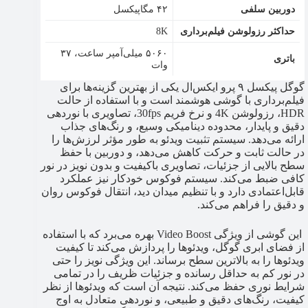
دوربین سلفی
۴۲ مگاپیکسل
حداکثر رزولوشن فیلم‌برداری
8K
۵۰۶۰ میلی‌آمپر ساعت، ۳۷
باتری
وات
گوگل پیکسل ۹ پرو ایکس‌ال یکی از بهترین گزینه‌ها برای
فیلم‌برداری با گوشی هوشمند است و با استفاده از حالت
HDR، رزولوشن 4K و نرخ فریم 30fps، تصاویری با نوردهی
دقیق و پایدار، محدوده دینامیکی وسیع، و رنگ‌های جذاب
ارائه می‌دهد. سیستم تثبیت ویدئو به طور مؤثر لرزش‌ها را
در حالت ثابت و حرکت کاهش می‌دهد، و دوربین با حفظ
سطح بالایی از جزئیات، تصاویری باکیفیت و بدون نویز در نور
کافی ضبط می‌کند. سیستم فوکوس خودکار نیز عملکرد
قابل‌اعتمادی دارد و با تنظیم میدان دید، انتقال فوکوس روان
و دقیق را فراهم می‌کند.
این گوشی از ویژگی Video Boost بهره می‌برد که با استفاده
از فضای ابری گوگل، ویدئوها را پردازش می‌کند تا کیفیت
ویدئوها را به بالاترین سطح برساند. این ویژگی نویز را حتی
در نور کم به حداقل رسانده و جزئیات ظریف را در تمامی
شرایط نوری حفظ می‌کند. نتیجه آن است که ویدئوها از نظر
کیفیت، رنگ‌های دقیق و طبیعی، و نوردهی متعادل به اوج