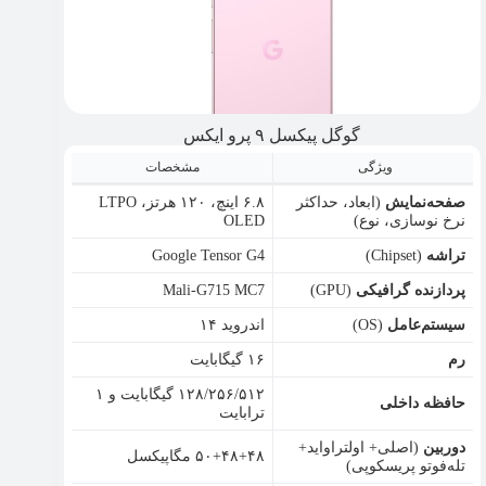
گوگل پیکسل ۹ پرو ایکس
ویژگی
مشخصات
صفحه‌نمایش
(ابعاد، حداکثر
۶.۸ اینچ، ۱۲۰ هرتز، LTPO
نرخ نوسازی، نوع)
OLED
تراشه
(Chipset)
Google Tensor G4
پردازنده گرافیکی
(GPU)
Mali-G715 MC7
سیستم‌عامل
(OS)
اندروید ۱۴
رم
۱۶ گیگابایت
۱۲۸/۲۵۶/۵۱۲ گیگابایت و ۱
حافظه داخلی
ترابایت
دوربین
(اصلی+ اولتراواید+
۵۰+۴۸+۴۸ مگاپیکسل
تله‌فوتو پریسکوپی)