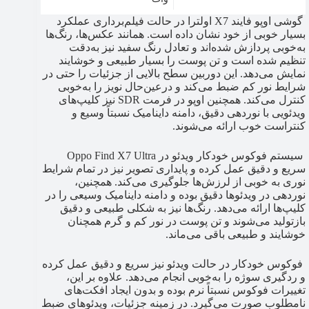
گوشی اوپو فایند X7 اولترا در حالت فیلم‌برداری عملکرد
بسیار خوبی از خود نشان داده است. همانند عکس‌ها، رنگ‌ها
به‌خوبی پردازش شده‌اند و تعادل رنگ سفید نیز به‌دقت
تنظیم شده است و تن پوست را بسیار طبیعی و خوشایند
نمایش می‌دهد. این دوربین سطح بالایی از جزئیات را حتی در
شرایط نور کم ضبط می‌کند و درعین‌حال نویز را به‌خوبی
کنترل می‌کند. همچنین اوپو در فرمت SDR نیز کلیپ‌های
ویدئویی با نوردهی دقیق، دامنه داینامیک نسبتاً وسیع و
کنتراست خوب ارائه می‌شوند.
سیستم فوکوس خودکار ویدئو در Oppo Find X7 Ultra
سریع و دقیق عمل کرده و پایداری تصویر نیز در تمام شرایط
نوری به خوبی از لرزش‌ها جلوگیری می‌کند. همچنین،
نوردهی در ویدئوها دقیق بوده و دامنه داینامیک وسیعی را در
کلیپ‌ها ارائه می‌دهد. رنگ‌ها نیز به شکلی طبیعی و دقیق
بازتولید می‌شوند و تن پوست در نور کم و گرم همچنان
خوشایند و طبیعی باقی می‌ماند.
فوکوس خودکار در حالت ویدئو نیز سریع و دقیق عمل کرده
و ردگیری سوژه را به‌خوبی انجام می‌دهد. علاوه بر این،
تغییرات فوکوس نسبتاً نرم بوده و بدون ایجاد افکت‌های
نامطلوب صورت می‌گیرد. در زمینه جزئیات، ویدئوهای ضبط