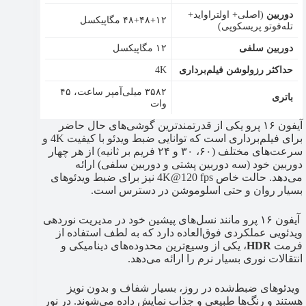
دوربین
(اصلی+ اولتراواید+
۴۸+۴۸+۱۲ مگاپیکسل
تله‌فوتو پریسکوپی)
دوربین سلفی
۱۲ مگاپیکسل
حداکثر رزولوشن فیلم‌برداری
4K
۳۵۸۲ میلی‌آمپر ساعت، ۴۵
باتری
وات
آیفون ۱۶ پرو یکی از قدرتمندترین گوشی‌های حال حاضر
برای فیلم‌برداری است که توانایی ضبط ویدئو با کیفیت 4K و
سرعت‌های مختلف (۶۰، ۳۰ و ۲۴ فریم بر ثانیه) از هر چهار
دوربین خود (سه دوربین پشتی و دوربین سلفی) ارائه
می‌دهد. حالت خاص 4K@120 fps نیز برای ضبط ویدئوهای
بسیار روان و حتی اسلوموشن در دسترس است.
آیفون ۱۶ پرو مانند نسل‌های پیشین خود در مدیریت نوردهی
ویدئویی عملکردی فوق‌العاده دارد که به لطف استفاده از
فرمت
HDR
، یکی از وسیع‌ترین محدوده‌های دینامیکی و
انتقالات نوری بسیار نرم را ارائه می‌دهد.
ویدئوهای ضبط‌شده در روز، بسیار شفاف و بدون نویز
هستند و رنگ‌ها طبیعی و جذاب نمایش داده می‌شوند. در نور