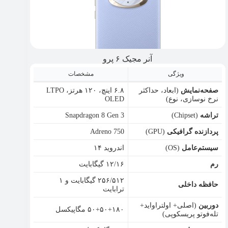
آنر مجیک ۶ پرو
ویژگی
مشخصات
صفحه‌نمایش
(ابعاد، حداکثر
۶.۸ اینچ، ۱۲۰ هرتز، LTPO
نرخ نوسازی، نوع)
OLED
تراشه
(Chipset)
Snapdragon 8 Gen 3
پردازنده گرافیکی
(GPU)
Adreno 750
سیستم‌عامل
(OS)
اندروید ۱۴
رم
۱۲/۱۶ گیگابایت
۲۵۶/۵۱۲ گیگابایت و ۱
حافظه داخلی
ترابایت
دوربین
(اصلی+ اولتراواید+
۵۰+۵۰+۱۸۰ مگاپیکسل
تله‌فوتو پریسکوپی)