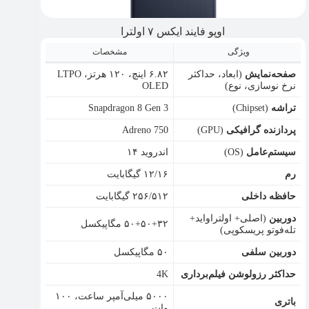
اوپو فایند ایکس ۷ اولترا
ویژگی
مشخصات
صفحه‌نمایش
(ابعاد، حداکثر
۶.۸۲ اینچ، ۱۲۰ هرتز، LTPO
نرخ نوسازی، نوع)
OLED
تراشه
(Chipset)
Snapdragon 8 Gen 3
پردازنده گرافیکی
(GPU)
Adreno 750
سیستم‌عامل
(OS)
اندروید ۱۴
رم
۱۲/۱۶ گیگابایت
حافظه داخلی
۲۵۶/۵۱۲ گیگابایت
دوربین
(اصلی+ اولتراواید+
۵۰+۵۰+۳۲ مگاپیکسل
تله‌فوتو پریسکوپی)
دوربین سلفی
۵۰ مگاپیکسل
حداکثر رزولوشن فیلم‌برداری
4K
۵۰۰۰ میلی‌آمپر ساعت، ۱۰۰
باتری
وات