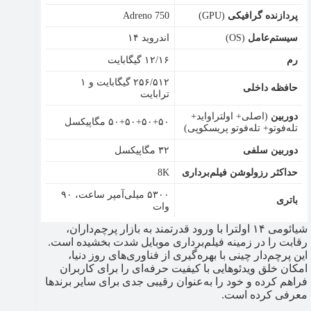
پردازنده گرافیکی
(GPU)
Adreno 750
سیستم‌عامل
(OS)
اندروید ۱۴
رم
۱۲/۱۶ گیگابایت
۲۵۶/۵۱۲ گیگابایت و ۱
حافظه داخلی
ترابایت
دوربین
(اصلی+ اولتراواید+
۵۰+۵۰+۵۰+۵۰ مگاپیکسل
تله‌فوتو+ تله‌فوتو پریسکوپی)
دوربین سلفی
۳۲ مگاپیکسل
حداکثر رزولوشن فیلم‌برداری
8K
۵۳۰۰ میلی‌آمپر ساعت، ۹۰
باتری
وات
شیائومی ۱۴ اولترا با ورود قدرتمند به بازار پرچم‌داران،
رقابت را در زمینه فیلم‌برداری موبایل شدت بخشیده است.
این پرچم‌دار چینی با بهره‌گیری از فناوری‌های روز دنیا،
امکان خلق ویدئوهایی با کیفیت حرفه‌ای را برای کاربران
فراهم کرده و خود را به‌عنوان رقیبی جدی برای سایر برندها
معرفی کرده است.