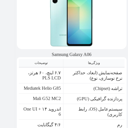
Samsung Galaxy A06
ویژگی‌ها
توضیحات
صفحه‌نمایش (ابعاد، حداکثر
۶.۷ اینچ، ۶۰ هرتز،
PLS LCD
نرخ نوسازی، نوع)
Mediatek Helio G85
تراشه (Chipset)
Mali G52 MC2
پردازنده گرافیکی (GPU)
سیستم‌عامل (OS، رابط
اندروید ۱۴ + One UI
6
کاربری)
رم
۴/۶ گیگابایت