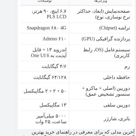
ویژگی‌ها
توضیحات
صفحه‌نمایش (ابعاد، حداکثر
۶.۷ اینچ، ۹۰ هرتز،
PLS LCD
نرخ نوسازی، نوع)
تراشه (Chipset)
Snapdragon ۶۸۰ 4G
پردازنده گرافیکی (GPU)
Adreno ۶۱۰
سیستم‌عامل (OS، رابط
اندروید ۱۳ + قابل
کاربری)
آپدیت به One UI 6
رم
۴/۶ گیگابایت
حافظه داخلی
۶۴/۱۲۸ گیگابایت
دوربین (اصلی + ماکرو +
۵۰ + ۲ + ۲ مگاپیکسل
سنسور تشخیص عمق)
دوربین سلفی
۱۳ مگاپیکسل
۵۰۰۰ میلی‌آمپر
باتری، شارژر
ساعت، ۲۵ وات
آخرین مدلی که برای معرفی در راهنمای خرید بهترین