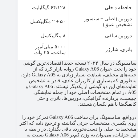
حافظه داخلی
۶۴/۱۲۸ گیگابایت
دوربین (اصلی + سنسور
۵۰ + ۲ مگاپیکسل
تشخیص عمق)
دوربین سلفی
۸ مگاپیکسل
۵۰۰۰ میلی‌آمپر
باتری، شارژر
ساعت، ۲۵ وات
سامسونگ در سال ۲۰۲۴ نسخه جدید اقتصادی‌ترین گوشی
خود را تحت عنوان Galaxy A06 روانه بازار کرد که از
جنبه‌های مختلف، شباهت بسیار زیادی به Galaxy A05 دارد،
به‌طوری که بسیاری از کاربران عادی، قادر به تشخیص
تفاوت‌های این دو گوشی از یکدیگر نیستند. Galaxy A06 و
A05 در تمام مشخصات اصلی خود از جمله نمایشگر،
چیپست، پردازنده گرافیکی، دوربین‌ها، باتری و حتی
کانفیگ‌ها با هم یکسان هستند.
درواقع، سامسونگ برای ساخت Galaxy A06 تمرکز خود را
روی یکسری مشخصات جزئی گذاشته و ترجیح داده که اکثر
مشخصات اصلی را دست‌نخورده باقی بگذارد. در رابطه با
این جزئیات، می‌توان به وزن کم‌تر Galaxy A06 نسبت به