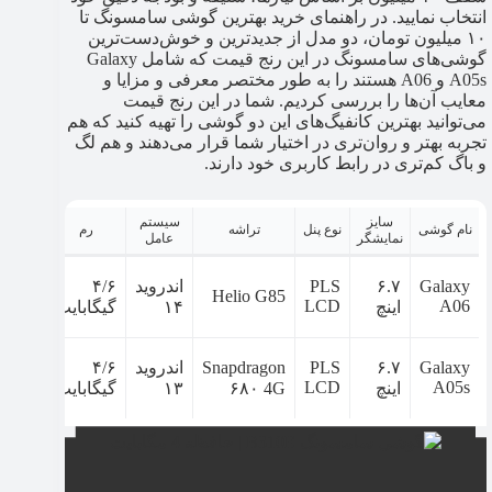
انتخاب نمایید. در راهنمای خرید بهترین گوشی سامسونگ تا
۱۰ میلیون تومان، دو مدل از جدیدترین و خوش‌دست‌ترین
گوشی‌های سامسونگ در این رنج قیمت که شامل Galaxy
A05s و A06 هستند را به طور مختصر معرفی و مزایا و
معایب آن‌ها را بررسی کردیم. شما در این رنج قیمت
می‌توانید بهترین کانفیگ‌های این دو گوشی را تهیه کنید که هم
تجربه بهتر و روان‌تری در اختیار شما قرار می‌دهند و هم لگ
و باگ کم‌تری در رابط کاربری خود دارند.
سایز
سیستم
حافظ
نام گوشی
نوع پنل
تراشه
رم
نمایشگر
عامل
داخل
Galaxy
۶.۷
PLS
اندروید
۴/۶
۴/۱۲۸
Helio G85
LCD
A06
اینچ
۱۴
گیگابایت
گیگاب
Galaxy
۶.۷
PLS
Snapdragon
اندروید
۴/۶
۴/۱۲۸
LCD
A05s
اینچ
۶۸۰ 4G
۱۳
گیگابایت
گیگاب