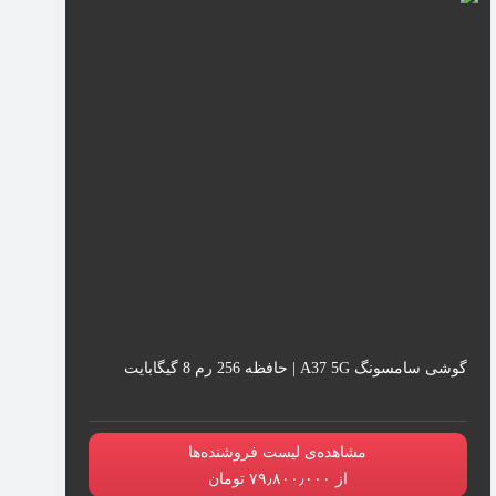
گوشی سامسونگ A37 5G | حافظه 256 رم 8 گیگابایت
مشاهده‌ی لیست فروشنده‌ها
از ۷۹٫۸۰۰٫۰۰۰ تومان