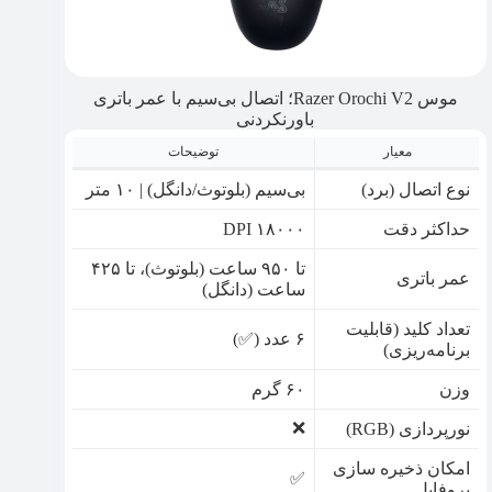
موس Razer Orochi V2؛ اتصال بی‌سیم با عمر باتری
باورنکردنی
معیار
توضیحات
نوع اتصال (برد)
بی‌سیم (بلوتوث/دانگل) | ۱۰ متر
حداکثر دقت
۱۸۰۰۰ DPI
تا ۹۵۰ ساعت (بلوتوث)، تا ۴۲۵
عمر باتری
ساعت (دانگل)
تعداد کلید (قابلیت
۶ عدد (✅)
برنامه‌ریزی)
وزن
۶۰ گرم
❌
نورپردازی (RGB)
امکان ذخیره سازی
✅
پروفایل