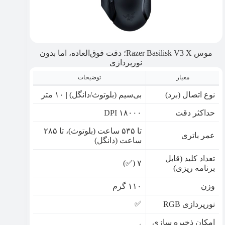
موس Razer Basilisk V3 X؛ دقت فوق‌العاده، اما بدون
نورپردازی
معیار
توضیحات
نوع اتصال (برد)
بی‌سیم (بلوتوث/دانگل) | ۱۰ متر
حداکثر دقت
۱۸۰۰۰ DPI
تا ۵۳۵ ساعت (بلوتوث)، تا ۲۸۵
عمر باتری
ساعت (دانگل)
تعداد کلید (قابل
۷ (✅)
برنامه ریزی)
وزن
۱۱۰ گرم
✅️
نورپردازی RGB
امکان ذخیره سازی