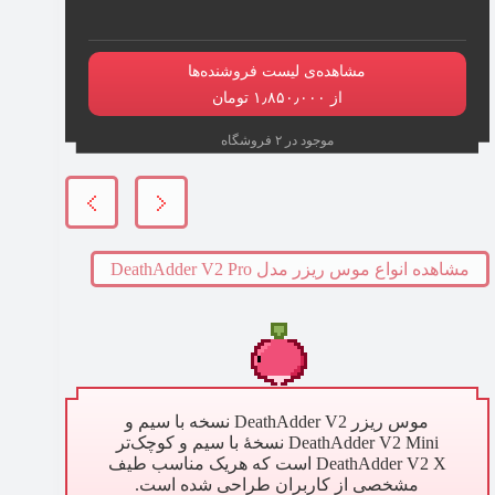
مشاهده‌ی لیست فروشنده‌ها
از ۱٫۸۵۰٫۰۰۰ تومان
موجود در ۲ فروشگاه
مشاهده انواع موس ریزر مدل DeathAdder V2 Pro
موس ریزر DeathAdder V2 نسخه با سیم و
DeathAdder V2 Mini نسخهٔ با سیم و کوچک‌تر
DeathAdder V2 X است که هریک مناسب طیف
مشخصی از کاربران طراحی شده است.