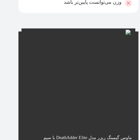
وزن می‌توانست پایین‌تر باشد
ماوس گیمینگ ریزر مدل DeathAdder Elite با سیم