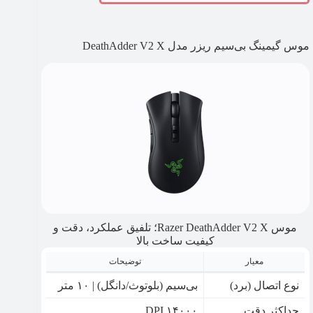
موس گیمینگ بی‌سیم ریزر مدل DeathAdder V2 X
موس Razer DeathAdder V2 X؛ تلفیق عملکرد، دقت و
کیفیت ساخت بالا
معیار
توضیحات
نوع اتصال (برد)
بی‌سیم (بلوتوث/دانگل) | ۱۰ متر
حداکثر دقت
۱۴۰۰۰ DPI