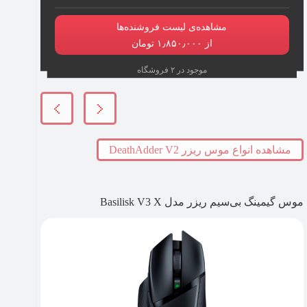
مشاهده‌ی لیست فروشنده‌ها
از ۱٫۸۵۰٫۰۰۰ تومان
موجود در ۲ فروشگاه
مشاهده انواع موس ریزر DeathAdder V2
موس گیمینگ بی‌سیم ریزر مدل Basilisk V3 X