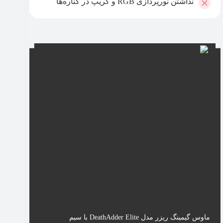
نداشتن نورپردازی RGB و گریپ در کناره‌ها
ماوس گیمینگ ریزر مدل DeathAdder Elite با سیم