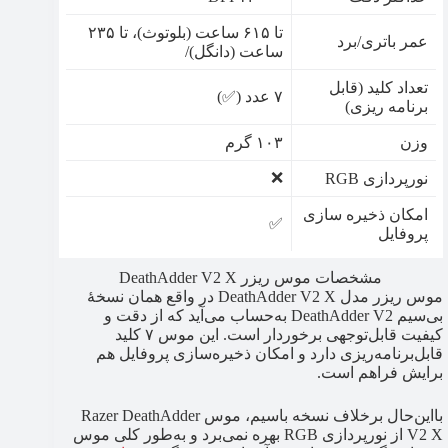
تا ۶۱۵ ساعت (بلوتوث)، تا ۲۳۵
عمر باتری/برد
ساعت (دانگل)/
تعداد کلید (قابل
۷ عدد (✅)
برنامه ریزی)
وزن
۱۰۳ گرم
❌
نورپردازی RGB
امکان ذخیره سازی
✅
پروفایل
مشخصات موس ریزر DeathAdder V2 X
موس ریزر مدل DeathAdder V2 X در واقع همان نسخهٔ
بی‌سیم DeathAdder V2 به‌حساب می‌آید که از دقت و
کیفیت قابل‌توجهی برخوردار است. این موس ۷ کلید
قابل‌برنامه‌ریزی دارد و امکان ذخیره‌سازی پروفایل هم
برایش فراهم است.
با‌این‌حال برخلاف نسخه باسیم، موس Razer DeathAdder
V2 X از نورپردازی RGB بهره نمی‌برد و به‌طور‌ کلی موس