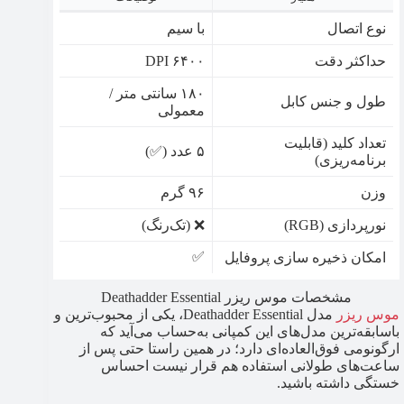
نوع اتصال
با سیم
حداکثر دقت
۶۴۰۰ DPI
۱۸۰ سانتی متر /
طول و جنس کابل
معمولی
تعداد کلید (قابلیت
۵ عدد (✅)
برنامه‌ریزی)
وزن
۹۶ گرم
نورپردازی (RGB)
❌ (تک‌رنگ)
✅
امکان ذخیره سازی پروفایل
مشخصات موس ریزر Deathadder Essential
موس ریزر
مدل Deathadder Essential، یکی از محبوب‌ترین و
باسابقه‌ترین مدل‌های این کمپانی به‌حساب می‌آید که
ارگونومی فوق‌العاده‌ای دارد؛ در همین راستا حتی پس از
ساعت‌های طولانی استفاده هم قرار نیست احساس
خستگی داشته باشید.